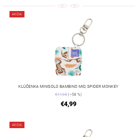
AKCIA
KĽÚČENKA MINISOLO BAMBINO MIO, SPIDER MONKEY
€11,95
(–58 %)
€4,99
AKCIA