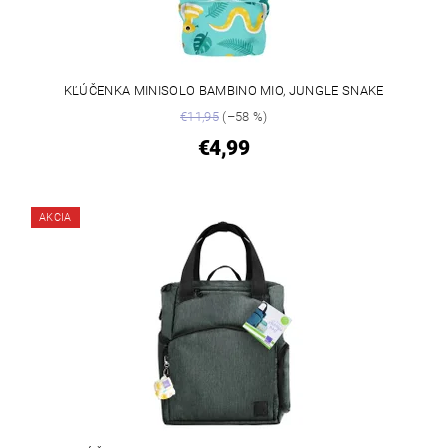
KĽÚČENKA MINISOLO BAMBINO MIO, JUNGLE SNAKE
€11,95
(–58 %)
€4,99
AKCIA