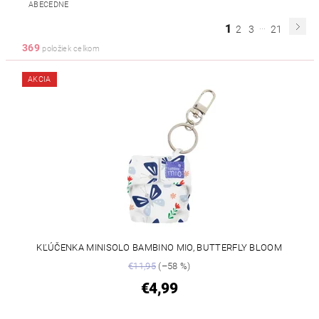
ABECEDNE
...
1
2
3
21
369
položiek celkom
AKCIA
KĽÚČENKA MINISOLO BAMBINO MIO, BUTTERFLY BLOOM
€11,95
(–58 %)
€4,99