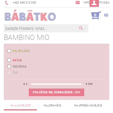
+420 548 212 335
INFO@BABETKO.EU
0
€0
BAMBINO MIO
NA SKLADE
AKCIA
NOVINKA
TIP
€
4
€
549
POLOŽIEK NA ZOBRAZENIE:
369
NAJLACNEJŠIE
NAJDRAHŠIE
NAJPREDÁVANEJŠIE