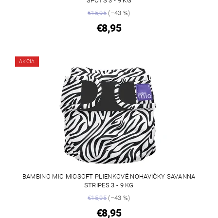
SPOTS 3 - 9 KG
€15,95
(–43 %)
€8,95
AKCIA
BAMBINO MIO MIOSOFT PLIENKOVÉ NOHAVIČKY SAVANNA
STRIPES 3 - 9 KG
€15,95
(–43 %)
€8,95