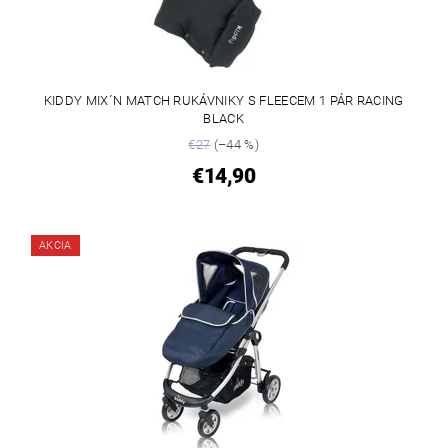
KIDDY MIX´N MATCH RUKÁVNIKY S FLEECEM 1 PÁR RACING
BLACK
€27
(–44 %)
€14,90
AKCIA