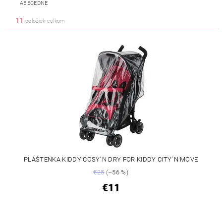
ABECEDNE
11
položiek celkom
PLÁŠTENKA KIDDY COSY´N DRY FOR KIDDY CITY´N MOVE
€25
(–56 %)
€11