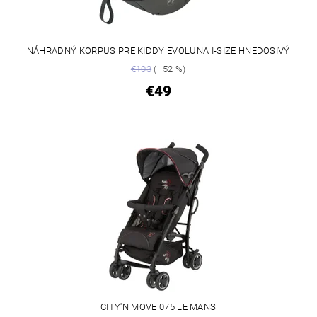
NÁHRADNÝ KORPUS PRE KIDDY EVOLUNA I-SIZE HNEDOSIVÝ
€103
(–52 %)
€49
CITY'N MOVE 075 LE MANS