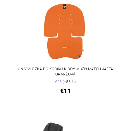
UNIV.VLOŽKA DO KOČÍKU KIDDY MIX´N MATCH JAFFA
ORANŽOVÁ
€25
(–56 %)
€11