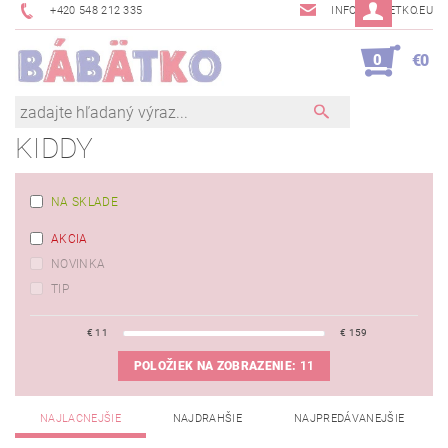
+420 548 212 335
INFO@BABETKO.EU
0
€0
KIDDY
NA SKLADE
AKCIA
NOVINKA
TIP
€
11
€
159
POLOŽIEK NA ZOBRAZENIE:
11
NAJLACNEJŠIE
NAJDRAHŠIE
NAJPREDÁVANEJŠIE