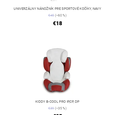
UNIVERZÁLNY NÁNOŽNÍK PRE SPORTOVÉ KOČÍKY, NAVY
€45
(–60 %)
€18
KIDDY B-COOL PRO IP,CP, DP
€39
(–35 %)