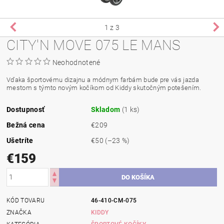
1
z 3
CITY'N MOVE 075 LE MANS
Neohodnotené
Vďaka športovému dizajnu a módnym farbám bude pre vás jazda
mestom s týmto novým kočíkom od Kiddy skutočným potešením.
Dostupnosť
Skladom
(1 ks)
Bežná cena
€209
Ušetríte
€50
(–23 %)
€159
KÓD TOVARU
46-410-CM-075
ZNAČKA
KIDDY