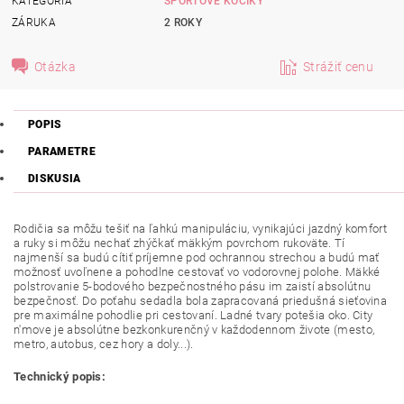
KATEGÓRIA
ŠPORTOVÉ KOČÍKY
ZÁRUKA
2 ROKY
Otázka
Strážiť cenu
POPIS
PARAMETRE
DISKUSIA
Rodičia sa môžu tešiť na ľahkú manipuláciu, vynikajúci jazdný komfort
a ruky si môžu nechať zhýčkať mäkkým povrchom rukoväte. Tí
najmenší sa budú cítiť príjemne pod ochrannou strechou a budú mať
možnosť uvoľnene a pohodlne cestovať vo vodorovnej polohe. Mäkké
polstrovanie 5-bodového bezpečnostného pásu im zaistí absolútnu
bezpečnosť. Do poťahu sedadla bola zapracovaná priedušná sieťovina
pre maximálne pohodlie pri cestovaní. Ladné tvary potešia oko. City
n'move je absolútne bezkonkurenčný v každodennom živote (mesto,
metro, autobus, cez hory a doly...).
Technický popis: