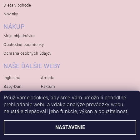
Dieťa v pohode
Novinky
NÁKUP
Moja objednávka
Obchodné podmienky
Ochrana osobných údajov
NAŠE ĎALŠIE WEBY
Inglesina
Ameda
Baby-Dan
Faktum
Rialto
Koelstra
Používame cookies, aby sme Vám umožnili pohodlné
Bébé-Jou
prehliadanie webu a vďaka analýze prevádzky webu
Bambino-Mio
neustále zlepšovali jeho funkcie, výkon a použiteľnosť.
Avova
NASTAVENIE
2026 © Bábätko, všetky práva vyhradené