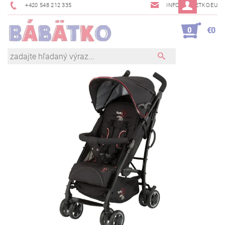
+420 548 212 335
INFO@BABETKO.EU
0
€0