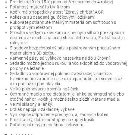
Pre deti od 9
do 15
kg (cca od 6
mesiacov
do
4
rokov
)
Poťahový
materiál s
UV
filtrom
Kočík má
ortopedický
atest
"
Zdravý
chrbát"
AGR
Kolieska
sú osadené
guľôčkovými
ložiskami
Rukoväte potiahnuté
mäkkým
materiálom
soft
touch
s
protipotivým
efektom
Strecha
s
veľkým
okienkom a slnečným šiltom preklápacím
dopredu ako ochrana proti slnku alebo vetru,
Zadná
časť je
rolovacia
.
5-
bodový bezpečnostný
pás s
polstrovaným
priedušným
materiálom
s 3D
sieťou.
Ramenné pásy sú výškovo
nastaviteľné do
3
úrovní.
Sedadlo možno
jednou
rukou ľahko
sklopiť až do vodorovnej
polohy na
ležanie
.
Sedadlo vo vodorovnej
polohe
uzatváracej
v
časti
za
hlavičkou pre zabránenie jeho prepadnutiu, pri sedení slúži
ako podložka pod hlavičku
.
Veľká
polohovacia
opierka
nožičiek
Ochranné madlo pred dieťaťom je ľahko odnímateľné alebo
otočné nahor. Kočík je možné takto zložiť vrátane
madla.
Veľmi
skladný
a ľahký
.
Držiak nápoja v základnej
výbave
.
Vynikajúce odpruženie
predných, aj
zadných
kolies
Priestranný, dobre prístupný
nákupný košík
Poťah opatrený priedušnou
sieťovinou