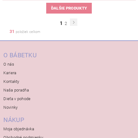
ĎALŠIE PRODUKTY
1
2
31
položiek celkom
O BÁBETKU
O nás
Kariera
Kontakty
Naša poradňa
Dieťa v pohode
Novinky
NÁKUP
Moja objednávka
Obchodné podmienky