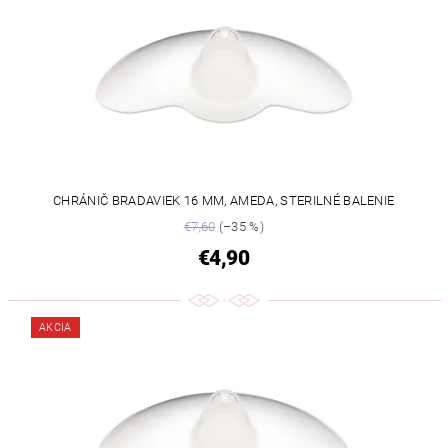
CHRÁNIČ BRADAVIEK 16 MM, AMEDA, STERILNÉ BALENIE
€7,60
(–35 %)
€4,90
AKCIA