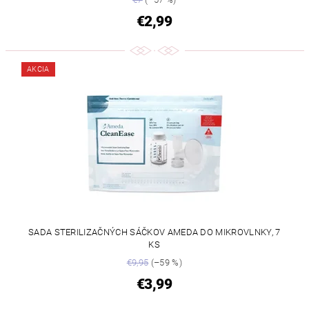
€2,99
AKCIA
SADA STERILIZAČNÝCH SÁČKOV AMEDA DO MIKROVLNKY, 7
KS
€9,95
(–59 %)
€3,99