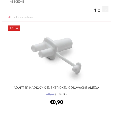
ABECEDNE
1
2
31
položiek celkom
AKCIA
ADAPTÉR HADIČKY K ELEKTRICKEJ ODSÁVAČKE AMEDA
€3,80
(–76 %)
€0,90