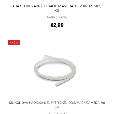
SADA STERILIZAČNÝCH SÁČKOV AMEDA DO MIKROVLNKY, 5
KS
€5,95
(–49 %)
€2,99
AKCIA
SILIKÓNOVÁ HADIČKA K ELEKTRICKEJ ODSÁVAČKE AMEDA, 90
CM
€7
(–57 %)