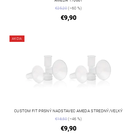
AMEDA 170661
€25,20
(–60 %)
€9,90
AKCIA
CUSTOM FIT PRSNÝ NADSTAVEC AMEDA STREDNÝ/VEĽKÝ
€18,50
(–46 %)
€9,90