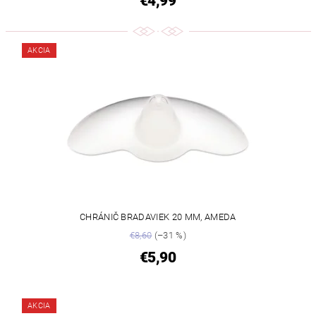
€4,99
AKCIA
CHRÁNIČ BRADAVIEK 20 MM, AMEDA
€8,60
(–31 %)
€5,90
AKCIA