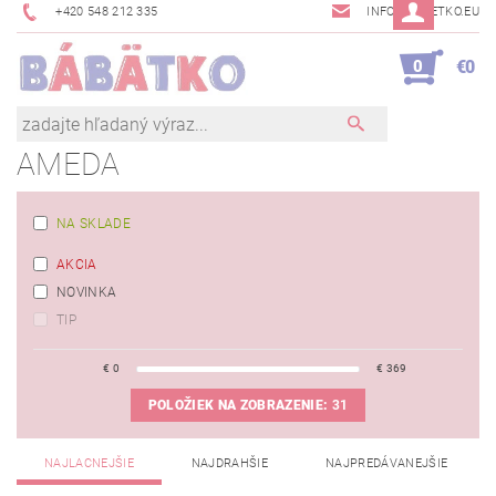
+420 548 212 335
INFO@BABETKO.EU
0
€0
AMEDA
NA SKLADE
AKCIA
NOVINKA
TIP
€
0
€
369
POLOŽIEK NA ZOBRAZENIE:
31
NAJLACNEJŠIE
NAJDRAHŠIE
NAJPREDÁVANEJŠIE