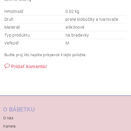
Hmotnosť
0.02 kg
Druh
prsné klobúčiky a tvarovače
Materiál
silikónové
Typ produktu
na bradavky
Veľkosť
M
Buďte prvý, kto napíše príspevok k tejto položke.
Pridať komentár
O BÁBETKU
O nás
Kariera