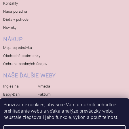
Kontakty
Naša poradňa
Dieťa v pohode
Novinky
NÁKUP
Moja objednávka
Obchodné podmienky
Ochrana osobných údajov
NAŠE ĎALŠIE WEBY
Inglesina
Ameda
Baby-Dan
Faktum
Rialto
Koelstra
Používame cookies, aby sme Vám umožnili pohodlné
Bébé-Jou
prehliadanie webu a vďaka analýze prevádzky webu
Bambino-Mio
neustále zlepšovali jeho funkcie, výkon a použiteľnosť.
Avova