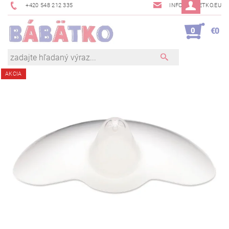
+420 548 212 335
INFO@BABETKO.EU
0
€0
AKCIA