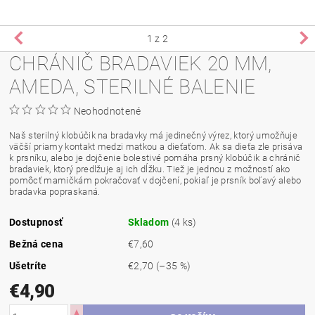
1
z 2
CHRÁNIČ BRADAVIEK 20 MM,
AMEDA, STERILNÉ BALENIE
Neohodnotené
Naš sterilný klobúčik na bradavky má jedinečný výrez, ktorý umožňuje
väčší priamy kontakt medzi matkou a dieťaťom. Ak sa dieťa zle prisáva
k prsníku, alebo je dojčenie bolestivé pomáha prsný klobúčik a chránič
bradaviek, ktorý predlžuje aj ich dĺžku. Tiež je jednou z možností ako
pomôcť mamičkám pokračovať v dojčení, pokiaľ je prsník boľavý alebo
bradavka popraskaná.
Dostupnosť
Skladom
(4 ks)
Bežná cena
€7,60
Ušetríte
€2,70
(–35 %)
€4,90