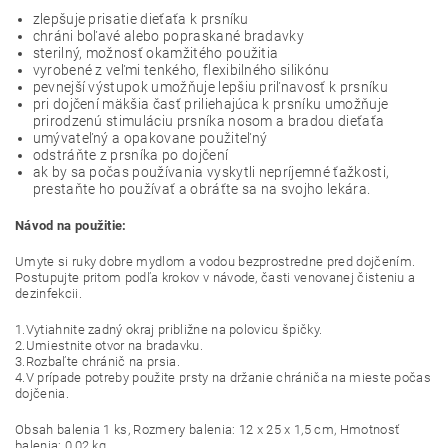
zlepšuje prisatie dieťaťa k prsníku
chráni boľavé alebo popraskané bradavky
sterilný, možnosť okamžitého použitia
vyrobené z veľmi tenkého, flexibilného silikónu
pevnejší výstupok umožňuje lepšiu priľnavosť k prsníku
pri dojčení mäkšia časť priliehajúca k prsníku umožňuje
prirodzenú stimuláciu prsníka nosom a bradou dieťaťa
umývateľný a opakovane použiteľný
odstráňte z prsníka po dojčení
ak by sa počas používania vyskytli nepríjemné ťažkosti,
prestaňte ho používať a obráťte sa na svojho lekára.
Návod na použitie:
Umyte si ruky dobre mydlom a vodou bezprostredne pred dojčením.
Postupujte pritom podľa krokov v návode, časti venovanej čisteniu a
dezinfekcii.
1.Vytiahnite zadný okraj približne na polovicu špičky.
2.Umiestnite otvor na bradavku.
3.Rozbaľte chránič na prsia.
4.V prípade potreby použite prsty na držanie chrániča na mieste počas
dojčenia.
Obsah balenia 1 ks, Rozmery balenia: 12 x 25 x 1,5 cm, Hmotnosť
balenia: 0,02 kg