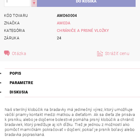
KÓD TOVARU
AMD60004
ZNAČKA
AMEDA
KATEGÓRIA
CHRÁNIČE A PRSNÉ VLOŽKY
ZÁRUKA
24
Otázka
Strážiť cenu
POPIS
PARAMETRE
DISKUSIA
Naš sterilný klobúčik na bradavky má jedinečný výrez, ktorý umožňuje
väčší priamy kontakt medzi matkou a dieťaťom. Ak sa dieťa zle prisáva
k prsníku, alebo je dojčenie bolestivé pomáha prsný klobúčik a chránič
bradaviek, ktorý predlžuje aj ich dĺžku. Tiež je jednou z možností ako
pomôcť mamičkám pokračovať v dojčení, pokiaľ je prsník boľavý alebo
bradavka popraskaná.