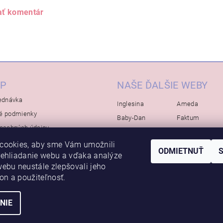
ať komentár
P
NAŠE ĎALŠIE WEBY
ednávka
Inglesina
Ameda
é podmienky
Baby-Dan
Faktum
osobných údajov
Rialto
Koelstra
cookies, aby sme Vám umožnili
Bébé-Jou
Bambino-Mio
ODMIETNUŤ
rehliadanie webu a vďaka analýze
Avova
ebu neustále zlepšovali jeho
kon a použiteľnosť.
NIE