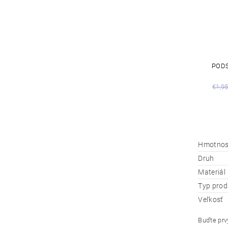
PODS
€1,9
Hmotnos
Druh
Materiál
Typ prod
Veľkosť
Buďte prvý