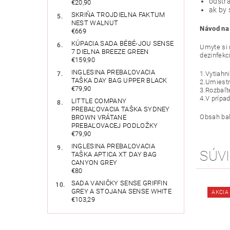
odstrá
€20,90
ak by 
SKRIŇA TROJDIELNA FAKTUM
NEST WALNUT
Návod na 
€669
KÚPACIA SADA BÉBÉ-JOU SENSE
Umyte si 
7 DIELNA BREEZE GREEN
dezinfekci
€159,90
INGLESINA PREBAĽOVACIA
1.Vytiahni
TAŠKA DAY BAG UPPER BLACK
2.Umiestn
€79,90
3.Rozbaľt
4.V prípa
LITTLE COMPANY
PREBAĽOVACIA TAŠKA SYDNEY
Obsah bal
BROWN VRÁTANE
PREBAĽOVACEJ PODLOŽKY
€79,90
INGLESINA PREBAĽOVACIA
SÚVI
TAŠKA APTICA XT DAY BAG
CANYON GREY
€80
SADA VANIČKY SENSE GRIFFIN
GREY A STOJANA SENSE WHITE
AKCIA
€103,29