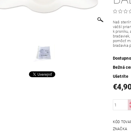
Naš steril
väčší pria
k prsníku,
bradaviek,
pomôcť mam
bradavka 
Dostupno
Bežná ce
Ušetríte
€4,9
KÓD TOVA
ZNAČKA