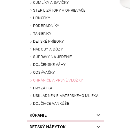
CUMLÍKY A SAVIČKY
STERILIZÁTORY A OHRIEVAČE
HRNČEKY
PODBRADNÍKY
TANIERIKY
DETSKÉ PRÍBORY
NÁDOBY A DÓZY
SÚPRAVY NA JEDENIE
DOJČENSKÉ VÁHY
ODSÁVAČKY
CHRÁNIČE A PRSNÉ VLOŽKY
HRYZÁTKA
USKLADNENIE MATERSKÉHO MLIEKA
DOJČIACE VANKÚŠE
KÚPANIE
DETSKÝ NÁBYTOK