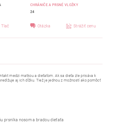
A
CHRÁNIČE A PRSNÉ VLOŽKY
24
Tlač
Otázka
Strážiť cenu
ntakt medzi matkou a dieťaťom. Ak sa dieťa zle prisáva k
predlžuje aj ich dĺžku. Tiež je jednou z možností ako pomôcť
ciu prsníka nosom a bradou dieťaťa