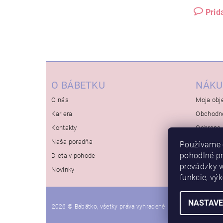
Prid
O BÁBETKU
NÁKU
O nás
Moja obj
Kariera
Obchodn
Kontakty
Ochrana 
Naša poradňa
Používame 
pohodlné p
Dieťa v pohode
prevádzky w
Novinky
funkcie, vý
NASTAVE
2026 © Bábätko, všetky práva vyhradené