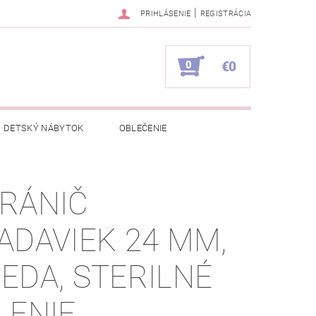
|
PRIHLÁSENIE
REGISTRÁCIA
0
€0
DETSKÝ NÁBYTOK
OBLEČENIE
NAPÍŠTE NÁM
KONTAKTY
RÁNIČ
ADAVIEK 24 MM,
EDA, STERILNÉ
LENIE