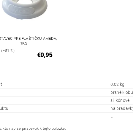
TAVEC PRE FĽAŠTIČKU AMEDA,
1KS
5
(–51 %)
€0,95
ť
0.02 kg
prsné klobú
silikónové
uktu
na bradavk
L
, kto napíše príspevok k tejto položke.