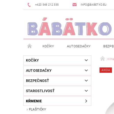
+420 548 212 335
INFO@BABETKO.EU
KOČÍKY
AUTOSEDAČKY
BEZPE
DOGSPACE
ZNAČKY
POSLEDNÁ ŠANC
Kŕme
KOČÍKY
AUTOSEDAČKY
AKCIA
NOVINKY
NEWSLETTERY
MOJA OBJED
BEZPEČNOSŤ
STAROSTLIVOSŤ
KŔMENIE
FĽAŠTIČKY