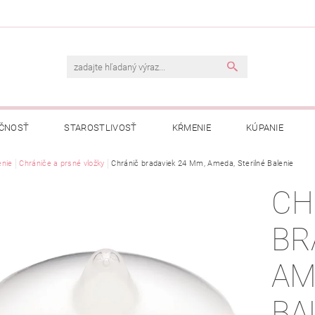
ČNOSŤ
STAROSTLIVOSŤ
KŔMENIE
KÚPANIE
A
nie
Chrániče a prsné vložky
OBCHODNÉ PODMIENKY
Chránič bradaviek 24 Mm, Ameda, Sterilné Balenie
OCHRANA OSOBNÝCH ÚDAJOV
CH
NÁVKA
BR
AM
BA