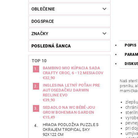
OBLEČENIE
DOGSPACE
ZNAČKY
POPIS
POSLEDNÁ ŠANCA
PARAM
TOP 10
DISKU
BAMBINO MIO KÚPACIA SADA
CRAFTY CROC, 6 - 12 MESIACOV
€32,90
Naš steri
INGLESINA LETNÝ POŤAH PRE
prsníku, 
AUTOSEDAČKU DARWIN
mamičkám 
RECLINE EVO
€39,90
zlepšu
chrán
SEDADLO NA WC BÉBÉ-JOU
GROW BOHEMIAN GARDEN
steril
€15,49
vyrobe
pevnej
HRACIA PODLOŽKA PUZZLE S
pri do
OKRAJEM TROPICAL SKY
umýva
92X122 CM