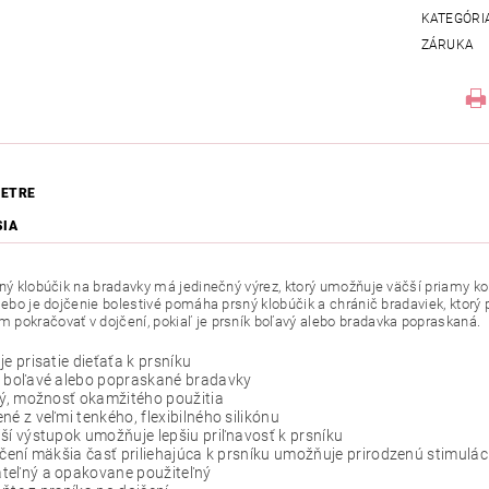
KATEGÓRI
ZÁRUKA
ETRE
SIA
lný klobúčik na bradavky má jedinečný výrez, ktorý umožňuje väčší priamy ko
alebo je dojčenie bolestivé pomáha prsný klobúčik a chránič bradaviek, ktorý 
pokračovať v dojčení, pokiaľ je prsník boľavý alebo bradavka popraskaná.
je prisatie dieťaťa k prsníku
i boľavé alebo popraskané bradavky
ný, možnosť okamžitého použitia
né z veľmi tenkého, flexibilného silikónu
ší výstupok umožňuje lepšiu priľnavosť k prsníku
jčení mäkšia časť priliehajúca k prsníku umožňuje prirodzenú stimulá
teľný a opakovane použiteľný