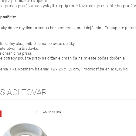
ňte z prsníka po dojčení
sa počas používania vyskytli nepríjemné ťažkosti, prestaňte ho použív
použitie:
ruky dobre mydlom a vodou bezprostredne pred dojčením. Postupujte pritom 
i.
te zadný okraj približne na polovicu špičky.
ite otvor na bradavku.
e chránič na prsia.
de potreby použite prsty na držanie chrániča na mieste počas dojčenia.
enia 1 ks, Rozmery balenia: 12 x 25 x 1,5 cm, Hmotnosť balenia: 0,02 kg
SIACI TOVAR
Kód:
AMD101U09