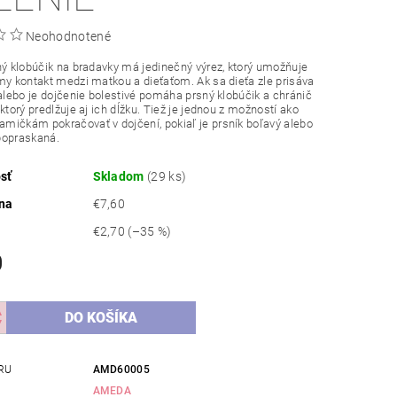
Neohodnotené
ný klobúčik na bradavky má jedinečný výrez, ktorý umožňuje
my kontakt medzi matkou a dieťaťom. Ak sa dieťa zle prisáva
 alebo je dojčenie bolestivé pomáha prsný klobúčik a chránič
 ktorý predlžuje aj ich dĺžku. Tiež je jednou z možností ako
ičkám pokračovať v dojčení, pokiaľ je prsník boľavý alebo
popraskaná.
sť
Skladom
(29 ks)
na
€7,60
€2,70
(–35 %)
0
RU
AMD60005
AMEDA