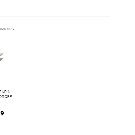
16320169
SKRINI
DROBE
39