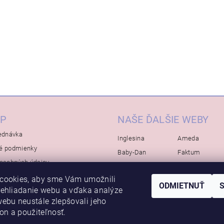
P
NAŠE ĎALŠIE WEBY
ednávka
Inglesina
Ameda
é podmienky
Baby-Dan
Faktum
osobných údajov
Rialto
Koelstra
cookies, aby sme Vám umožnili
Bébé-Jou
Bambino-Mio
ODMIETNUŤ
rehliadanie webu a vďaka analýze
Avova
ebu neustále zlepšovali jeho
kon a použiteľnosť.