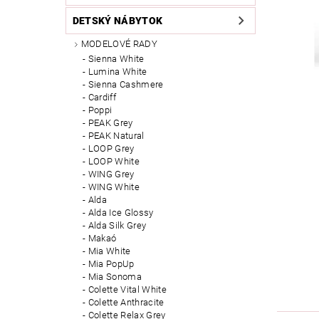
DETSKÝ NÁBYTOK
MODELOVÉ RADY
Sienna White
Lumina White
Sienna Cashmere
Cardiff
Poppi
PEAK Grey
PEAK Natural
LOOP Grey
LOOP White
WING Grey
WING White
Alda
Alda Ice Glossy
Alda Silk Grey
Makaó
Mia White
Mia PopUp
Mia Sonoma
Colette Vital White
Colette Anthracite
Colette Relax Grey