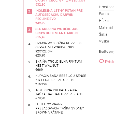
CRAFTY CROC, 6 - 12 MESIACOV
€32,90
Hmotnos
INGLESINA LETNÝ POŤAH PRE
Farba
AUTOSEDAČKU DARWIN
RECLINE EVO
Hĺbka
€39,90
Materiál
SEDADLO NA WC BÉBÉ-JOU
GROW BOHEMIAN GARDEN
Šírka
€15,49
Výška
HRACIA PODLOŽKA PUZZLE S
OKRAJEM TROPICAL SKY
92X122 CM
Buďte prvý
€20,90
Prid
SKRIŇA TROJDIELNA FAKTUM
NEST WALNUT
€669
KÚPACIA SADA BÉBÉ-JOU SENSE
7 DIELNA BREEZE GREEN
€159,90
INGLESINA PREBAĽOVACIA
TAŠKA DAY BAG UPPER BLACK
€79,90
LITTLE COMPANY
PREBAĽOVACIA TAŠKA SYDNEY
BROWN VRÁTANE