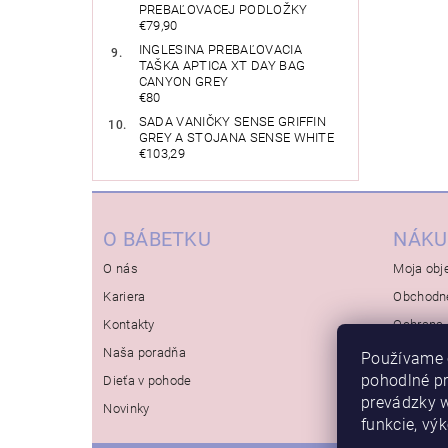
PREBAĽOVACEJ PODLOŽKY
€79,90
INGLESINA PREBAĽOVACIA
TAŠKA APTICA XT DAY BAG
CANYON GREY
€80
SADA VANIČKY SENSE GRIFFIN
GREY A STOJANA SENSE WHITE
€103,29
O BÁBETKU
NÁKU
O nás
Moja obj
Kariera
Obchodn
Kontakty
Ochrana 
Naša poradňa
Používame 
pohodlné p
Dieťa v pohode
prevádzky w
Novinky
funkcie, vý