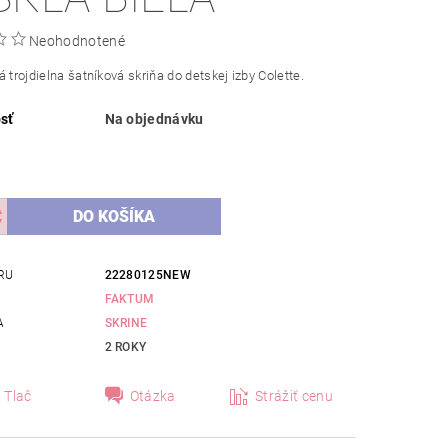
Neohodnotené
á trojdielna šatníková skriňa do detskej izby Colette.
sť
Na objednávku
RU
22280125NEW
FAKTUM
A
SKRINE
2 ROKY
Tlač
Otázka
Strážiť cenu