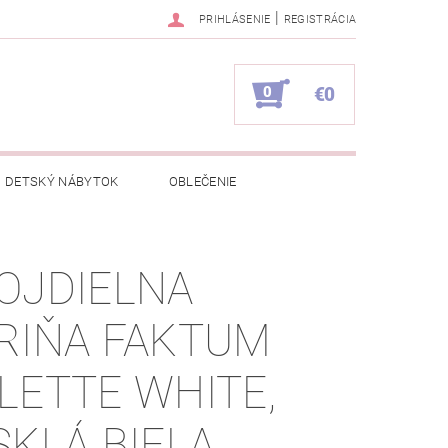
|
PRIHLÁSENIE
REGISTRÁCIA
0
€0
DETSKÝ NÁBYTOK
OBLEČENIE
NAPÍŠTE NÁM
KONTAKTY
OJDIELNA
RIŇA FAKTUM
LETTE WHITE,
SKLÁ BIELA