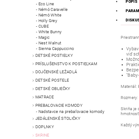
POPIS
Eco Line
Némó Caravelle
PARAM
Némó White
DISKU
Holly Grey
CUBE
White Bunny
Magic
Priestrann
Nest Walnut
Sienna Cappuccino
Vybave
viď s
DETSKÉ POSTIEĽKY
Možnos
PRÍSLUŠENSTVO K POSTIEĽKAM
Prakti
Bezpe
DOJČENSKÉ LEŽADLÁ
"Baby-
DETSKÉ POSTELE
Materiál:
DETSKÉ OBLIEČKY
MATRACE
Rozmery: 
PREBAĽOVACIE KOMODY
Skriňa je
Nadstavce na prebaľovacie komody
hmotnosť 
JEDÁLENSKÉ STOLIČKY
Každý výr
DOPLNKY
SKRINE