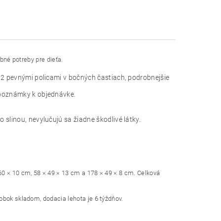
obné potreby pre dieťa.
 2 pevnými policami v bočných častiach, podrobnejšie
 poznámky k objednávke.
slinou, nevylučujú sa žiadne škodlivé látky.
60 × 10 cm, 58 × 49 × 13 cm a 178 × 49 × 8 cm. Celková
obok skladom, dodacia lehota je 6 týždňov.