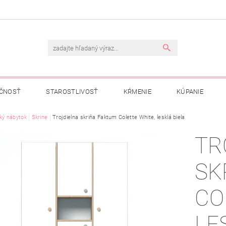
ČNOSŤ
STAROSTLIVOSŤ
KŔMENIE
KÚPANIE
A
ký nábytok
OBCHODNÉ PODMIENKY
Skrine
Trojdielna skriňa Faktum Colette White, lesklá biela
OCHRANA OSOBNÝCH ÚDAJOV
TR
NÁVKA
SK
CO
LE