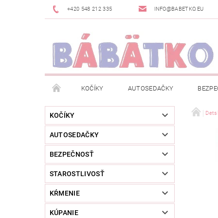
+420 548 212 335
INFO@BABETKO.EU
KOČÍKY
AUTOSEDAČKY
BEZPE
DOGSPACE
ZNAČKY
POSLEDNÁ ŠANC
Dets
KOČÍKY
AUTOSEDAČKY
NOVINKY
NEWSLETTERY
MOJA OBJED
BEZPEČNOSŤ
STAROSTLIVOSŤ
KŔMENIE
KÚPANIE