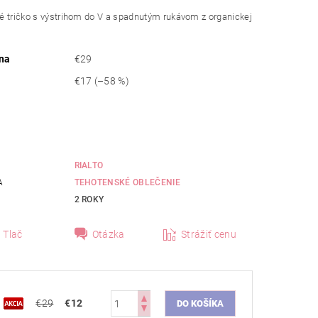
 tričko s výstrihom do V a spadnutým rukávom z organickej
na
€29
€17
(–58 %)
RIALTO
A
TEHOTENSKÉ OBLEČENIE
2 ROKY
Tlač
Otázka
Strážiť cenu
€29
€12