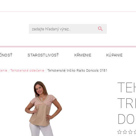
ČNOSŤ
STAROSTLIVOSŤ
KŔMENIE
KÚPANIE
A
čenie
Tehotenské oblečenie
OBCHODNÉ PODMIENKY
Tehotenské tričko Rialto Doncols 0181
OCHRANA OSOBNÝCH ÚDAJOV
TE
NÁVKA
TR
DO