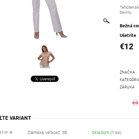
Tehotenské
bavlny.
Bežná ce
Ušetríte
€12
ZNAČKA
KATEGÓRI
ZÁRUKA
ĽTE VARIANT
Dámská veľkosť: 38
Skladom
(1 ks)
3.0181.38