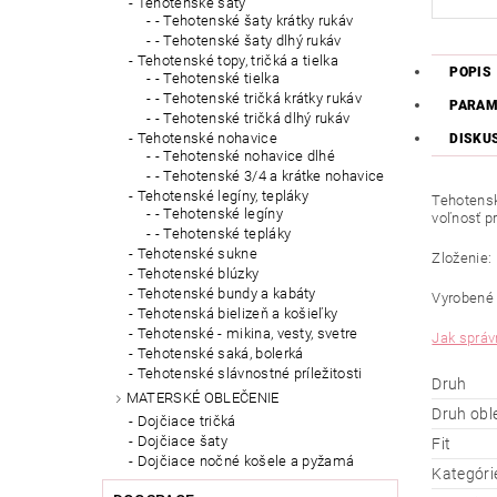
Tehotenské šaty
- Tehotenské šaty krátky rukáv
- Tehotenské šaty dlhý rukáv
Tehotenské topy, tričká a tielka
POPIS
- Tehotenské tielka
- Tehotenské tričká krátky rukáv
PARAM
- Tehotenské tričká dlhý rukáv
Tehotenské nohavice
DISKU
- Tehotenské nohavice dlhé
- Tehotenské 3/4 a krátke nohavice
Tehotenské legíny, tepláky
Tehotensk
- Tehotenské legíny
voľnosť pr
- Tehotenské tepláky
Tehotenské sukne
Zloženie:
Tehotenské blúzky
Tehotenské bundy a kabáty
Vyrobené 
Tehotenská bielizeň a košieľky
Tehotenské - mikina, vesty, svetre
Jak správn
Tehotenské saká, bolerká
Tehotenské slávnostné príležitosti
Druh
MATERSKÉ OBLEČENIE
Druh obl
Dojčiace tričká
Dojčiace šaty
Fit
Dojčiace nočné košele a pyžamá
Kategóri