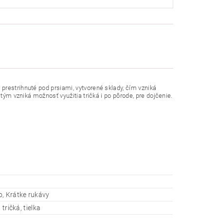
prestrihnuté pod prsiami, vytvorené sklady, čím vzniká
tým vzniká možnosť využitia tričká i po pôrode, pre dojčenie.
, Krátke rukávy
 tričká, tielka