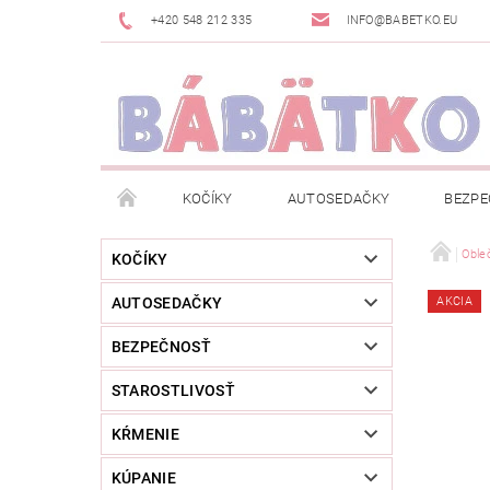
+420 548 212 335
INFO@BABETKO.EU
KOČÍKY
AUTOSEDAČKY
BEZPE
DOGSPACE
ZNAČKY
POSLEDNÁ ŠANC
Oble
KOČÍKY
AUTOSEDAČKY
AKCIA
NOVINKY
NEWSLETTERY
MOJA OBJED
BEZPEČNOSŤ
STAROSTLIVOSŤ
KŔMENIE
KÚPANIE