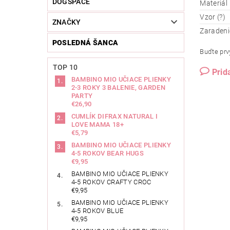
DOGSPACE
Materiál
Vzor (?)
ZNAČKY
Zaradeni
POSLEDNÁ ŠANCA
Buďte prvý
TOP 10
Prid
BAMBINO MIO UČIACE PLIENKY
2-3 ROKY 3 BALENIE, GARDEN
PARTY
€26,90
CUMLÍK DIFRAX NATURAL I
LOVE MAMA 18+
€5,79
BAMBINO MIO UČIACE PLIENKY
4-5 ROKOV BEAR HUGS
€9,95
BAMBINO MIO UČIACE PLIENKY
4-5 ROKOV CRAFTY CROC
€9,95
BAMBINO MIO UČIACE PLIENKY
4-5 ROKOV BLUE
€9,95