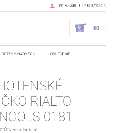
|
PRIHLÁSENIE
REGISTRÁCIA
0
€0
DETSKÝ NÁBYTOK
OBLEČENIE
NAPÍŠTE NÁM
KONTAKTY
HOTENSKÉ
IČKO RIALTO
NCOLS 0181
Neohodnotené