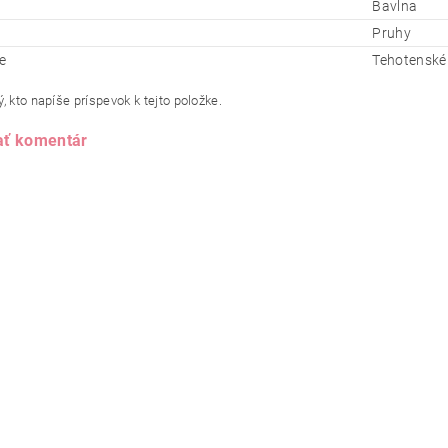
Bavlna
Pruhy
e
Tehotenské 
, kto napíše príspevok k tejto položke.
ať komentár