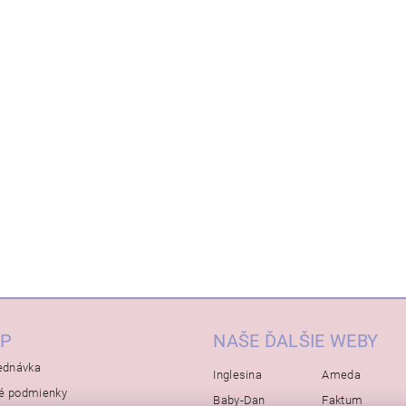
P
NAŠE ĎALŠIE WEBY
ednávka
Inglesina
Ameda
é podmienky
Baby-Dan
Faktum