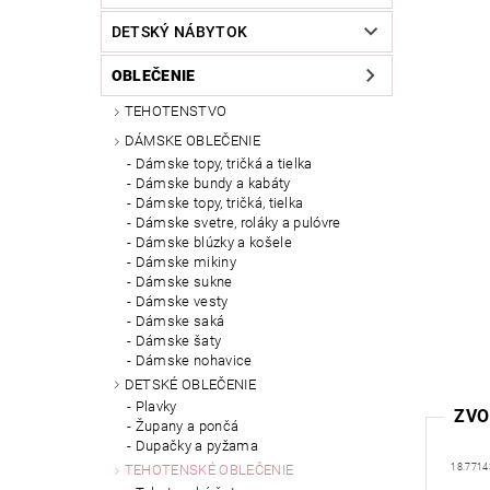
DETSKÝ NÁBYTOK
OBLEČENIE
TEHOTENSTVO
DÁMSKE OBLEČENIE
Dámske topy, tričká a tielka
Dámske bundy a kabáty
Dámske topy, tričká, tielka
Dámske svetre, roláky a pulóvre
Dámske blúzky a košele
Dámske mikiny
Dámske sukne
Dámske vesty
Dámske saká
Dámske šaty
Dámske nohavice
DETSKÉ OBLEČENIE
Plavky
ZVO
Župany a pončá
Dupačky a pyžama
18.7714
TEHOTENSKÉ OBLEČENIE