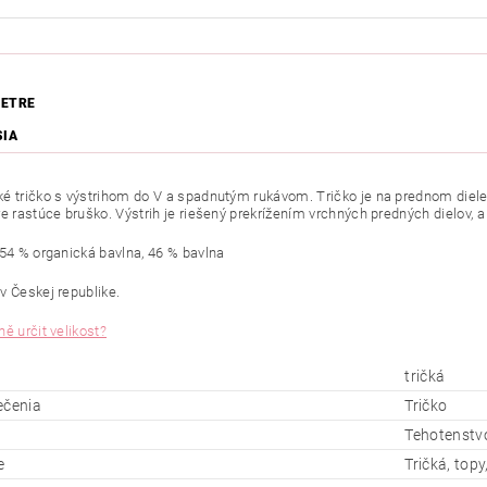
ETRE
SIA
é tričko s výstrihom do V a spadnutým rukávom. Tričko je na prednom diele 
e rastúce bruško. Výstrih je riešený prekrížením vrchných predných dielov, a 
 54 % organická bavlna, 46 % bavlna
v Českej republike.
ě určit velikost?
tričká
ečenia
Tričko
Tehotenstvo
e
Tričká, topy,