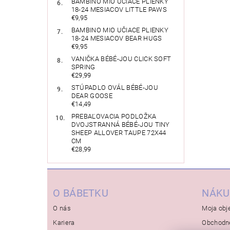
BAMBINO MIO UČIACE PLIENKY
18-24 MESIACOV LITTLE PAWS
€9,95
BAMBINO MIO UČIACE PLIENKY
18-24 MESIACOV BEAR HUGS
€9,95
VANIČKA BÉBÉ-JOU CLICK SOFT
SPRING
€29,99
STÚPADLO OVÁL BÉBÉ-JOU
DEAR GOOSE
€14,49
PREBAĽOVACIA PODLOŽKA
DVOJSTRANNÁ BÉBÉ-JOU TINY
SHEEP ALLOVER TAUPE 72X44
CM
€28,99
O BÁBETKU
NÁKU
O nás
Moja obj
Kariera
Obchodn