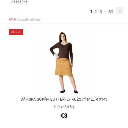
ABECEDNE
...
1
2
3
39
696
položiek celkom
AKCIA
DÁMSKA SUKŇA BUTTERFLY RUŽOVÝ MELÍR 0145
€19
(–84 %)
€3