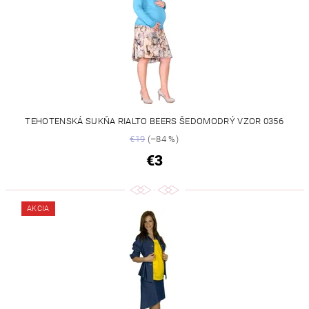
TEHOTENSKÁ SUKŇA RIALTO BEERS ŠEDOMODRÝ VZOR 0356
€19
(–84 %)
€3
AKCIA