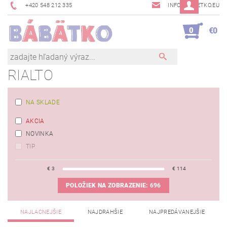
+420 548 212 335
INFO@BABETKO.EU
0
€0
RIALTO
NA SKLADE
AKCIA
NOVINKA
TIP
€
3
€
114
POLOŽIEK NA ZOBRAZENIE:
696
NAJLACNEJŠIE
NAJDRAHŠIE
NAJPREDÁVANEJŠIE