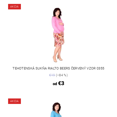
AKCIA
TEHOTENSKÁ SUKŇA RIALTO BEERS ČERVENÝ VZOR 0355
€19
(–84 %)
€3
od
AKCIA