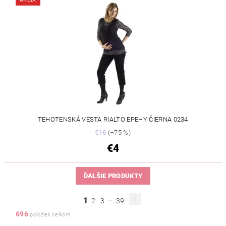
AKCIA
TEHOTENSKÁ VESTA RIALTO EPEHY ČIERNA 0234
€16
(–75 %)
€4
ĎALŠIE PRODUKTY
...
1
2
3
39
696
položiek celkom