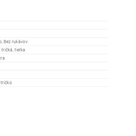
o, Bez rukávov
 tričká, tielka
cra
tričko