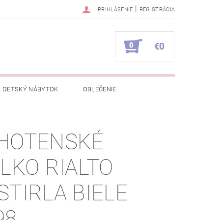
|
PRIHLÁSENIE
REGISTRÁCIA
0
€0
DETSKÝ NÁBYTOK
OBLEČENIE
NAPÍŠTE NÁM
KONTAKTY
HOTENSKÉ
ELKO RIALTO
STIRLA BIELE
98