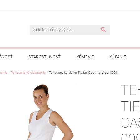
ČNOSŤ
STAROSTLIVOSŤ
KŔMENIE
KÚPANIE
A
čenie
Tehotenské oblečenie
OBCHODNÉ PODMIENKY
Tehotenské tielko Rialto Castirla biele 0098
OCHRANA OSOBNÝCH ÚDAJOV
TE
NÁVKA
TI
CA
00