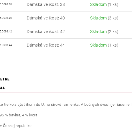
Dámská velikost: 38
Skladom
(1 ks)
5.0098.38
Dámská velikost: 40
Skladom
(3 ks)
5.0098.40
Dámská velikost: 42
Skladom
(2 ks)
5.0098.42
Dámská velikost: 44
Skladom
(1 ks)
5.0098.44
ETRE
SIA
é tielko s výstrihom do U, na široké ramienka. V bočných švoch je riasenie, 
96 % bavlna, 4 % lycra
v Českej republike.