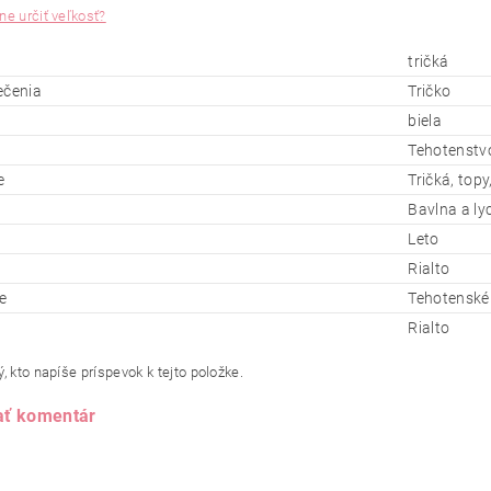
ne určiť veľkosť?
tričká
ečenia
Tričko
biela
Tehotenstv
e
Tričká, topy,
Bavlna a ly
Leto
Rialto
e
Tehotenské 
Rialto
, kto napíše príspevok k tejto položke.
ať komentár