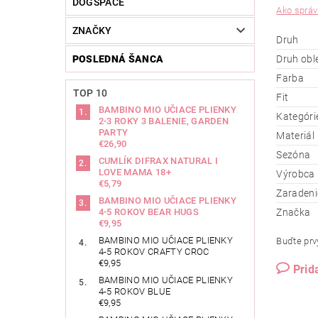
DOGSPACE
Ako správ
ZNAČKY
Druh
POSLEDNÁ ŠANCA
Druh obl
Farba
TOP 10
Fit
BAMBINO MIO UČIACE PLIENKY
Kategóri
2-3 ROKY 3 BALENIE, GARDEN
PARTY
Materiál
€26,90
Sezóna
CUMLÍK DIFRAX NATURAL I
LOVE MAMA 18+
Výrobca
€5,79
Zaradeni
BAMBINO MIO UČIACE PLIENKY
4-5 ROKOV BEAR HUGS
Značka
€9,95
BAMBINO MIO UČIACE PLIENKY
Buďte prvý
4-5 ROKOV CRAFTY CROC
€9,95
Prid
BAMBINO MIO UČIACE PLIENKY
4-5 ROKOV BLUE
€9,95