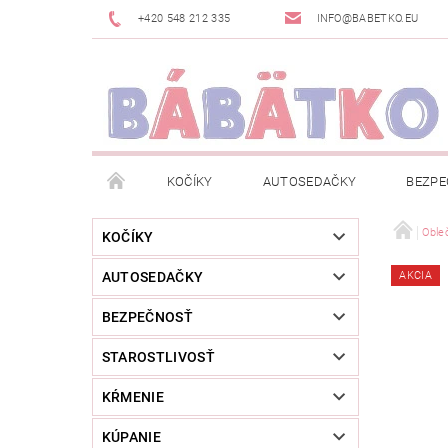
+420 548 212 335
INFO@BABETKO.EU
KOČÍKY
AUTOSEDAČKY
BEZPE
DOGSPACE
ZNAČKY
POSLEDNÁ ŠANC
Oble
KOČÍKY
AUTOSEDAČKY
AKCIA
NOVINKY
NEWSLETTERY
MOJA OBJED
BEZPEČNOSŤ
STAROSTLIVOSŤ
KŔMENIE
KÚPANIE