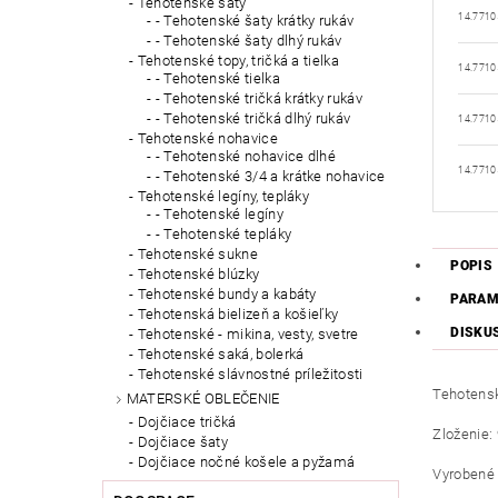
Tehotenské šaty
14.7710
- Tehotenské šaty krátky rukáv
- Tehotenské šaty dlhý rukáv
Tehotenské topy, tričká a tielka
14.7710
- Tehotenské tielka
- Tehotenské tričká krátky rukáv
- Tehotenské tričká dlhý rukáv
14.7710
Tehotenské nohavice
- Tehotenské nohavice dlhé
14.7710
- Tehotenské 3/4 a krátke nohavice
Tehotenské legíny, tepláky
- Tehotenské legíny
- Tehotenské tepláky
Tehotenské sukne
POPIS
Tehotenské blúzky
Tehotenské bundy a kabáty
PARAM
Tehotenská bielizeň a košieľky
DISKU
Tehotenské - mikina, vesty, svetre
Tehotenské saká, bolerká
Tehotenské slávnostné príležitosti
Tehotensk
MATERSKÉ OBLEČENIE
Dojčiace tričká
Zloženie: 
Dojčiace šaty
Dojčiace nočné košele a pyžamá
Vyrobené 