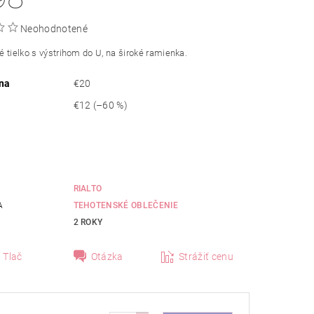
Neohodnotené
 tielko s výstrihom do U, na široké ramienka.
na
€20
€12
(–60 %)
RIALTO
A
TEHOTENSKÉ OBLEČENIE
2 ROKY
Tlač
Otázka
Strážiť cenu