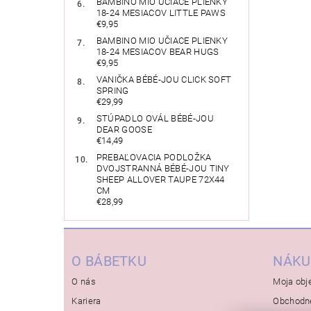
BAMBINO MIO UČIACE PLIENKY
18-24 MESIACOV LITTLE PAWS
€9,95
BAMBINO MIO UČIACE PLIENKY
18-24 MESIACOV BEAR HUGS
€9,95
VANIČKA BÉBÉ-JOU CLICK SOFT
SPRING
€29,99
STÚPADLO OVÁL BÉBÉ-JOU
DEAR GOOSE
€14,49
PREBAĽOVACIA PODLOŽKA
DVOJSTRANNÁ BÉBÉ-JOU TINY
SHEEP ALLOVER TAUPE 72X44
CM
€28,99
O BÁBETKU
NÁKU
O nás
Moja obj
Kariera
Obchodn