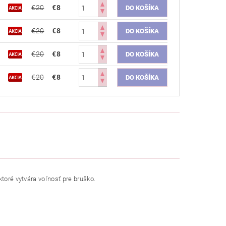
€20
€8
€20
€8
€20
€8
€20
€8
ktoré vytvára voľnosť pre bruško.