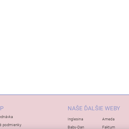
P
NAŠE ĎALŠIE WEBY
ednávka
Inglesina
Ameda
é podmienky
Baby-Dan
Faktum