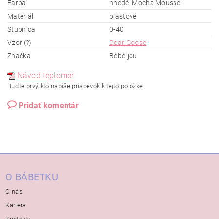
Farba
hnedé, Mocha Mousse
Materiál
plastové
Stupnica
0-40
Vzor (?)
Dear Goose
Značka
Bébé-jou
Návod teplomer
Buďte prvý, kto napíše príspevok k tejto položke.
Pridať komentár
O BÁBETKU
O nás
Kariera
Kontakty