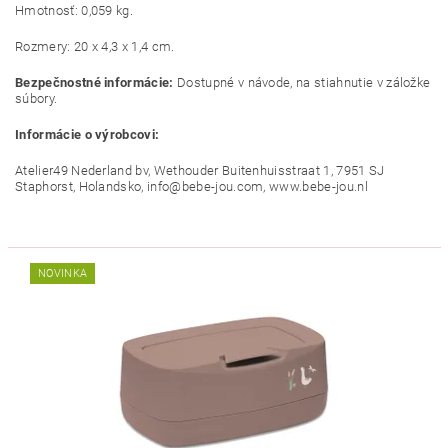
Hmotnosť: 0,059 kg.
Rozmery: 20 x 4,3 x 1,4 cm.
Bezpečnostné informácie:
Dostupné v návode, na stiahnutie v záložke
súbory.
Informácie o výrobcovi:
Atelier49 Nederland bv, Wethouder Buitenhuisstraat 1, 7951 SJ
Staphorst, Holandsko, info@bebe-jou.com, www.bebe-jou.nl
NOVINKA