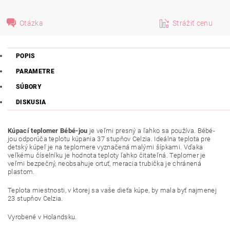
Otázka
Strážiť cenu
POPIS
PARAMETRE
SÚBORY
DISKUSIA
Kúpací teplomer Bébé-jou
je veľmi presný a ľahko sa používa. Bébé-
jou odporúča teplotu kúpania 37 stupňov Celzia. Ideálna teplota pre
detský kúpeľ je na teplomere vyznačená malými šípkami. Vďaka
veľkému číselníku je hodnota teploty ľahko čitateľná. Teplomer je
veľmi bezpečný, neobsahuje ortuť, meracia trubička je chránená
plastom.
Teplota miestnosti, v ktorej sa vaše dieťa kúpe, by mala byť najmenej
23 stupňov Celzia.
Vyrobené v Holandsku.