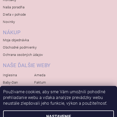
Naša poradňa
Dieťa v pohode
Novinky
NÁKUP
Moja objednávka
Obchodné podmienky
Ochrana osobných údajov
NAŠE ĎALŠIE WEBY
Inglesina
Ameda
Baby-Dan
Faktum
Rialto
Koelstra
Používame cookies, aby sme Vám umožnili pohodlné
prehliadanie webu a vďaka analýze prevádzky webu
Bébé-Jou
Bambino-Mio
neustále zlepšovali jeho funkcie, výkon a použiteľnosť.
Avova
NASTAVENIE