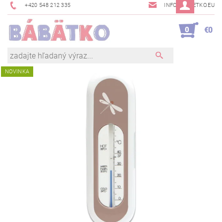
+420 548 212 335
INFO@BABETKO.EU
0
€0
NOVINKA