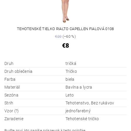
TEHOTENSKÉ TIELKO RIALTO CAPELLEN FIALOVÁ 0108
€20
(–60 %)
€8
Druh
tričká
Druh oblečenia
Tričko
Farba
biela
Materiál
Bavlna a lycra
Sezóna
Leto
Strih
Tehotenstvo, Bez rukávov
Vzor (?)
jednofarebný
Zaradenie
Tehotenské tričko
Buďte prvý, kto napíše príspevok k tejto položke.