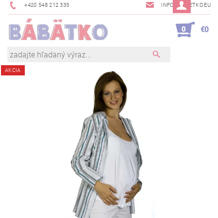
+420 548 212 335
INFO@BABETKO.EU
0
€0
AKCIA