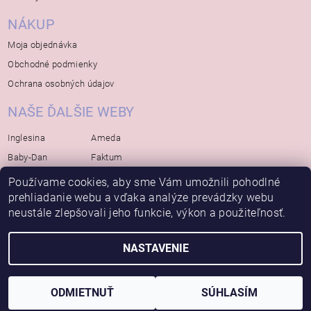
NÁKUP
Moja objednávka
Obchodné podmienky
Ochrana osobných údajov
NAŠE ĎALŠIE WEBY
Inglesina
Ameda
Baby-Dan
Faktum
Rialto
Koelstra
Používame cookies, aby sme Vám umožnili pohodlné
Bébé-Jou
Bambino-Mio
prehliadanie webu a vďaka analýze prevádzky webu
neustále zlepšovali jeho funkcie, výkon a použiteľnosť.
Avova
NASTAVENIE
2026 © Bábätko, všetky práva vyhradené
Vytvoril Shoptet
ODMIETNUŤ
SÚHLASÍM