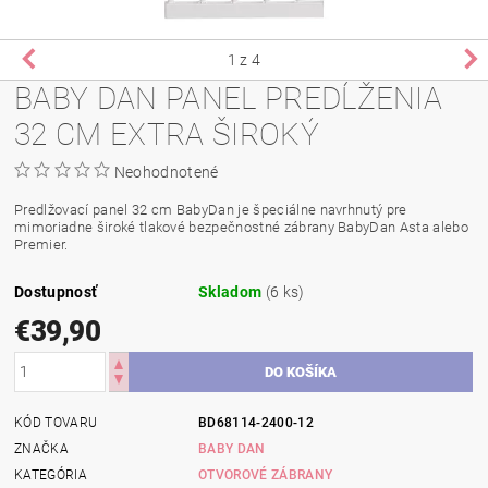
1
z 4
BABY DAN PANEL PREDĹŽENIA
32 CM EXTRA ŠIROKÝ
Neohodnotené
Predlžovací panel 32 cm BabyDan je špeciálne navrhnutý pre
mimoriadne široké tlakové bezpečnostné zábrany BabyDan Asta alebo
Premier.
Dostupnosť
Skladom
(6 ks)
€39,90
KÓD TOVARU
BD68114-2400-12
ZNAČKA
BABY DAN
KATEGÓRIA
OTVOROVÉ ZÁBRANY