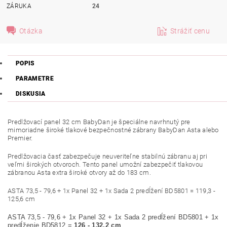
ZÁRUKA
24
Otázka
Strážiť cenu
POPIS
PARAMETRE
DISKUSIA
Predlžovací panel 32 cm BabyDan je špeciálne navrhnutý pre
mimoriadne široké tlakové bezpečnostné zábrany BabyDan Asta alebo
Premier.
Predlžovacia časť zabezpečuje neuveriteľne stabilnú zábranu aj pri
veľmi širokých otvoroch. Tento panel umožní zabezpečiť tlakovou
zábranou Asta extra široké otvory až do 183 cm.
ASTA 73,5 - 79,6 + 1x Panel 32 + 1x Sada 2 predĺžení BD5801 = 119,3 -
125,6 cm
ASTA 73,5 - 79,6 + 1x Panel 32 + 1x Sada 2 predĺžení BD5801 + 1x
predĺženie BD5812 =
126 - 132,2 cm