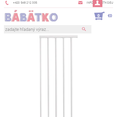
+420 548 212 335
INFO@BABETKO.EU
0
€0