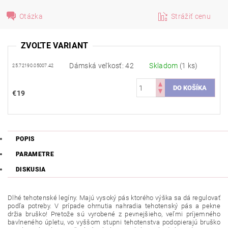
Otázka
Strážiť cenu
ZVOĽTE VARIANT
Dámská veľkosť: 42
Skladom
(1 ks)
25.72190.05007.42
€19
POPIS
PARAMETRE
DISKUSIA
Dlhé tehotenské legíny. Majú vysoký pás ktorého výška sa dá regulovať
podľa potreby. V prípade ohrnutia nahradia tehotenský pás a pekne
držia bruško! Pretože sú vyrobené z pevnejšieho, veľmi príjemného
bavlneného úpletu, vo vyššom stupni tehotenstva podopierajú bruško