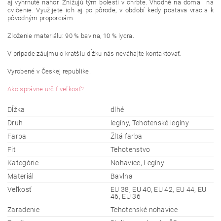
aj vyhrnuté nahor. Znižujú tým bolesti v chrbte. Vhodné na doma i na
cvičenie. Využijete ich aj po pôrode, v období kedy postava vracia k
pôvodným proporciám.
Zloženie materiálu: 90 % bavlna, 10 % lycra.
V prípade záujmu o kratšiu dĺžku nás neváhajte kontaktovať.
Vyrobené v Českej republike.
Ako správne určiť veľkosť?
Dĺžka
dlhé
Druh
legíny, Tehotenské legíny
Farba
Žltá farba
Fit
Tehotenstvo
Kategórie
Nohavice, Legíny
Materiál
Bavlna
Veľkosť
EU 38, EU 40, EU 42, EU 44, EU
46, EU 36
Zaradenie
Tehotenské nohavice