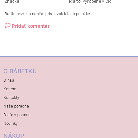
Značka
Rialto, vyrobené v ČR
Buďte prvý, kto napíše príspevok k tejto položke.
Pridať komentár
O BÁBETKU
O nás
Kariera
Kontakty
Naša poradňa
Dieťa v pohode
Novinky
NÁKUP