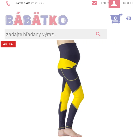
+420 548 212 335
INFO@BABETKO.EU
0
€0
AKCIA