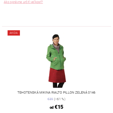
Ako správne určiť veľkosť?
AKCIA
TEHOTENSKÁ MIKINA RIALTO PILLON ZELENÁ 0146
€39
(–61 %)
€15
od