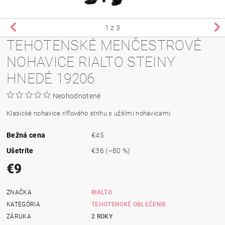
1
z 3
TEHOTENSKÉ MENČESTROVÉ
NOHAVICE RIALTO STEINY
HNEDÉ 19206
Neohodnotené
Klasické nohavice rifľového strihu s užšími
nohavicami
.
Bežná cena
€45
Ušetríte
€36
(–80 %)
€9
ZNAČKA
RIALTO
KATEGÓRIA
TEHOTENSKÉ OBLEČENIE
ZÁRUKA
2 ROKY