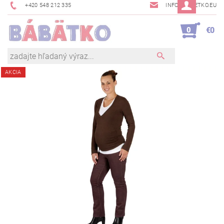
+420 548 212 335
INFO@BABETKO.EU
0
€0
AKCIA