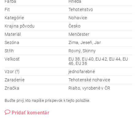
Farba
Hnedá
Fit
Tehotenstvo
Kategórie
Nohavice
Krajina pôvodu
Česko
Materiál
Menčester
Sezóna
Zima, Jeseň, Jar
Střih
Rovný, Skinny
Veľkosť
EU 38, EU 40, EU 42, EU 44, EU
46, EU 36
Vzor (?)
jednofarebné
Zaradenie
Tehotenské nohavice
Značka
Rialto, vyrobené v ČR
Buďte prvý, kto napíše príspevok k tejto položke.
Pridať komentár