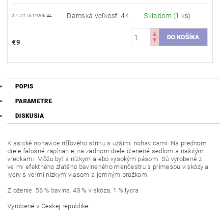
Dámská veľkosť: 44
Skladom
(1 ks)
27.72176.19206.44
€9
POPIS
PARAMETRE
DISKUSIA
Klasické nohavice rifľového strihu s užšími nohavicami. Na prednom
diele falošné zapínanie, na zadnom diele členené sedlom a našitými
vreckami. Môžu byť s nízkym alebo vysokým pásom. Sú vyrobené z
veľmi efektného zlatého bavlneného menčestru s prímesou viskózy a
lycry s veľmi nízkym vlasom a jemným prúžkom.
Zloženie: 56 % bavlna,
43
%
viskóza, 1 % lycra
Vyrobené v Českej
republike.