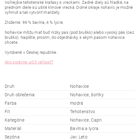
Voľnejšie tehotenské kraťasy s vreckami. Zadné diely sú hladké, na
prednom diele sú ušité klinové vrecká. Dolné okraje nohavíc je možné
vyhrnúť a tak vytvoriť manžety.
Zloženie: 96 % bavlna, 4 % lycra
Nohavice môžu mať buď nízky pas (pod bruško) alebo vysoký pás (cez
bruško). Napíšte, prosím, do objednávky, s akým pasom nohavice
chcete.
Vyrobené v Českej
republike.
Ako správne určiť veľkosť?
Druh
Nohavice
Druh oblečenia
Nohavice, šortky
Farba
modrá
Fit
Tehotenstvo
Kategórie
Nohavice, Capri
Materiál
Bavlna a lycra
Sezóna
Jar, Leto