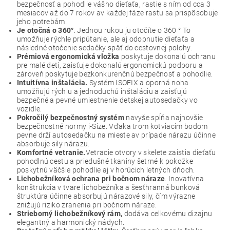
bezpečnosť a pohodlie vášho dieťaťa, rastie s ním od cca 3
mesiacov až do 7 rokov av každej fáze rastu sa prispôsobuje
jeho potrebám.
Je otočná o 360°
. Jednou rukou ju otočíte o 360 ° To
umožňuje rýchle pripútanie, ale aj odopnutie dieťaťa a
následné otočenie sedačky späť do cestovnej polohy.
Prémiová ergonomická vložka
poskytuje dokonalú ochranu
pre malé deti, zaisťuje dokonalú ergonomickú podporu a
zároveň poskytuje bezkonkurenčnú bezpečnosť a pohodlie.
Intuitívna inštalácia.
Systém ISOFIX a oporná noha
umožňujú rýchlu a jednoduchú inštaláciu a zaisťujú
bezpečné a pevné umiestnenie detskej autosedačky vo
vozidle.
Pokročilý bezpečnostný systém
navyše spĺňa najnovšie
bezpečnostné normy i-Size. Vďaka trom kotviacim bodom
pevne drží autosedačku na mieste av prípade nárazu účinne
absorbuje sily nárazu.
Komfortné vetranie.
Vetracie otvory v skelete zaistia dieťaťu
pohodlnú cestu a priedušné tkaniny šetrné k pokožke
poskytnú väčšie pohodlie aj v horúcich letných dňoch.
Lichobežníková ochrana pri bočnom náraze
. Inovatívna
konštrukcia v tvare lichobežníka a šesťhranná bunková
štruktúra účinne absorbujú nárazové sily, čím výrazne
znižujú riziko zranenia pri bočnom náraze.
Strieborný lichobežníkový rám,
dodáva celkovému dizajnu
elegantný a harmonický nádych.