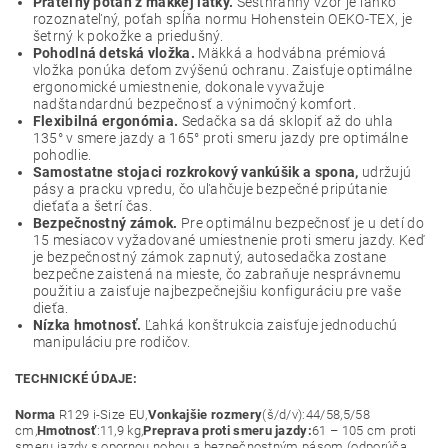
Prateľný poťah z mäkkej látky.
Šesťhranný vzor je ľahko
rozoznateľný, poťah spĺňa normu Hohenstein OEKO-TEX, je
šetrný k pokožke a priedušný.
Pohodlná detská vložka.
Mäkká a hodvábna prémiová
vložka ponúka deťom zvýšenú ochranu. Zaisťuje optimálne
ergonomické umiestnenie, dokonale vyvažuje
nadštandardnú bezpečnosť a výnimočný komfort.
Flexibilná ergonómia.
Sedačka sa dá sklopiť až do uhla
135° v smere jazdy a 165° proti smeru jazdy pre optimálne
pohodlie.
Samostatne stojaci rozkrokový vankúšik a spona,
udržujú
pásy a pracku vpredu, čo uľahčuje bezpečné pripútanie
dieťaťa a šetrí čas.
Bezpečnostný zámok.
Pre optimálnu bezpečnosť je u detí do
15 mesiacov vyžadované umiestnenie proti smeru jazdy. Keď
je bezpečnostný zámok zapnutý, autosedačka zostane
bezpečne zaistená na mieste, čo zabraňuje nesprávnemu
použitiu a zaisťuje najbezpečnejšiu konfiguráciu pre vaše
dieťa.
Nízka hmotnosť.
Ľahká konštrukcia zaisťuje jednoduchú
manipuláciu pre rodičov.
TECHNICKÉ ÚDAJE:
Norma
R129 i-Size EU,
Vonkajšie rozmery
(š/d/v):44/58,5/58
cm,
Hmotnosť
:11,9 kg,
Preprava proti smeru jazdy:
61 – 105 cm proti
smeru jazdy s opornou nohou a bezpečnostným pásom (odporúča