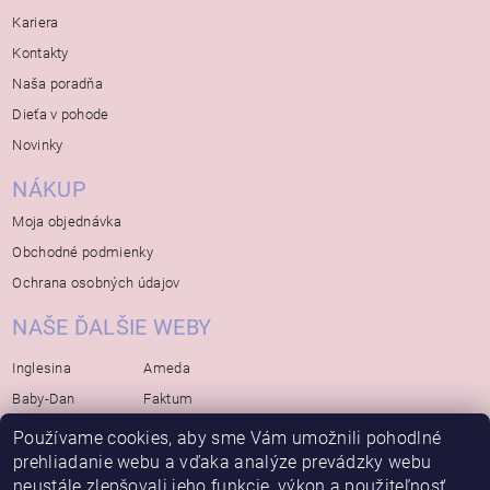
Kariera
Kontakty
Naša poradňa
Dieťa v pohode
Novinky
NÁKUP
Moja objednávka
Obchodné podmienky
Ochrana osobných údajov
NAŠE ĎALŠIE WEBY
Inglesina
Ameda
Baby-Dan
Faktum
Rialto
Koelstra
Používame cookies, aby sme Vám umožnili pohodlné
Bébé-Jou
Bambino-Mio
prehliadanie webu a vďaka analýze prevádzky webu
neustále zlepšovali jeho funkcie, výkon a použiteľnosť.