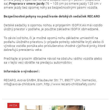
sa).
Preprava v smere jazdy:
76 – 105 cm po smere jazdy 125 cm v
smere jazdy bez opornej nohy as bezpečnostnými pásmi vozidla.
Bezpečnostné pokyny na používanie detských sedačiek RECARO
Detské sedačky s opornou nohou a pripojením ISOFIX:Ak má vozidlo
úložný priestor v podlahe, je použitie základne ISOFIX obmedzené.
To závisí od toho, či je možné opornú nohu základne umiestniť na
podlahu úložného priestoru (v prípade potreby odstráňte kryt) alebo či
výrobca vozidla ponúka ako príslušenstvo vhodné výplňové prvky, ktoré
zabraňujú prerazeniu veka.
Prečítajte si prosím dôkladne návod na obsluhu vášho vozidla alebo
sa v tejto veci obráťte na predajcu automobilov.
Informácie o výrobcovi :
RECARO, Avova GMBH, Blaubeurer Str. 71, 89077 Ulm, Nemecko,
info@avova-childcare.com, http://www.recaro-childsafety.com/
AKCIA