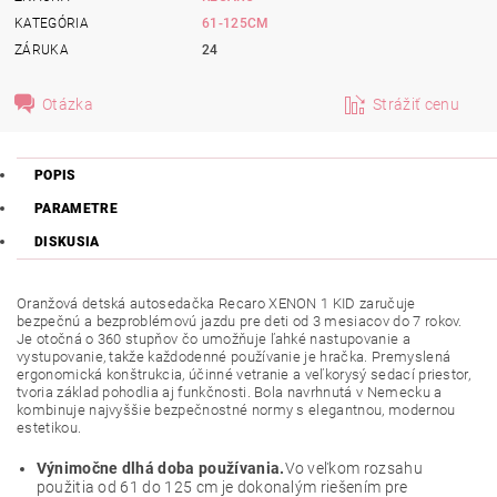
KATEGÓRIA
61-125CM
ZÁRUKA
24
Otázka
Strážiť cenu
POPIS
PARAMETRE
DISKUSIA
Oranžová detská autosedačka Recaro XENON 1 KID zaručuje
bezpečnú a bezproblémovú jazdu pre deti od 3 mesiacov do 7 rokov.
Je otočná o 360 stupňov čo umožňuje ľahké nastupovanie a
vystupovanie, takže každodenné používanie je hračka. Premyslená
ergonomická konštrukcia, účinné vetranie a veľkorysý sedací priestor,
tvoria základ pohodlia aj funkčnosti. Bola navrhnutá v Nemecku a
kombinuje najvyššie bezpečnostné normy s elegantnou, modernou
estetikou.
Výnimočne dlhá doba používania.
Vo veľkom rozsahu
použitia od 61 do 125 cm je dokonalým riešením pre