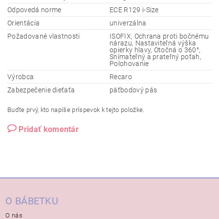
Odpovedá norme
ECE R129 i-Size
Orientácia
univerzálna
Požadované vlastnosti
ISOFIX, Ochrana proti bočnému
nárazu, Nastaviteľná výška
opierky hlavy, Otočná o 360°,
Snímateľný a prateľný poťah,
Polohovanie
Výrobca
Recaro
Zabezpečenie dieťaťa
päťbodový pás
Buďte prvý, kto napíše príspevok k tejto položke.
Pridať komentár
O BÁBETKU
O nás