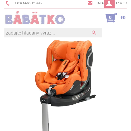
+420 548 212 335
INFO@BABETKO.EU
0
€0