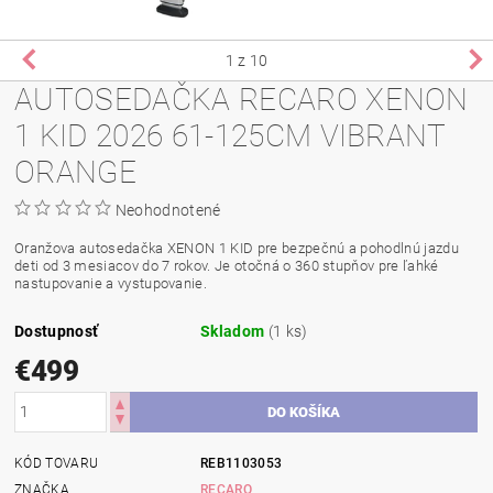
1
z 10
AUTOSEDAČKA RECARO XENON
1 KID 2026 61-125CM VIBRANT
ORANGE
Neohodnotené
Oranžova autosedačka XENON 1 KID pre bezpečnú a pohodlnú jazdu
deti od 3 mesiacov do 7 rokov. Je otočná o 360 stupňov pre ľahké
nastupovanie a vystupovanie.
Dostupnosť
Skladom
(1 ks)
€499
KÓD TOVARU
REB1103053
ZNAČKA
RECARO