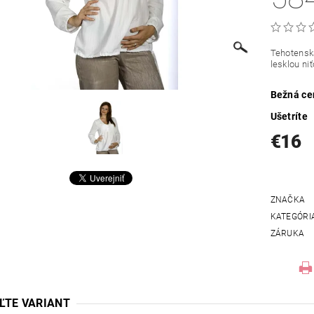
Tehotensk
lesklou niť
Bežná ce
Ušetríte
€16
ZNAČKA
KATEGÓRI
ZÁRUKA
ĽTE VARIANT