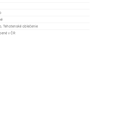
o
né
, Tehotenské oblečenie
obené v ČR