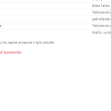
Biela farba
Tehotenstv
jednofareb
e
Tehotenstvo
Rialto, vyr
, kto napíše príspevok k tejto položke.
ať komentár