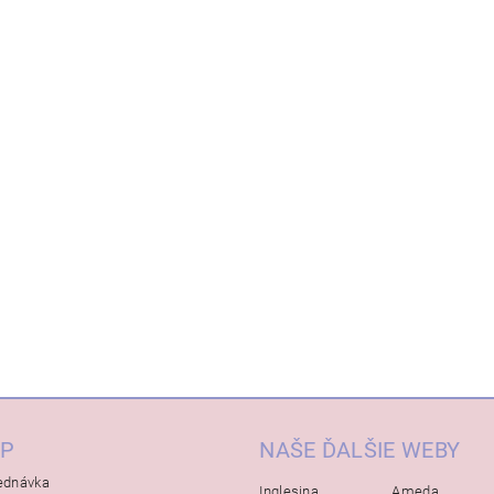
P
NAŠE ĎALŠIE WEBY
ednávka
Inglesina
Ameda