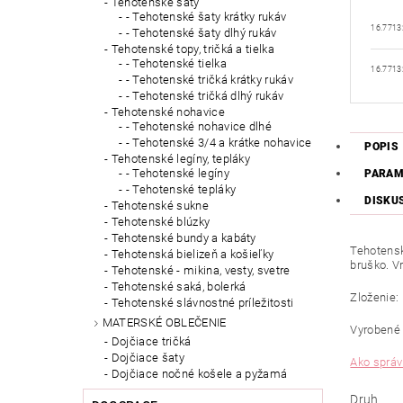
Tehotenské šaty
- Tehotenské šaty krátky rukáv
16.7713
- Tehotenské šaty dlhý rukáv
Tehotenské topy, tričká a tielka
- Tehotenské tielka
16.7713
- Tehotenské tričká krátky rukáv
- Tehotenské tričká dlhý rukáv
Tehotenské nohavice
- Tehotenské nohavice dlhé
- Tehotenské 3/4 a krátke nohavice
POPIS
Tehotenské legíny, tepláky
- Tehotenské legíny
PARAM
- Tehotenské tepláky
DISKU
Tehotenské sukne
Tehotenské blúzky
Tehotenské bundy a kabáty
Tehotensk
Tehotenská bielizeň a košieľky
bruško. V
Tehotenské - mikina, vesty, svetre
Tehotenské saká, bolerká
Zloženie:
Tehotenské slávnostné príležitosti
MATERSKÉ OBLEČENIE
Vyrobené 
Dojčiace tričká
Dojčiace šaty
Ako správ
Dojčiace nočné košele a pyžamá
Druh