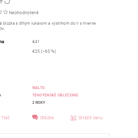
Neohodnotené
á
blúzka s dlhým rukávom a výstrihom do V s mierne
ou.
na
€41
€25
(–60 %)
RIALTO
A
TEHOTENSKÉ OBLEČENIE
2 ROKY
Tlač
Otázka
Strážiť cenu