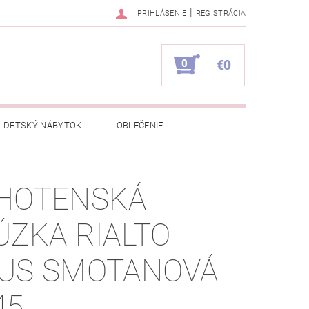
|
PRIHLÁSENIE
REGISTRÁCIA
0
€0
DETSKÝ NÁBYTOK
OBLEČENIE
NAPÍŠTE NÁM
KONTAKTY
HOTENSKÁ
ÚZKA RIALTO
US SMOTANOVÁ
45