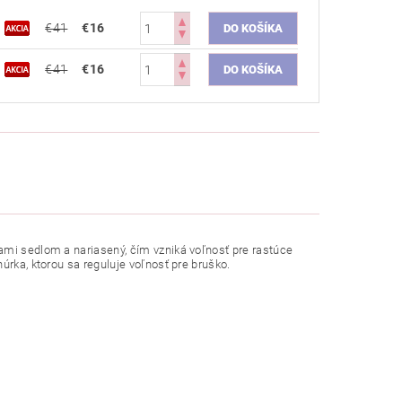
€41
€16
€41
€16
ami sedlom a nariasený, čím vzniká voľnosť pre rastúce
úrka, ktorou sa reguluje voľnosť pre bruško.