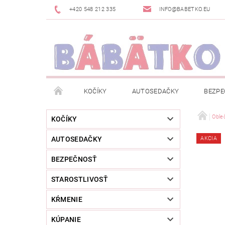
+420 548 212 335
INFO@BABETKO.EU
KOČÍKY
AUTOSEDAČKY
BEZPE
DOGSPACE
ZNAČKY
POSLEDNÁ ŠANC
Oble
KOČÍKY
AUTOSEDAČKY
AKCIA
NOVINKY
NEWSLETTERY
MOJA OBJED
BEZPEČNOSŤ
STAROSTLIVOSŤ
KŔMENIE
KÚPANIE