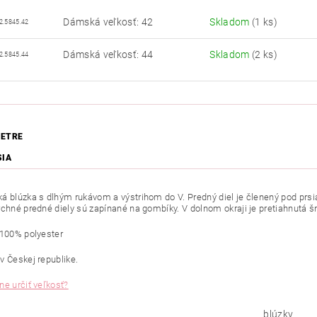
Dámská veľkosť: 42
Skladom
(1 ks)
2.5845.42
Dámská veľkosť: 44
Skladom
(2 ks)
2.5845.44
ETRE
SIA
á blúzka s dlhým rukávom a výstrihom do V. Predný diel je členený pod prsi
rchné predné diely sú zapínané na gombíky. V dolnom okraji je pretiahnutá šn
 100% polyester
v Českej republike.
ne určiť veľkosť?
blúzky