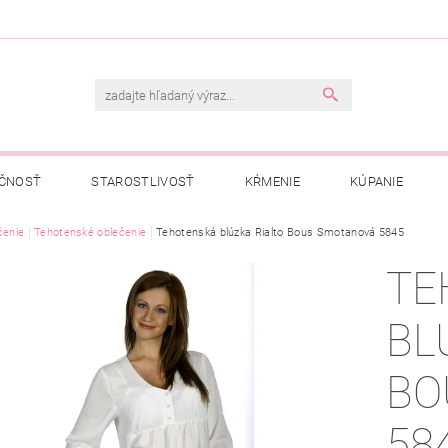
ČNOSŤ
STAROSTLIVOSŤ
KŔMENIE
KÚPANIE
A
čenie
Tehotenské oblečenie
OBCHODNÉ PODMIENKY
Tehotenská blúzka Rialto Bous Smotanová 5845
OCHRANA OSOBNÝCH ÚDAJOV
TE
NÁVKA
BL
BO
58