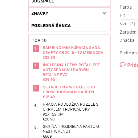
DOGSPACE
Farba
ZNAČKY
Fit
Vzor (?)
POSLEDNÁ ŠANCA
Zaradeni
TOP 10
Značka
BAMBINO MIO KÚPACIA SADA
CRAFTY CROC, 6 - 12 MESIACOV
Buďte prvý
€32,90
Prid
INGLESINA LETNÝ POŤAH PRE
AUTOSEDAČKU DARWIN
RECLINE EVO
€39,90
SEDADLO NA WC BÉBÉ-JOU
GROW BOHEMIAN GARDEN
€15,49
HRACIA PODLOŽKA PUZZLE S
OKRAJEM TROPICAL SKY
92X122 CM
€20,90
SKRIŇA TROJDIELNA FAKTUM
NEST WALNUT
€669