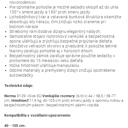
novorodencov.
Pre optimálne pohodlie je možné sedadlo sklopiť až do uhla
135° v smere jazdy a 165° proti smeru jazdy.
Lichobežníkový tvar a vstavaná bunková štruktúra okamžite
absorbujú sily nárazu, čím znižujú riziko zranenia pri
bočnom náraze
Strieborný rám dodáva dizajnu elegantný nádych.
Samostatne stojaci rozkrokový vankúšik a bezpečnostná
spona uľahčujú a zrýchľujú bezpečné pripútanie dieťaťa.
Množstvo vetracích otvorov a priedušné, k pokožke šetrné
tkaniny zaisťujú pohodlie aj v horúcich dňoch.
Bezpečnostný zámok zaisťuje správne použitie sedačky v
protismere do 15 mesiacov veku dieťaťa.
Nízka hmotnosť uľahčuje manipuláciu.
Odolné materiály a premyslený dizajn znižujú opotrebenie
autosedačky.
Technické údaje:
Norma
R129 i-Size EÚ,
Vonkajšie rozmery
(š/d/v):44 / 58,5 / 58-77
cm,
Hmotnosť
:11,9 kg, 40-105 cm proti smeru jazdy s opornou nohou a
bezpečnostným pásom. bezpečnostnými pásmi vozidla.
Kompatibilita s vozidlami-upozornenie:
40 - 105 cm: