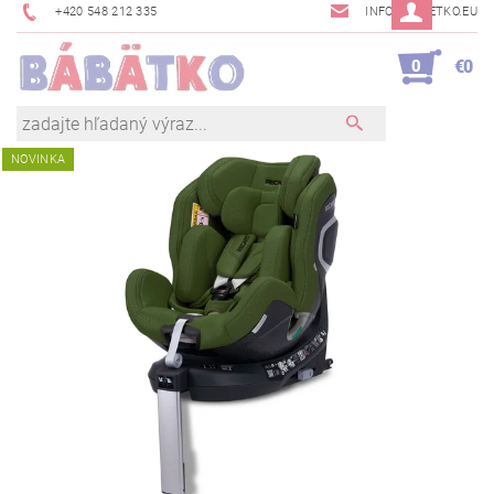
+420 548 212 335
INFO@BABETKO.EU
0
€0
NOVINKA