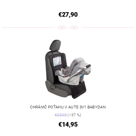
€27,90
CHRÁNIČ POŤAHU V AUTE 3V1 BABYDAN
€23,95
(–37 %)
€14,95