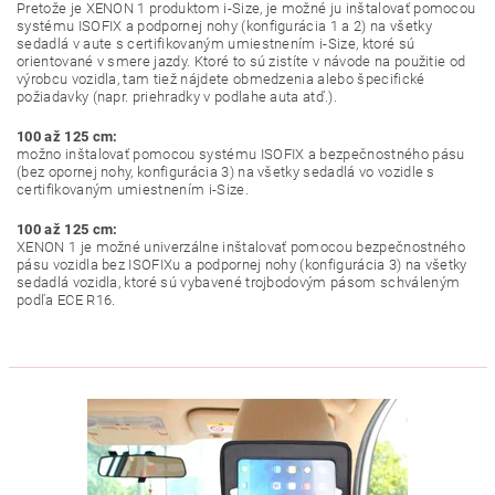
Pretože je XENON 1 produktom i-Size, je možné ju inštalovať pomocou
systému ISOFIX a podpornej nohy (konfigurácia 1 a 2) na všetky
sedadlá v aute s certifikovaným umiestnením i-Size, ktoré sú
orientované v smere jazdy. Ktoré to sú zistíte v návode na použitie od
výrobcu vozidla, tam tiež nájdete obmedzenia alebo špecifické
požiadavky (napr. priehradky v podlahe auta atď.).
100 až 125 cm:
možno inštalovať pomocou systému ISOFIX a bezpečnostného pásu
(bez opornej nohy, konfigurácia 3) na všetky sedadlá vo vozidle s
certifikovaným umiestnením i-Size.
100 až 125 cm:
XENON 1 je možné univerzálne inštalovať pomocou bezpečnostného
pásu vozidla bez ISOFIXu a podpornej nohy (konfigurácia 3) na všetky
sedadlá vozidla, ktoré sú vybavené trojbodovým pásom schváleným
podľa ECE R16.