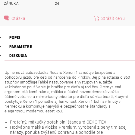
ZÁRUKA
24
Otázka
Strážiť cenu
POPIS
PARAMETRE
DISKUSIA
Úplne nová autosedačka Recaro Xenon 1 zaručuje bezpečnú a
pohodovú jazdu pre deti od narodenia do 7 rokov. Jej plná rotácia o 360
stupňov umožňuje ľahké nastupovanie a vystupovanie, takže
každodenné používanie je hračka pre dieťa aj rodičov. Premyslená
ergonomická konštrukcia, mäkká a útulná novorodenecká vložka,
účinné vetranie a mimoriadny priestor pre dieťa sú vlastnosti, ktorými
poskytuje Xenon 1 pohodlie aj funkčnosť. Xenon 1 bol navrhnutý v
Nemecku a kombinuje najvyššie bezpečnostné štandardy s
elegantnou, modernou estetikou.
Prateľný, mäkučký poťah plní štandard OEKO-TEX
Hodvábne mäkká vložka Premium, vyrobená z peny tlmiacej
nárazy, ponúka zvýšenú ochranu a pohodlie pre