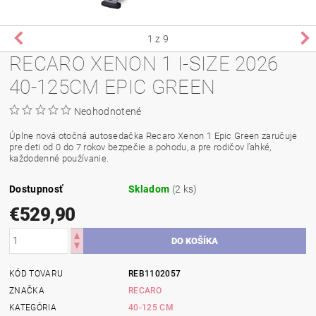
1
z 9
RECARO XENON 1 I-SIZE 2026
40-125CM EPIC GREEN
Neohodnotené
Úplne nová otočná autosedačka Recaro Xenon 1 Epic Green zaručuje
pre deti od 0 do 7 rokov bezpečie a pohodu, a pre rodičov ľahké,
každodenné používanie.
Dostupnosť
Skladom
(2 ks)
€529,90
KÓD TOVARU
REB1102057
ZNAČKA
RECARO
KATEGÓRIA
40-125 CM