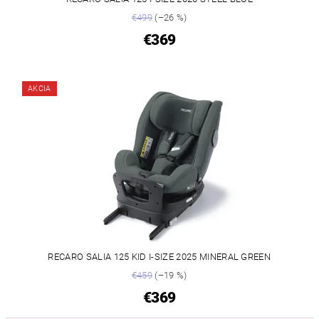
€499
(–26 %)
€369
AKCIA
RECARO SALIA 125 KID I-SIZE 2025 MINERAL GREEN
€459
(–19 %)
€369