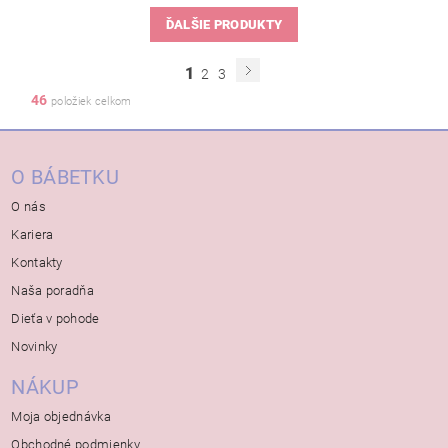
ĎALŠIE PRODUKTY
1
2
3
46
položiek celkom
O BÁBETKU
O nás
Kariera
Kontakty
Naša poradňa
Dieťa v pohode
Novinky
NÁKUP
Moja objednávka
Obchodné podmienky