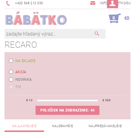
+420 548 212 335
INFO@BABETKO.EU
0
€0
RECARO
NA SKLADE
AKCIA
NOVINKA
TIP
€
10
€
569
POLOŽIEK NA ZOBRAZENIE:
46
NAJLACNEJŠIE
NAJDRAHŠIE
NAJPREDÁVANEJŠIE