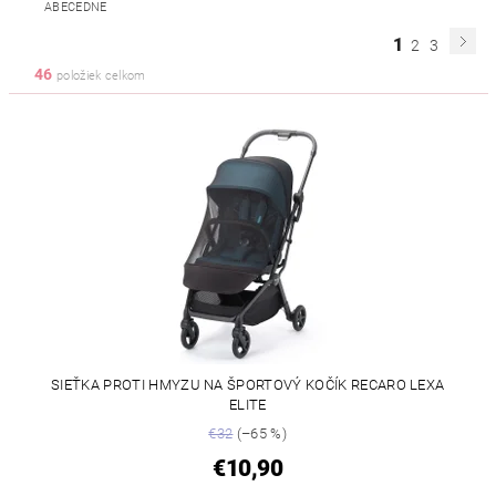
ABECEDNE
1
2
3
46
položiek celkom
SIEŤKA PROTI HMYZU NA ŠPORTOVÝ KOČÍK RECARO LEXA
ELITE
€32
(–65 %)
€10,90