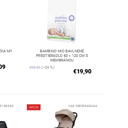
ČKA MY
BAMBINO MIO BAVLNENÉ
PRESTIERADLO 60 × 120 CM S
MEMBRÁNOU
09
€26,90
(–26 %)
€19,90
D1083-60
Kód:
KOE303403424
AKCIA