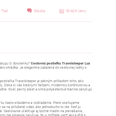
Tlač
Otázka
Strážiť cenu
halupu či dovolenku?
Cestovnú postieľku Travelsleeper Lux
 ako ohrádka. Je elegantne zabalená do cestovnej tašky s
postieľka Travelsleeper je pekným príkladom toho, ako
endy. Získa si vás krásnymi farbami, modernou konštrukciou a
lie. Oceľ, pevný plast a silná polyesterová tkanina zaručujú
tieľku často skladáme a rozkladáme. Preto oceňujeme
 sa na priložené video, ako jednoducho to ide. Keď ju
žené. Cestovanie uľahčuje aj bočné madlo na prenášanie,
rmi pre kolieska zaručuje, že ju môžete viezť ako kufrík s