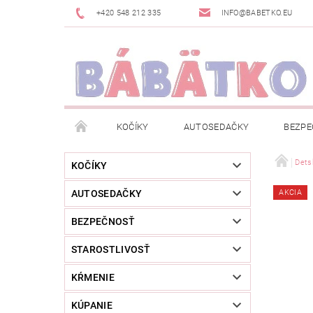
+420 548 212 335
INFO@BABETKO.EU
KOČÍKY
AUTOSEDAČKY
BEZPE
DOGSPACE
ZNAČKY
POSLEDNÁ ŠANC
Dets
KOČÍKY
AUTOSEDAČKY
AKCIA
NOVINKY
NEWSLETTERY
MOJA OBJED
BEZPEČNOSŤ
STAROSTLIVOSŤ
KŔMENIE
KÚPANIE