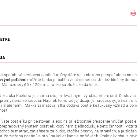
ETRE
SIA
 spoľahlivá cestovná postieľka. Chystáte sa u niekoho prespať alebo na c
ovými poťahmi
môžete ľahko pribaliť a vziať so sebou. Je tiež ideálny doma
. Má rozmery 60 x 120 cm a ľahko sa zloží ako dáždnik.
 značka Koelstra je známa svojimi kvalitnými výrobkami pre deti. Cestovná 
j premyslená koncepcia. Napriek tomu, že jej dizajn je nadčasový, je tiež tr
mi materiálmi. Mäkká zamatová látka dodáva postieľke luxusný vzhľad a pohod
nosť.
žívate postieľku pri cestovaní alebo na príležitostné prespanie vnúčat, pos
prepracovaný systém poistiek, ktorý nám zjednodušuje tieto činnosti. Pozrite
 odrobíte matrac, zatiahnete za pútko, otočíte poistky na stranách, a je zlo
, že zložená postieľka stojí na kolieskach a nožičkách. Praktický obal s otvo