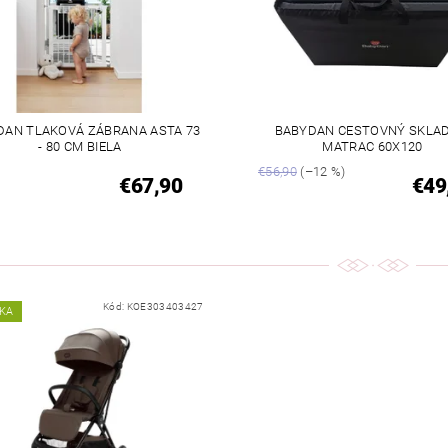
DAN TLAKOVÁ ZÁBRANA ASTA 73
BABYDAN CESTOVNÝ SKLAD
- 80 CM BIELA
MATRAC 60X120
€56,90
(–12 %)
€67,90
€49
Kód:
KOE303403427
KA