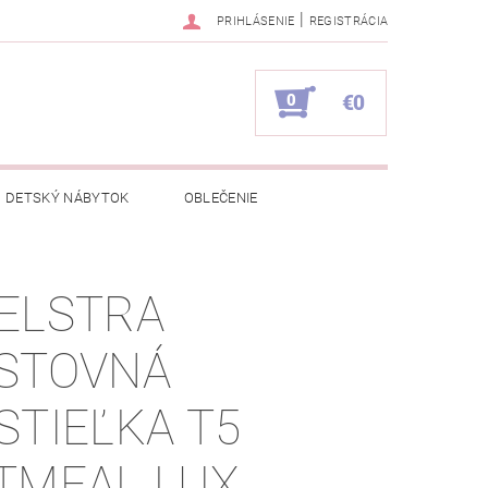
|
PRIHLÁSENIE
REGISTRÁCIA
0
€0
DETSKÝ NÁBYTOK
OBLEČENIE
NAPÍŠTE NÁM
KONTAKTY
ELSTRA
STOVNÁ
STIEĽKA T5
TMEAL LUX