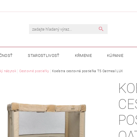
ČNOSŤ
STAROSTLIVOSŤ
KŔMENIE
KÚPANIE
A
ký nábytok
OBCHODNÉ PODMIENKY
Cestovné postieľky
Koelstra cestovná postieľka T5 Oatmeal LUX
OCHRANA OSOBNÝCH ÚDAJOV
KO
NÁVKA
CE
PO
OA