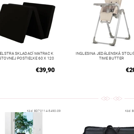
ELSTRA SKLADACÍ MATRAC K
INGLESINA JEDÁLENSKÁ STOLI
STOVNEJ POSTIEĽKE 60 X 120
TIME BUTTER
€39,90
€2
Kód:
BD70114-5490-09
Kód:
B