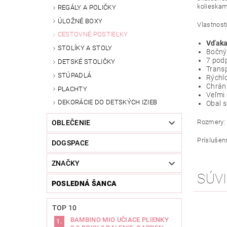
kolieskam
REGÁLY A POLIČKY
ÚLOŽNÉ BOXY
Vlastnosti
CESTOVNÉ POSTIEĽKY
Vďaka
STOLÍKY A STOLY
Bočný 
7 pod
DETSKÉ STOLIČKY
Transp
STÚPADLÁ
Rýchlo
Chráni
PLACHTY
Veľmi
DEKORÁCIE DO DETSKÝCH IZIEB
Obal s
Rozmery: 
OBLEČENIE
Príslušen
DOGSPACE
ZNAČKY
SÚVI
POSLEDNÁ ŠANCA
TOP 10
BAMBINO MIO UČIACE PLIENKY