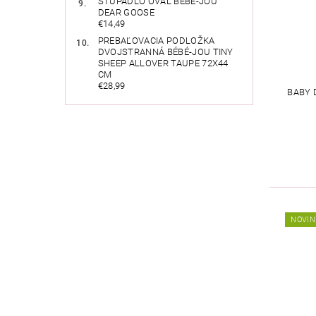
STÚPADLO OVÁL BÉBÉ-JOU
DEAR GOOSE
€14,49
PREBAĽOVACIA PODLOŽKA
DVOJSTRANNÁ BÉBÉ-JOU TINY
SHEEP ALLOVER TAUPE 72X44
CM
€28,99
BABY 
NOVIN