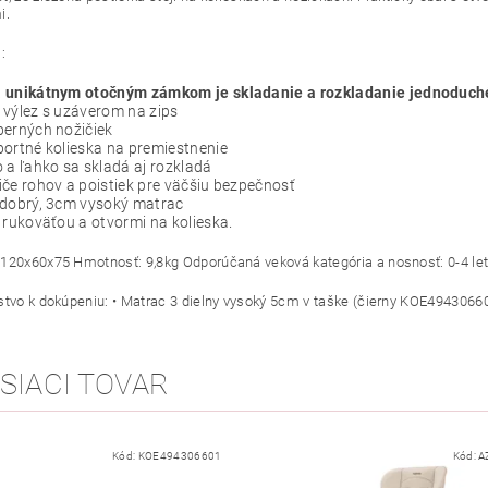
i.
:
 unikátnym otočným zámkom je skladanie a rozkladanie jednoduch
výlez s uzáverom na zips
perných nožičiek
ortné kolieska na premiestnenie
 a ľahko sa skladá aj rozkladá
če rohov a poistiek pre väčšiu bezpečnosť
 dobrý, 3cm vysoký matrac
 rukoväťou a otvormi na kolieska.
120x60x75 Hmotnosť: 9,8kg Odporúčaná veková kategória a nosnosť: 0-4 le
stvo k dokúpeniu: • Matrac 3 dielny vysoký 5cm v taške (čierny KOE4943066
SIACI TOVAR
Kód:
KOE494306601
Kód:
A