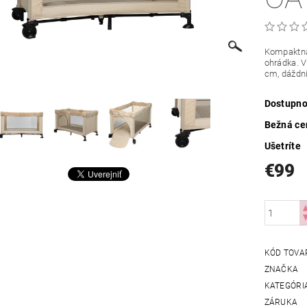
Kompaktná 
ohrádka. 
cm, dáždni
Dostupno
Bežná ce
Ušetríte
€99
KÓD TOVA
ZNAČKA
KATEGÓRI
ZÁRUKA