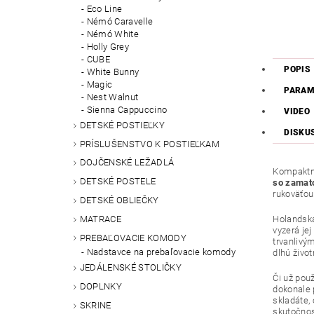
Eco Line
Némó Caravelle
Némó White
Holly Grey
CUBE
POPIS
White Bunny
Magic
PARAM
Nest Walnut
Sienna Cappuccino
VIDEO
DETSKÉ POSTIEĽKY
DISKU
PRÍSLUŠENSTVO K POSTIEĽKAM
DOJČENSKÉ LEŽADLÁ
Kompaktná
DETSKÉ POSTELE
so zamat
rukoväťou
DETSKÉ OBLIEČKY
MATRACE
Holandská
vyzerá je
PREBAĽOVACIE KOMODY
trvanlivý
Nadstavce na prebaľovacie komody
dlhú život
JEDÁLENSKÉ STOLIČKY
Či už pou
DOPLNKY
dokonale 
skladáte,
SKRINE
skutočnosť