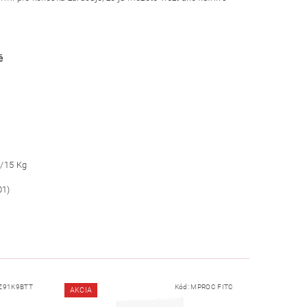
é
t/15 Kg
01)
Z91K9BTT
Kód:
MPROC FITC
AKCIA