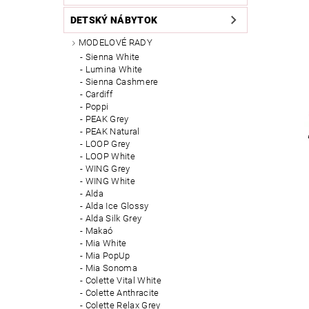
DETSKÝ NÁBYTOK
MODELOVÉ RADY
Sienna White
Lumina White
Sienna Cashmere
Cardiff
Poppi
PEAK Grey
PEAK Natural
LOOP Grey
LOOP White
WING Grey
WING White
Alda
Alda Ice Glossy
Alda Silk Grey
Makaó
Mia White
Mia PopUp
Mia Sonoma
Colette Vital White
Colette Anthracite
Colette Relax Grey