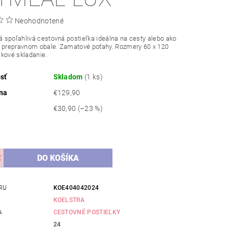
Neohodnotené
spoľahlivá cestovná postieľka ideálna na cesty alebo ako
V prepravnom obale. Zamatové poťahy. Rozmery 60 x 120
kové skladanie.
sť
Skladom
(1 ks)
na
€129,90
€30,90
(–23 %)
RU
KOE404042024
KOELSTRA
A
CESTOVNÉ POSTIEĽKY
24