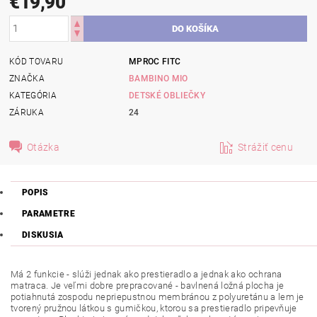
€19,90
KÓD TOVARU
MPROC FITC
ZNAČKA
BAMBINO MIO
KATEGÓRIA
DETSKÉ OBLIEČKY
ZÁRUKA
24
Otázka
Strážiť cenu
POPIS
PARAMETRE
DISKUSIA
Má 2 funkcie - slúži jednak ako prestieradlo a jednak ako ochrana
matraca. Je veľmi dobre prepracované - bavlnená ložná plocha je
potiahnutá zospodu nepriepustnou membránou z polyuretánu a lem je
tvorený pružnou látkou s gumičkou, ktorou sa prestieradlo pripevňuje