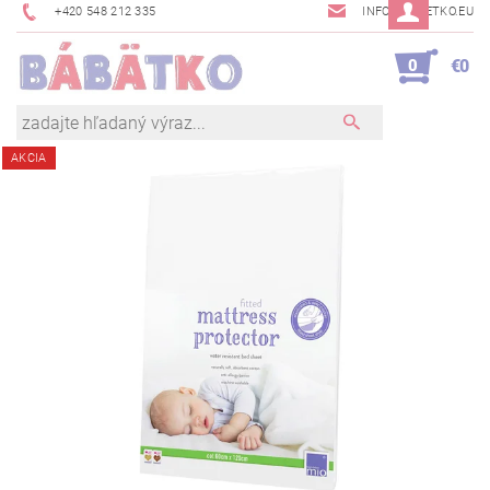
+420 548 212 335
INFO@BABETKO.EU
0
€0
AKCIA