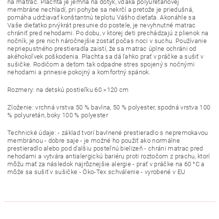
na matrac. Plachta je jemná na dotyk, vďaka polyuretánovej
membráne nechladí, pri pohybe sa nekrčí a pretože je priedušná,
pomáha udržiavať konštantnú teplotu Vášho dieťaťa. Akonáhle sa
Vaše dieťatko prvýkrát presunie do postele, je nevyhnutné matrac
chrániť pred nehodami. Po dobu, v ktorej deti prechádzajú z plienok na
nočník, je pre nich náročnejšie zostať počas noci v suchu. Používanie
nepriepustného prestieradla zaistí, že sa matrac úplne ochráni od
akéhokoľvek poškodenia. Plachta sa dá ľahko prať v práčke a sušiť v
sušičke. Rodičom a deťom tak odpadne stres spojený s nočnými
nehodami a prinesie pokojný a komfortný spánok.
Rozmery: na detskú postieľku 60 ×120 cm
Zloženie: vrchná vrstva 50 % bavlna, 50 % polyester, spodná vrstva 100
% polyuretán, boky 100 % polyester
Technické údaje: - základ tvorí bavlnené prestieradlo s nepremokavou
membránou - dobre saje - je možné ho použiť ako normálne
prestieradlo alebo pod ďalšiu posteľnú bielizeň - chráni matrac pred
nehodami a vytvára antialergickú bariéru proti roztočom z prachu, ktorí
môžu mať za následok najrôznejšie alergie - prať v práčke na 60 °C a
môže sa sušiť v sušičke - Öko-Tex schválenie - vyrobené v EU