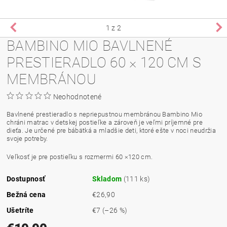
1
z 2
BAMBINO MIO BAVLNENÉ
PRESTIERADLO 60 × 120 CM S
MEMBRÁNOU
Neohodnotené
Bavlnené prestieradlo s nepriepustnou membránou Bambino Mio
chráni matrac v detskej postieľke a zároveň je veľmi príjemné pre
dieťa. Je určené pre bábätká a mladšie deti, ktoré ešte v noci neudržia
svoje potreby.
Veľkosť je pre postieľku s rozmermi 60 ×120 cm.
Dostupnosť
Skladom
(111 ks)
Bežná cena
€26,90
Ušetríte
€7
(–26 %)