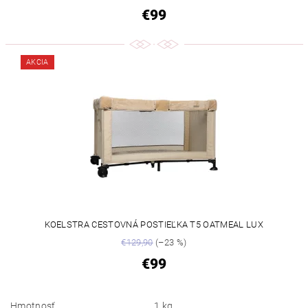
€99
AKCIA
KOELSTRA CESTOVNÁ POSTIEĽKA T5 OATMEAL LUX
€129,90
(–23 %)
€99
Hmotnosť
1 kg