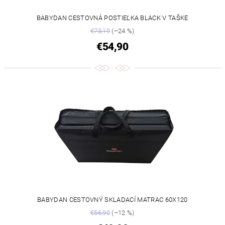
BABYDAN CESTOVNÁ POSTIEĽKA BLACK V TAŠKE
€73,19
(–24 %)
€54,90
BABYDAN CESTOVNÝ SKLADACÍ MATRAC 60X120
€56,90
(–12 %)