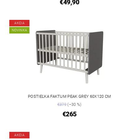
€49,90
AKCIA
NOVINKA
POSTIEĽKA FAKTUM PEAK GREY 60X120 CM
€379
(–30 %)
€265
AKCIA