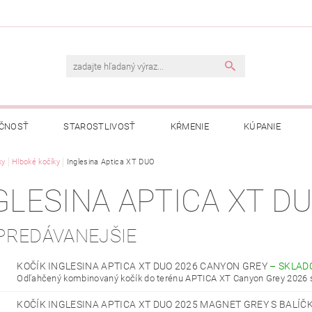
ČNOSŤ
STAROSTLIVOSŤ
KŔMENIE
KÚPANIE
A
ky
Hlboké kočíky
OBCHODNÉ PODMIENKY
Inglesina Aptica XT DUO
OCHRANA OSOBNÝCH ÚDAJOV
GLESINA APTICA XT D
NÁVKA
PREDÁVANEJŠIE
KOČÍK INGLESINA APTICA XT DUO 2026 CANYON GREY
–
SKLAD
Odľahčený kombinovaný kočík do terénu APTICA XT Canyon Grey 2026 s
KOČÍK INGLESINA APTICA XT DUO 2025 MAGNET GREY S BALÍ