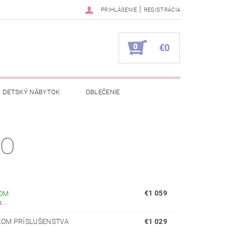
|
PRIHLÁSENIE
REGISTRÁCIA
0
€0
DETSKÝ NÁBYTOK
OBLEČENIE
NAPÍŠTE NÁM
KONTAKTY
UO
€1 059
OM
...
ČKOM PRÍSLUŠENSTVA
€1 029