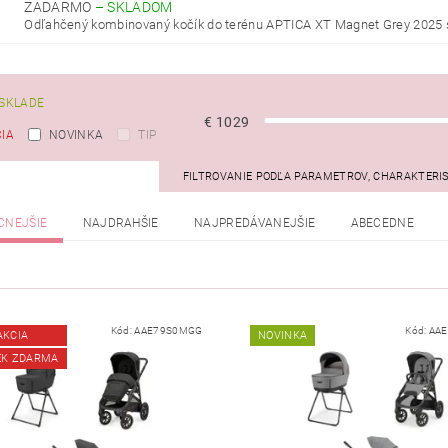
ZADARMO
–
SKLADOM
Odľahčený kombinovaný kočík do terénu APTICA XT Magnet Grey 2025 s
SKLADE
€
1029
IA
NOVINKA
TIP
FILTROVANIE PODĽA PARAMETROV, CHARAKTERI
CNEJŠIE
NAJDRAHŠIE
NAJPREDÁVANEJŠIE
ABECEDNE
Kód:
AAE79S0MGG
Kód:
AA
AKCIA
NOVINKA
EK ZDARMA