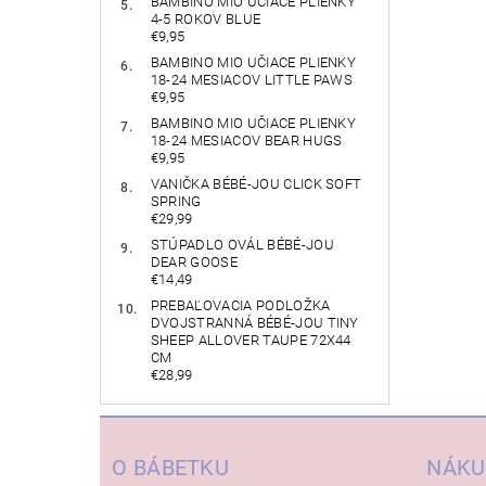
BAMBINO MIO UČIACE PLIENKY
4-5 ROKOV BLUE
€9,95
BAMBINO MIO UČIACE PLIENKY
18-24 MESIACOV LITTLE PAWS
€9,95
BAMBINO MIO UČIACE PLIENKY
18-24 MESIACOV BEAR HUGS
€9,95
VANIČKA BÉBÉ-JOU CLICK SOFT
SPRING
€29,99
STÚPADLO OVÁL BÉBÉ-JOU
DEAR GOOSE
€14,49
PREBAĽOVACIA PODLOŽKA
DVOJSTRANNÁ BÉBÉ-JOU TINY
SHEEP ALLOVER TAUPE 72X44
CM
€28,99
O BÁBETKU
NÁKU