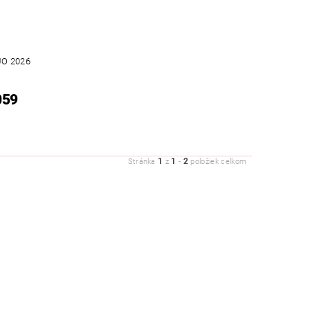
UO 2026
059
1
1
2
Stránka
z
-
položiek celkom