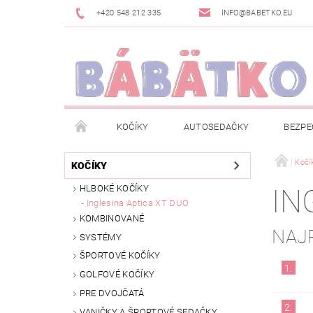
+420 548 212 335
INFO@BABETKO.EU
KOČÍKY
AUTOSEDAČKY
BEZPE
DOGSPACE
ZNAČKY
POSLEDNÁ ŠANC
Kočí
KOČÍKY
HLBOKÉ KOČÍKY
IN
NOVINKY
NEWSLETTERY
MOJA OBJED
Inglesina Aptica XT DUO
KOMBINOVANÉ
NAJ
SYSTÉMY
ŠPORTOVÉ KOČÍKY
1.
GOLFOVÉ KOČÍKY
PRE DVOJČATÁ
2.
VANIČKY A ŠPORTOVÉ SEDAČKY