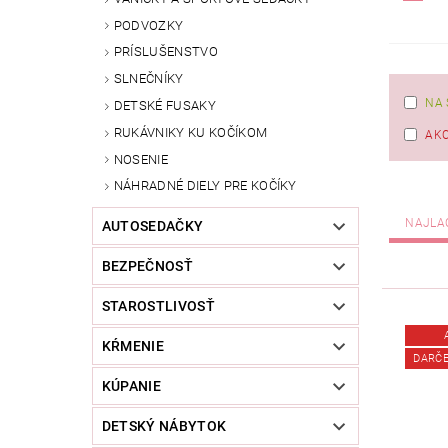
PODVOZKY
PRÍSLUŠENSTVO
SLNEČNÍKY
NA 
DETSKÉ FUSAKY
RUKÁVNIKY KU KOČÍKOM
AKC
NOSENIE
NÁHRADNÉ DIELY PRE KOČÍKY
NAJLA
AUTOSEDAČKY
BEZPEČNOSŤ
STAROSTLIVOSŤ
KŔMENIE
DARČ
KÚPANIE
DETSKÝ NÁBYTOK