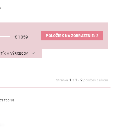
...
POLOŽIEK NA ZOBRAZENIE:
2
€
1059
STÍK A VÝROBCOV
1
1
2
Stránka
z
-
položiek celkom
E79T0CNG