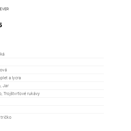
BEVER
5
čká
žová
plet a lycra
, Jar
, Trojštvrťové rukávy
tričko