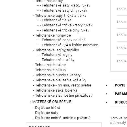
Tehotenské šaty
- Tehotenské šaty krátky rukáv
17.7714
- Tehotenské šaty dlhý rukáv
Tehotenské topy, tričká a tielka
- Tehotenské tielka
17.7714
- Tehotenské tričká krátky rukáv
- Tehotenské tričká dlhý rukáv
Tehotenské nohavice
17.7714
- Tehotenské nohavice dlhé
- Tehotenské 3/4 a krátke nohavice
17.7714
Tehotenské legíny, tepláky
- Tehotenské legíny
- Tehotenské tepláky
17.7714
Tehotenské sukne
Tehotenské blúzky
Tehotenské bundy a kabáty
Tehotenská bielizeň a košieľky
Tehotenské - mikina, vesty, svetre
POPIS
Tehotenské saká, bolerká
PARAM
Tehotenské slávnostné príležitosti
MATERSKÉ OBLEČENIE
DISKU
Dojčiace tričká
Dojčiace šaty
Dojčiace nočné košele a pyžamá
Toto veľmi
stiahnutý 