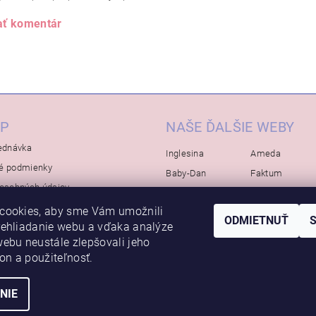
ať komentár
P
NAŠE ĎALŠIE WEBY
ednávka
Inglesina
Ameda
é podmienky
Baby-Dan
Faktum
osobných údajov
Rialto
Koelstra
cookies, aby sme Vám umožnili
Bébé-Jou
Bambino-Mio
ODMIETNUŤ
rehliadanie webu a vďaka analýze
Avova
ebu neustále zlepšovali jeho
kon a použiteľnosť.
NIE