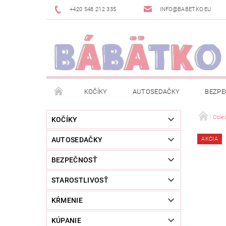
+420 548 212 335
INFO@BABETKO.EU
KOČÍKY
AUTOSEDAČKY
BEZPE
DOGSPACE
ZNAČKY
POSLEDNÁ ŠANC
Oble
KOČÍKY
AUTOSEDAČKY
AKCIA
NOVINKY
NEWSLETTERY
MOJA OBJED
BEZPEČNOSŤ
STAROSTLIVOSŤ
KŔMENIE
KÚPANIE