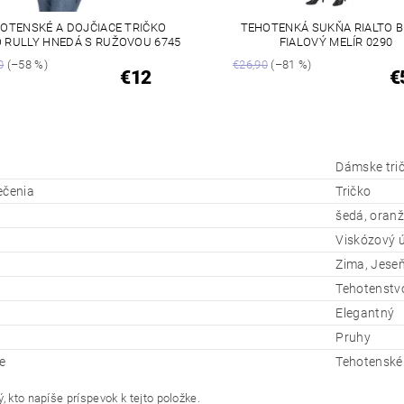
OTENSKÉ A DOJČIACE TRIČKO
TEHOTENKÁ SUKŇA RIALTO 
O RULLY HNEDÁ S RUŽOVOU 6745
FIALOVÝ MELÍR 0290
0
(–58 %)
€26,90
(–81 %)
€12
€
Dámske tri
ečenia
Tričko
šedá, oran
Viskózový ú
Zima, Jeseň
Tehotenstvo
Elegantný
Pruhy
e
Tehotenské 
, kto napíše príspevok k tejto položke.