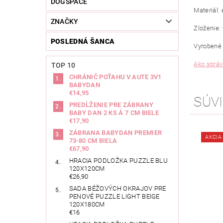
DOGSPACE
Materiál: 
ZNAČKY
Zloženie:
POSLEDNÁ ŠANCA
Vyrobené 
Ako správ
TOP 10
CHRÁNIČ POŤAHU V AUTE 3V1
BABYDAN
€14,95
SÚVI
PREDĹŽENIE PRE ZÁBRANY
BABY DAN 2 KS Á 7 CM BIELE
€17,90
ZÁBRANA BABYDAN PREMIER
AKCIA
73-80 CM BIELA
€67,90
HRACIA PODLOŽKA PUZZLE BLU
120X120CM
€26,90
SADA BÉŽOVÝCH OKRAJOV PRE
PENOVÉ PUZZLE LIGHT BEIGE
120X180CM
€16