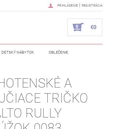
|
PRIHLÁSENIE
REGISTRÁCIA
0
€0
DETSKÝ NÁBYTOK
OBLEČENIE
NAPÍŠTE NÁM
KONTAKTY
HOTENSKÉ A
JČIACE TRIČKO
ALTO RULLY
ÚŽOK 0083