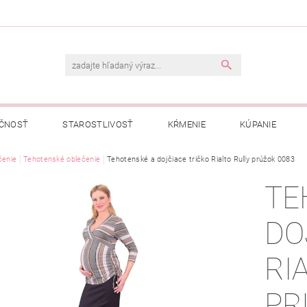
ČNOSŤ
STAROSTLIVOSŤ
KŔMENIE
KÚPANIE
A
čenie
Tehotenské oblečenie
OBCHODNÉ PODMIENKY
Tehotenské a dojčiace tričko Rialto Rully prúžok 0083
OCHRANA OSOBNÝCH ÚDAJOV
TE
NÁVKA
DO
RI
PR