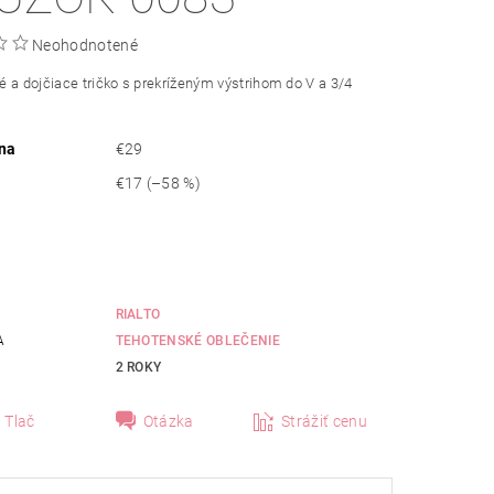
Neohodnotené
 a dojčiace tričko s prekríženým výstrihom do V a 3/4
na
€29
€17
(–58 %)
RIALTO
A
TEHOTENSKÉ OBLEČENIE
2 ROKY
Tlač
Otázka
Strážiť cenu