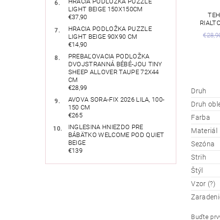
HRACIA PODLOŽKA PUZZLE
LIGHT BEIGE 150X150CM
TEH
€37,90
RIALT
HRACIA PODLOŽKA PUZZLE
€28,9
LIGHT BEIGE 90X90 CM
€14,90
PREBAĽOVACIA PODLOŽKA
DVOJSTRANNÁ BÉBÉ-JOU TINY
SHEEP ALLOVER TAUPE 72X44
CM
€28,99
Druh
AVOVA SORA-FIX 2026 LILA, 100-
Druh obl
150 CM
€265
Farba
INGLESINA HNIEZDO PRE
Materiál
BÁBÄTKO WELCOME POD QUIET
BEIGE
Sezóna
€139
Strih
Štýl
Vzor (?)
Zaradeni
Buďte prvý