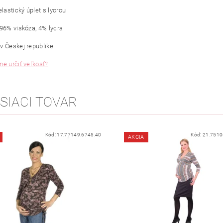
elastický úplet s lycrou
 96% viskóza, 4% lycra
v Českej republike.
ne určiť veľkosť?
SIACI TOVAR
Kód:
17.77149.6745.40
Kód:
21.7510
AKCIA