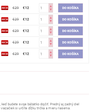
€29
€12
€29
€12
€29
€12
€29
€12
€29
€12
, keď budete svoje bábätko dojčiť. Predný aj zadný diel
viazačiek si určíte dĺžku trička a mieru riasenia.