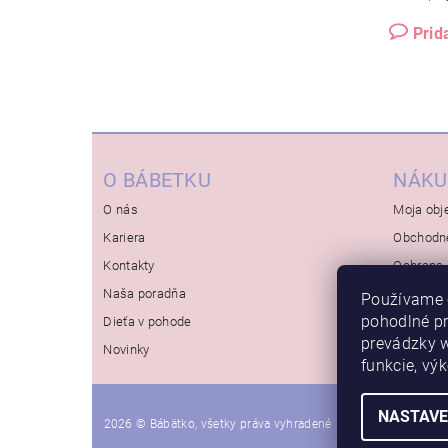
Prid
O BÁBETKU
NÁKU
O nás
Moja obj
Kariera
Obchodn
Kontakty
Ochrana 
Naša poradňa
Používame 
pohodlné p
Dieťa v pohode
prevádzky w
Novinky
funkcie, vý
NASTAVE
2026 © Bábätko, všetky práva vyhradené