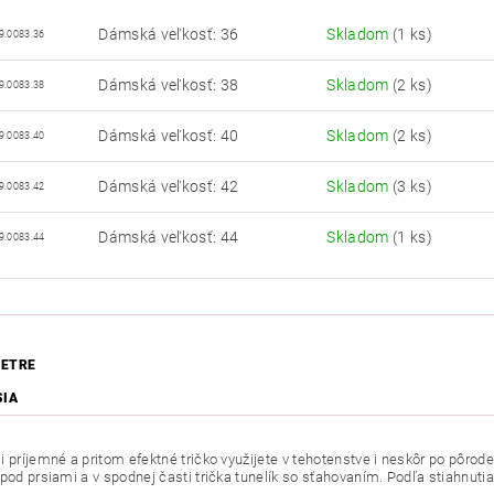
Dámská veľkosť: 36
Skladom
(1 ks)
9.0083.36
Dámská veľkosť: 38
Skladom
(2 ks)
9.0083.38
Dámská veľkosť: 40
Skladom
(2 ks)
9.0083.40
Dámská veľkosť: 42
Skladom
(3 ks)
9.0083.42
Dámská veľkosť: 44
Skladom
(1 ks)
9.0083.44
ETRE
SIA
 príjemné a pritom efektné tričko využijete v tehotenstve i neskôr po pôrode
pod prsiami a v spodnej časti trička tunelík so sťahovaním. Podľa stiahnutia 