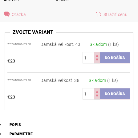
Otázka
Strážiť cenu
ZVOĽTE VARIANT
Dámská velikost: 40
Skladom
(1 ks)
27.76108.0443.40
€23
Dámská veľkosť: 38
Skladom
(1 ks)
27.76108.0443.38
€23
POPIS
PARAMETRE