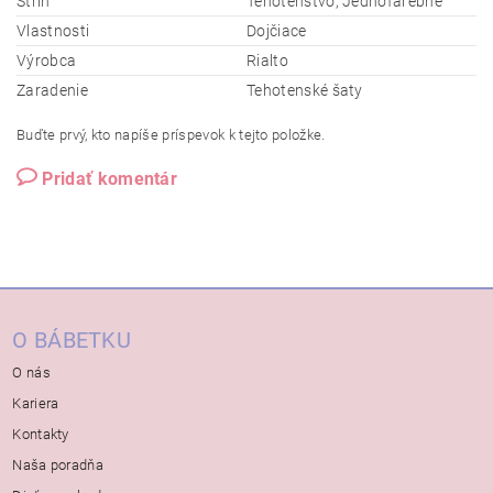
Strih
Tehotenstvo, Jednofarebné
Vlastnosti
Dojčiace
Výrobca
Rialto
Zaradenie
Tehotenské šaty
Buďte prvý, kto napíše príspevok k tejto položke.
Pridať komentár
O BÁBETKU
O nás
Kariera
Kontakty
Naša poradňa