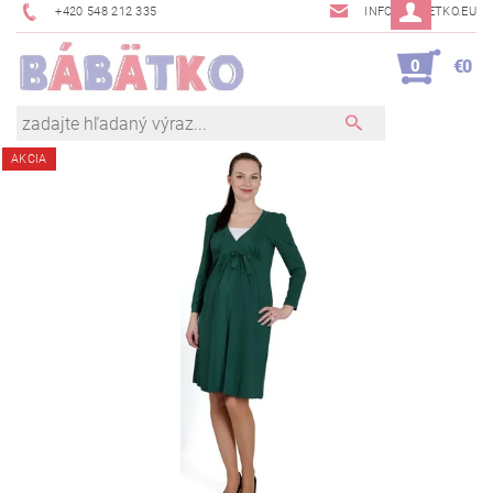
+420 548 212 335
INFO@BABETKO.EU
0
€0
AKCIA