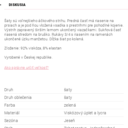
DISKUSIA
Šaty sú
voľnejšieho áčkového strihu. Predná časť má riasenie na
prsiach a je pod ňou vložená vsadka s prestrihmi pre pohodlné kojenie.
Výstrih zapravený širším lemom ukončený viazačkami. Sukňová časť
riasená stredom na bruško. Rukávy 3/4 s riasením na ramenách
ukončené úzku manžetou. Dĺžka šiat po kolená.
Zloženie: 92% viskóza, 8% elastan
Vyrobené v Českej republike.
Ako správne určiť veľkosť?
Druh
šaty
Druh oblečenia
šaty
Farba
zelená
Materiál
Viskózový úplet a lycra
Sezóna
Jeseň