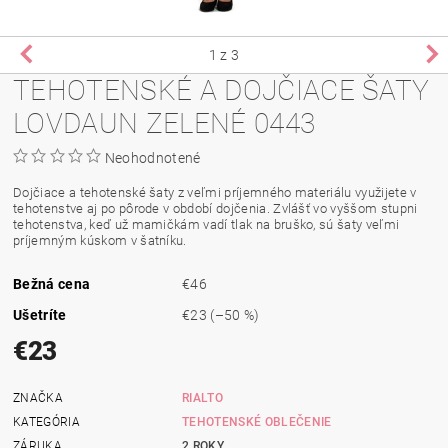
1
z 3
TEHOTENSKÉ A DOJČIACE ŠATY
LOVDAUN ZELENÉ 0443
Neohodnotené
Dojčiace
a tehotenské šaty z veľmi príjemného materiálu využijete v
tehotenstve aj po pôrode v období dojčenia. Zvlášť vo vyššom stupni
tehotenstva, keď už mamičkám vadí tlak na bruško, sú šaty veľmi
príjemným kúskom v šatníku.
Bežná cena
€46
Ušetríte
€23
(–50 %)
€23
ZNAČKA
RIALTO
KATEGÓRIA
TEHOTENSKÉ OBLEČENIE
ZÁRUKA
2 ROKY