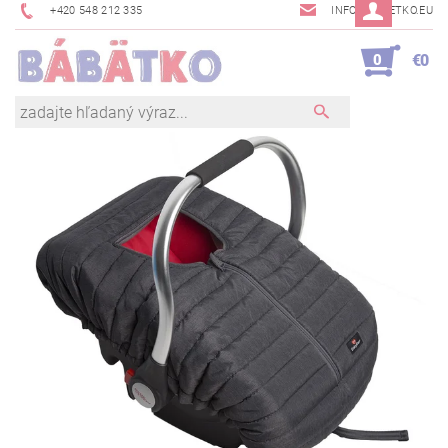
+420 548 212 335
INFO@BABETKO.EU
0
€0