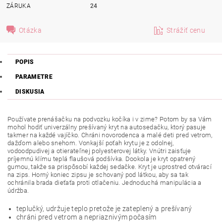
ZÁRUKA
24
Otázka
Strážiť cenu
POPIS
PARAMETRE
DISKUSIA
Používate prenášačku na podvozku kočíka i v zime? Potom by sa Vám
mohol hodiť univerzálny prešívaný kryt na autosedačku, ktorý pasuje
takmer na každé vajíčko. Chráni novorodenca a malé deti pred vetrom,
dažďom alebo snehom. Vonkajší poťah krytu je z odolnej,
vodoodpudivej a otierateľnej polyesterovej látky. Vnútri zaisťuje
príjemnú klímu teplá flaušová podšívka. Dookola je kryt opatrený
gumou, takže sa prispôsobí každej sedačke. Kryt je uprostred otvárací
na zips. Horný koniec zipsu je schovaný pod látkou, aby sa tak
ochránila brada dieťaťa proti otlačeniu. Jednoduchá manipulácia a
údržba.
teplučký, udržuje teplo pretože je zateplený a prešívaný
chráni pred vetrom a nepriaznivým počasím