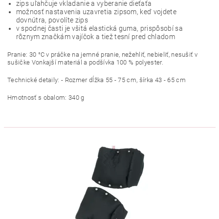
zips uľahčuje vkladanie a vyberanie dieťaťa
možnosť nastavenia uzavretia zipsom, keď vojdete
dovnútra, povolíte zips
v spodnej časti je všitá elastická guma, prispôsobí sa
rôznym značkám vajíčok a tiež tesní pred chladom
Pranie: 30 °C v práčke na jemné pranie, nežehliť, nebieliť, nesušiť v
sušičke Vonkajší materiál a podšívka 100 % polyester.
Technické detaily: - Rozmer dĺžka 55 - 75 cm, šírka 43 - 65 cm
Hmotnosť s obalom: 340 g