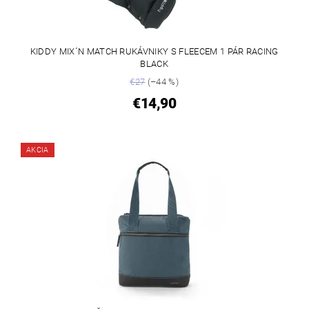
KIDDY MIX´N MATCH RUKÁVNIKY S FLEECEM 1 PÁR RACING
BLACK
€27
(–44 %)
€14,90
AKCIA