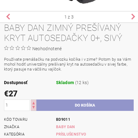
1
z 3
BABY DAN ZIMNÝ PREŠÍVANÝ
KRYT AUTOSEDAČKY 0+, SIVÝ
Neohodnotené
Používate prenášačku na podvozku kočíka i v zime? Potom by sa Vám
mohol hodiť univerzálny prešívaný kryt na autosedačku v sivej farbe,
ktorý pasuje na väčšinu vajíčok.
Dostupnosť
Skladom
(12 ks)
€27
KÓD TOVARU
BD9011
ZNAČKA
BABY DAN
KATEGÓRIA
PRÍSLUŠENSTVO