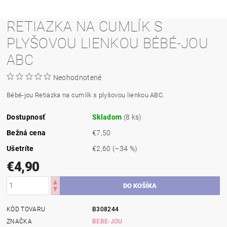
RETIAZKA NA CUMLÍK S
PLYŠOVOU LIENKOU BÉBÉ-JOU
ABC
Neohodnotené
Bébé-jou Retiazka na cumlík s plyšovou lienkou ABC.
Dostupnosť
Skladom
(8 ks)
Bežná cena
€7,50
Ušetríte
€2,60
(–34 %)
€4,90
KÓD TOVARU
B308244
ZNAČKA
BEBE-JOU