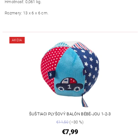
Hmotnosť: 0,061 kg.
Rozmery: 13 x 6 x 6 cm.
AKCIA
ŠUŠTIACI PLYŠOVÝ BALÓN BÉBÉ-JOU 1-2-3
€11,50
(–30 %)
€7,99