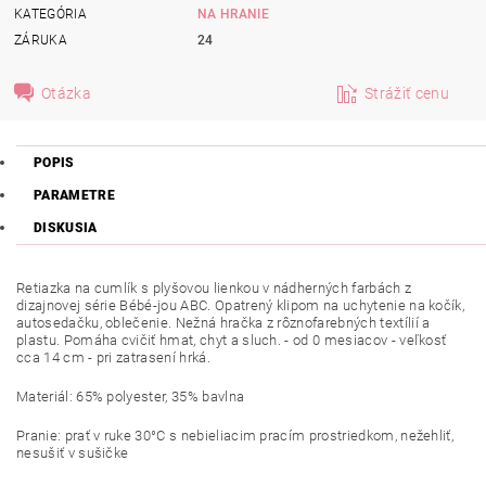
KATEGÓRIA
NA HRANIE
ZÁRUKA
24
Otázka
Strážiť cenu
POPIS
PARAMETRE
DISKUSIA
Retiazka na cumlík s plyšovou lienkou v nádherných farbách z
dizajnovej série Bébé-jou ABC. Opatrený klipom na uchytenie na kočík,
autosedačku, oblečenie. Nežná hračka z rôznofarebných textílií a
plastu. Pomáha cvičiť hmat, chyt a sluch. - od 0 mesiacov - veľkosť
cca 14 cm - pri zatrasení hrká.
Materiál: 65% polyester, 35% bavlna
Pranie: prať v ruke 30°C s nebieliacim pracím prostriedkom, nežehliť,
nesušiť v sušičke