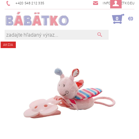
+420 548 212 335
INFO@BABETKO.EU
0
€0
AKCIA