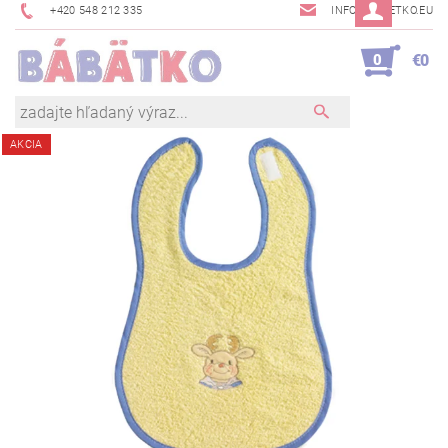
+420 548 212 335
INFO@BABETKO.EU
0
€0
AKCIA