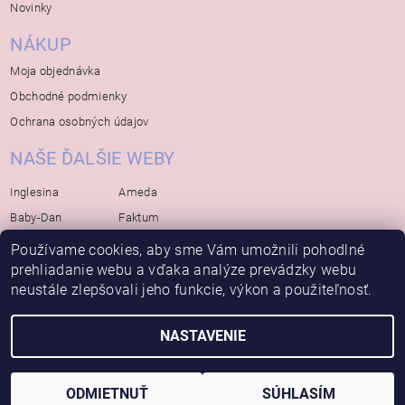
Novinky
NÁKUP
Moja objednávka
Obchodné podmienky
Ochrana osobných údajov
NAŠE ĎALŠIE WEBY
Inglesina
Ameda
Baby-Dan
Faktum
Rialto
Koelstra
Používame cookies, aby sme Vám umožnili pohodlné
Bébé-Jou
prehliadanie webu a vďaka analýze prevádzky webu
Bambino-Mio
neustále zlepšovali jeho funkcie, výkon a použiteľnosť.
Avova
NASTAVENIE
2026 © Bábätko, všetky práva vyhradené
Vytvoril Shoptet
ODMIETNUŤ
SÚHLASÍM