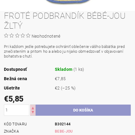
FROTÉ PODBRANDÍK BÉBÉ-JOU
ŽLTÝ
Neohodnotené
Pri každom jedle potrebujete ochrániť oblečenie vášho bábätka pred
znečistením a pritom ho a alebo ju nijako obmedzovať v objavovaní
bohatstva chutí.
Dostupnosť
Skladom
(1 ks)
Bežná cena
€7,85
Ušetríte
€2
(–25 %)
€5,85
KÓD TOVARU
B302144
ZNAČKA
BEBE-JOU