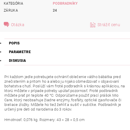
KATEGÓRIA
PODBRADNÍKY
ZÁRUKA
24
Otázka
Strážiť cenu
POPIS
PARAMETRE
DISKUSIA
Pri každom jedle potrebujete ochrániť oblečenie vášho bábätka pred
znečistením a pritom ho a alebo ju nijako obmedzovať v objavovaní
bohatstva chutí. Poslúží vám froté podbradník s krásnou aplikáciou, na
ktorú môžete v prípade potreby upútať pozornosť. Froté podbradník
môžete prať pri teplote 40 °C. Odporúčame použiť prací prášok Mio
Care, ktorý neobsahuje žiadne enzýmy, fosfáty, optické zjasňovače či
bieliace zložky. Môžete ho tiež žehliť a sušiť v sušičke. Podbradník je
určený pre deti od narodenia do 3 rokov.
Hmotnosť: 0,076 kg. Rozmery: 43 × 28 × 0,5 cm