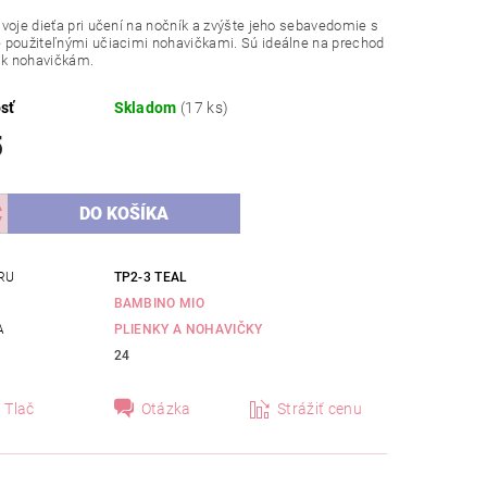
voje dieťa pri učení na nočník a zvýšte jeho sebavedomie s
 použiteľnými učiacimi nohavičkami. Sú ideálne na prechod
 k nohavičkám.
sť
Skladom
(17 ks)
5
RU
TP2-3 TEAL
BAMBINO MIO
A
PLIENKY A NOHAVIČKY
24
Tlač
Otázka
Strážiť cenu