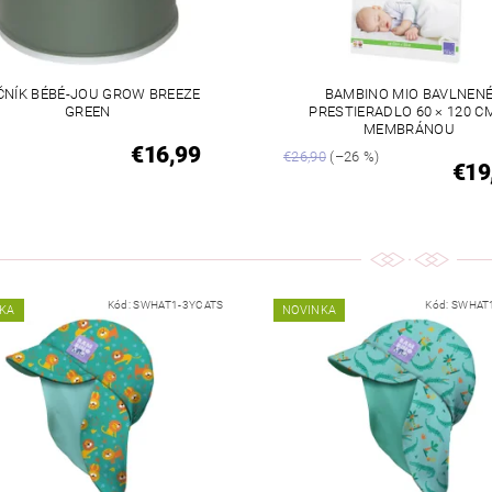
NÍK BÉBÉ-JOU GROW BREEZE
BAMBINO MIO BAVLNEN
GREEN
PRESTIERADLO 60 × 120 C
MEMBRÁNOU
€16,99
€26,90
(–26 %)
€19
Kód:
SWHAT1-3YCATS
Kód:
SWHAT
KA
NOVINKA