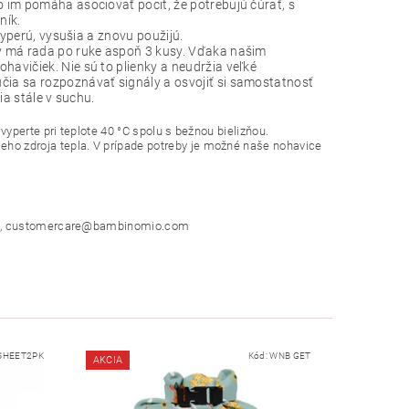
 im pomáha asociovať pocit, že potrebujú čúrať, s
ník.
vyperú, vysušia a znovu použijú.
v má rada po ruke aspoň 3 kusy. Vďaka našim
avičiek. Nie sú to plienky a neudržia veľké
ia sa rozpoznávať signály a osvojiť si samostatnosť
ia stále v suchu.
yperte pri teplote 40 °C spolu s bežnou bielizňou.
o zdroja tepla. V prípade potreby je možné naše nohavice
tvo, customercare@bambinomio.com
SHEET2PK
Kód:
WNB GET
AKCIA