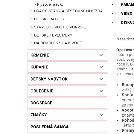
Plyšové hračky
PARAM
HRACIE STANY A CESTOVNÉ HNIEZDA
VIDEO
DETSKÉ BATOHY
DISKU
STAROSTLIVOSŤ O POPRSIE
DETSKÉ TEPLOMERY
Naše dote
NA DOVOLENKU A K VODE
Opakovan
deťom pom
KŔMENIE
absorpčný
nočník. D
KÚPANIE
stiahnu,
s
vzduchu al
DETSKÝ NÁBYTOK
Buduj
veľký 
OBLEČENIE
Spoľa
na noč
DOGSPACE
zachyt
Vodot
ZNAČKY
znamen
Pohodl
Tieto 
POSLEDNÁ ŠANCA
Premy