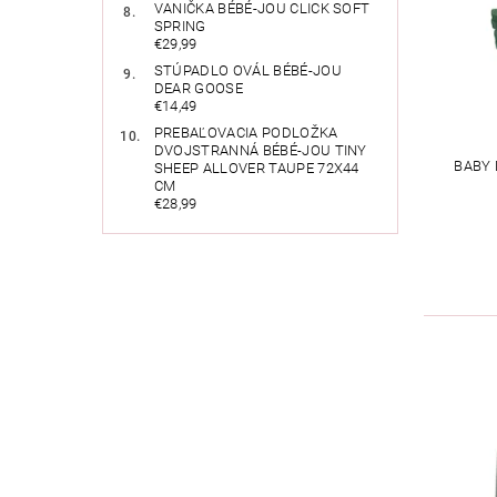
VANIČKA BÉBÉ-JOU CLICK SOFT
SPRING
€29,99
STÚPADLO OVÁL BÉBÉ-JOU
DEAR GOOSE
€14,49
PREBAĽOVACIA PODLOŽKA
DVOJSTRANNÁ BÉBÉ-JOU TINY
BABY 
SHEEP ALLOVER TAUPE 72X44
CM
€28,99