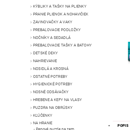
KÝBLIKY A TAŠKY NA PLIENKY
PRANIE PLIENOK A NOHAVIČIEK
ZAVINOVAČKY A VAKY
PREBAĽOVACIE PODLOŽKY
NOČNÍKY A SEDADLÁ
PREBAĽOVACIE TAŠKY A BATOHY
DETSKÉ DEKY
NAHRIEVANIE
NOSIDLÁ A KROSNÁ
OSTATNÉ POTREBY
HYGIENICKÉ POTREBY
NOSNÉ ODSÁVAČKY
HREBENE A KEFY NA VLASY
PUZDRA NA OBRÚSKY
KĽÚČENKY
NA HRANIE
POPIS
Penové puzzle na zem