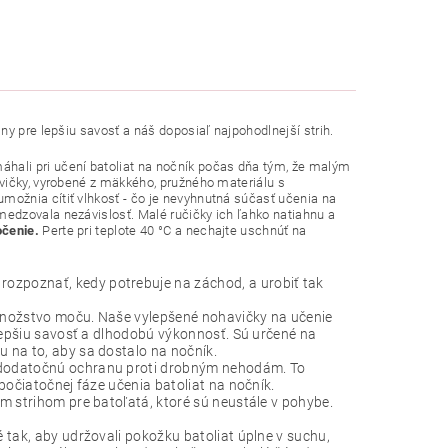
y pre lepšiu savosť a náš doposiaľ najpohodlnejší strih.
áhali pri učení batoliat na nočník počas dňa tým, že malým
vičky, vyrobené z mäkkého, pružného materiálu s
ožnia cítiť vlhkosť - čo je nevyhnutná súčasť učenia na
edzovala nezávislosť. Malé ručičky ich ľahko natiahnu a
očenie.
Perte pri teplote 40 °C a nechajte uschnúť na
ozpoznať, kedy potrebuje na záchod, a urobiť tak
množstvo moču. Naše vylepšené nohavičky na učenie
 lepšiu savosť a dlhodobú výkonnosť. Sú určené na
 na to, aby sa dostalo na nočník.
dodatočnú ochranu proti drobným nehodám. To
počiatočnej fáze učenia batoliat na nočník.
m strihom pre batoľatá, ktoré sú neustále v pohybe.
 tak, aby udržovali pokožku batoliat úplne v suchu,