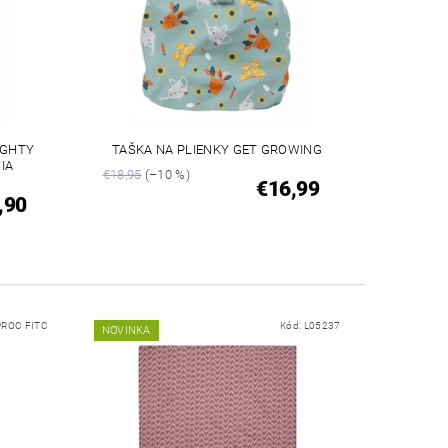
IGHTY
TAŠKA NA PLIENKY GET GROWING
NIA
€18,95
(–10 %)
€16,99
,90
ROC FITC
Kód:
L05237
NOVINKA