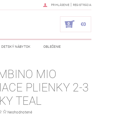
|
PRIHLÁSENIE
REGISTRÁCIA
0
€0
DETSKÝ NÁBYTOK
OBLEČENIE
NAPÍŠTE NÁM
KONTAKTY
MBINO MIO
IACE PLIENKY 2-3
KY TEAL
Neohodnotené