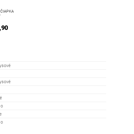
 ČIAPKA
Y
,90
kysové
kysové
é
io
e
io