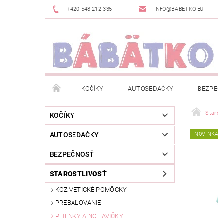
+420 548 212 335
INFO@BABETKO.EU
KOČÍKY
AUTOSEDAČKY
BEZPE
DOGSPACE
ZNAČKY
POSLEDNÁ ŠANC
Staro
KOČÍKY
AUTOSEDAČKY
NOVINK
NOVINKY
NEWSLETTERY
MOJA OBJED
BEZPEČNOSŤ
STAROSTLIVOSŤ
KOZMETICKÉ POMÔCKY
PREBAĽOVANIE
PLIENKY A NOHAVIČKY