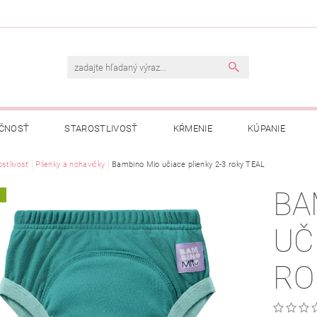
ČNOSŤ
STAROSTLIVOSŤ
KŔMENIE
KÚPANIE
A
stlivosť
Plienky a nohavičky
OBCHODNÉ PODMIENKY
Bambino Mio učiace plienky 2-3 roky TEAL
OCHRANA OSOBNÝCH ÚDAJOV
BA
A
NÁVKA
UČ
RO