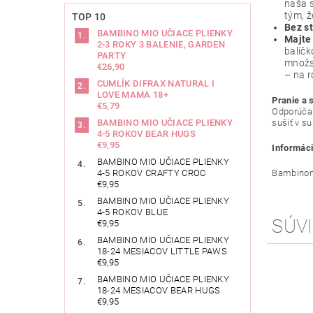
naša s
tým, ž
TOP 10
Bez st
BAMBINO MIO UČIACE PLIENKY
Majte
2-3 ROKY 3 BALENIE, GARDEN
balíčk
PARTY
množst
€26,90
– na r
CUMLÍK DIFRAX NATURAL I
LOVE MAMA 18+
Pranie a 
€5,79
Odporúčam
sušiť v su
BAMBINO MIO UČIACE PLIENKY
4-5 ROKOV BEAR HUGS
€9,95
Informáci
BAMBINO MIO UČIACE PLIENKY
Bambinom
4-5 ROKOV CRAFTY CROC
€9,95
BAMBINO MIO UČIACE PLIENKY
4-5 ROKOV BLUE
SÚVI
€9,95
BAMBINO MIO UČIACE PLIENKY
18-24 MESIACOV LITTLE PAWS
€9,95
BAMBINO MIO UČIACE PLIENKY
18-24 MESIACOV BEAR HUGS
€9,95