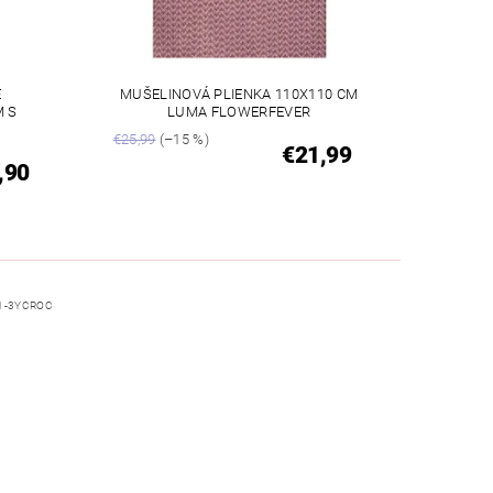
É
MUŠELINOVÁ PLIENKA 110X110 CM
M S
LUMA FLOWERFEVER
€25,99
(–15 %)
€21,99
,90
1-3YCROC