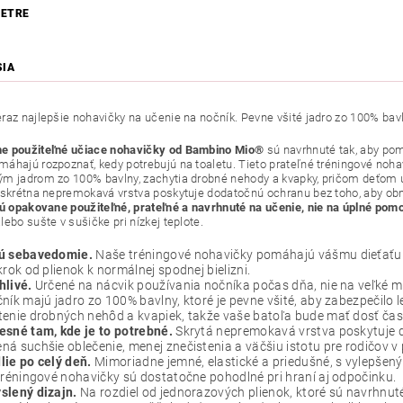
ETRE
SIA
raz najlepšie nohavičky na učenie na nočník. Pevne všité jadro zo 100% bavln
e použiteľné učiace nohavičky od Bambino Mio®
sú navrhnuté tak, aby pom
áhajú rozpoznať, kedy potrebujú na toaletu. Tieto prateľné tréningové noha
m jadrom zo 100% bavlny, zachytia drobné nehody a kvapky, pričom deťom um
iskrétna nepremokavá vrstva poskytuje dodatočnú ochranu bez toho, aby obm
ú opakovane použiteľné, prateľné a navrhnuté na učenie, nie na úplné pom
ebo sušte v sušičke pri nízkej teplote.
ú sebavedomie.
Naše tréningové nohavičky pomáhajú vášmu dieťaťu r
krok od plienok k normálnej spodnej bielizni.
hlivé.
Určené na nácvik používania nočníka počas dňa, nie na veľké 
ník majú jadro zo 100% bavlny, ktoré je pevne všité, aby zabezpečilo
enie drobných nehôd a kvapiek, takže vaše batoľa bude mať dosť času
esné tam, kde je to potrebné.
Skrytá nepremokavá vrstva poskytuje 
á suchšie oblečenie, menej znečistenia a väčšiu istotu pre rodičov v 
ie po celý deň.
Mimoriadne jemné, elastické a priedušné, s vylepšený
tréningové nohavičky sú dostatočne pohodlné pri hraní aj odpočinku.
slený dizajn.
Na rozdiel od jednorazových plienok, ktoré sú navrhnuté