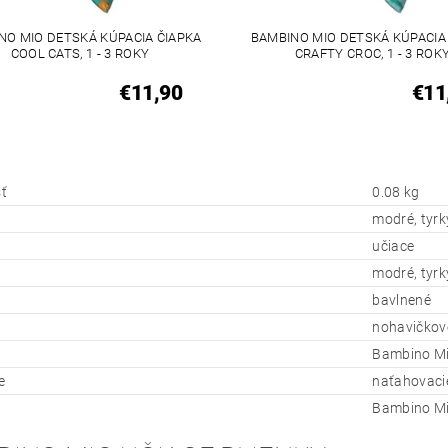
NO MIO DETSKÁ KÚPACIA ČIAPKA
BAMBINO MIO DETSKÁ KÚPACIA
COOL CATS, 1 - 3 ROKY
CRAFTY CROC, 1 - 3 ROK
€11,90
€11
ť
0.08 kg
modré, tyr
učiace
modré, tyr
bavlnené
nohavičkov
Bambino M
e
naťahovaci
Bambino M