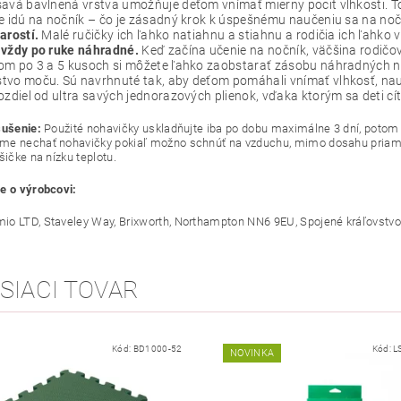
avá bavlnená vrstva umožňuje deťom vnímať mierny pocit vlhkosti. To
e idú na nočník – čo je zásadný krok k úspešnému naučeniu sa na noč
arostí.
Malé ručičky ich ľahko natiahnu a stiahnu a rodičia ich ľahko 
 vždy po ruke náhradné.
Keď začína učenie na nočník, väčšina rodičo
om po 3 a 5 kusoch si môžete ľahko zaobstarať zásobu náhradných noh
vo moču. Sú navrhnuté tak, aby deťom pomáhali vnímať vlhkosť, nauč
ozdiel od ultra savých jednorazových plienok, vďaka ktorým sa deti cít
sušenie:
Použité nohavičky uskladňujte iba po dobu maximálne 3 dní, potom v
e nechať nohavičky pokiaľ možno schnúť na vzduchu, mimo dosahu priameh
šičke na nízku teplotu.
e o výrobcovi:
io LTD, Staveley Way, Brixworth, Northampton NN6 9EU, Spojené kráľovs
SIACI TOVAR
Kód:
BD1000-52
Kód:
L
NOVINKA