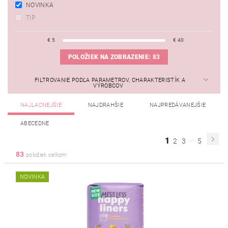
NOVINKA
TIP
€
5
€
40
POLOŽIEK NA ZOBRAZENIE:
83
FILTROVANIE PODĽA PARAMETROV, CHARAKTERISTÍK A
VÝROBCOV
NAJLACNEJŠIE
NAJDRAHŠIE
NAJPREDÁVANEJŠIE
ABECEDNE
...
1
2
3
5
83
položiek celkom
NOVINKA