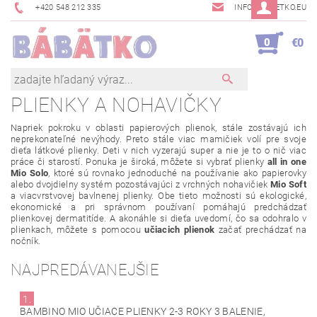
+420 548 212 335
INFO@BABETKO.EU
0
€0
PLIENKY A NOHAVIČKY
Napriek pokroku v oblasti papierových plienok, stále zostávajú ich
neprekonateľné nevýhody. Preto stále viac mamičiek volí pre svoje
dieťa látkové plienky. Deti v nich vyzerajú super a nie je to o nič viac
práce či starostí. Ponuka je široká, môžete si vybrať plienky
all in one
Mio Solo
, ktoré sú rovnako jednoduché na používanie ako papierovky
alebo dvojdielny systém pozostávajúci z vrchných nohavičiek
Mio Soft
a viacvrstvovej bavlnenej plienky. Obe tieto možnosti sú ekologické,
ekonomické a pri správnom používaní pomáhajú predchádzať
plienkovej dermatitíde. A akonáhle si dieťa uvedomí, čo sa odohralo v
plienkach, môžete s pomocou
učiacich plienok
začať prechádzať na
nočník.
NAJPREDÁVANEJŠIE
1.
BAMBINO MIO UČIACE PLIENKY 2-3 ROKY 3 BALENIE,