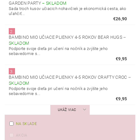
GARDEN PARTY
–
SKLADOM
Sada troch kusov učiacich nohavičiek je ekonomická cesta, ako
uľahčiť...
€26,90
2.
BAMBINO MIO UČIACE PLIENKY 4-5 ROKOV BEAR HUGS
–
SKLADOM
Podporte svoje dieťa pri učení na nočník a zvýšte jeho
sebavedomie s...
€9,95
3.
BAMBINO MIO UČIACE PLIENKY 4-5 ROKOV CRAFTY CROC
–
SKLADOM
Podporte svoje dieťa pri učení na nočník a zvýšte jeho
sebavedomie s...
€9,95
UKÁŽ VIAC
NA SKLADE
AKCIA