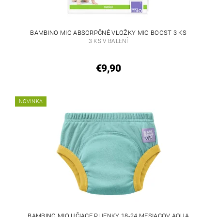
BAMBINO MIO ABSORPČNÉ VLOŽKY MIO BOOST 3 KS
3 KS V BALENÍ
€9,90
NOVINKA
BAMBINO MIO UČIACE PLIENKY 18-24 MESIACOV AQUA