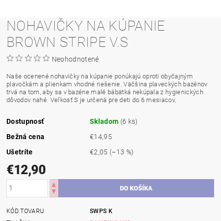
NOHAVIČKY NA KÚPANIE
BROWN STRIPE V.S
Neohodnotené
Naše ocenené nohavičky na kúpanie ponúkajú oproti obyčajným
plavočkám a plienkam vhodné riešenie. Väčšina plaveckých bazénov
trvá na tom, aby sa v bazéne malé bábätká nekúpala z hygienických
dôvodov nahé. Veľkosť S je určená pre deti do 6 mesiacov.
Dostupnosť
Skladom
(6 ks)
Bežná cena
€14,95
Ušetríte
€2,05
(–13 %)
€12,90
KÓD TOVARU
SWPS K