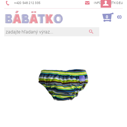
+420 548 212 335
INFO@BABETKO.EU
0
€0