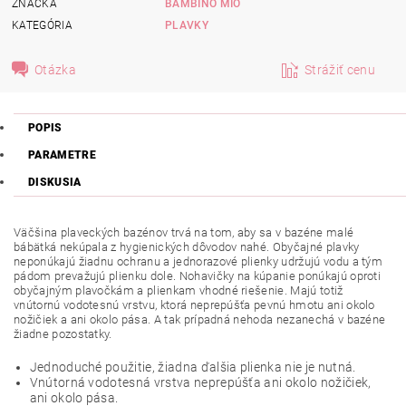
ZNAČKA
BAMBINO MIO
KATEGÓRIA
PLAVKY
Otázka
Strážiť cenu
POPIS
PARAMETRE
DISKUSIA
Väčšina plaveckých bazénov trvá na tom, aby sa v bazéne malé
bábätká nekúpala z hygienických dôvodov nahé. Obyčajné plavky
neponúkajú žiadnu ochranu a jednorazové plienky udržujú vodu a tým
pádom prevažujú plienku dole. Nohavičky na kúpanie ponúkajú oproti
obyčajným plavočkám a plienkam vhodné riešenie. Majú totiž
vnútornú vodotesnú vrstvu, ktorá neprepúšťa pevnú hmotu ani okolo
nožičiek a ani okolo pása. A tak prípadná nehoda nezanechá v bazéne
žiadne pozostatky.
Jednoduché použitie, žiadna ďalšia plienka nie je nutná.
Vnútorná vodotesná vrstva neprepúšťa ani okolo nožičiek,
ani okolo pása.