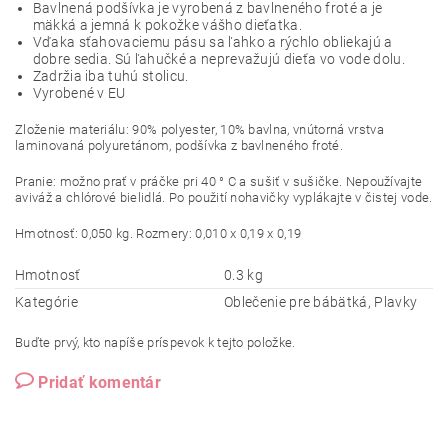
Bavlnená podšívka je vyrobená z bavlneného froté a je
mäkká a jemná k pokožke vášho dieťatka.
Vďaka sťahovaciemu pásu sa ľahko a rýchlo obliekajú a
dobre sedia. Sú ľahučké a neprevažujú dieťa vo vode dolu.
Zadržia iba tuhú stolicu.
Vyrobené v EU
Zloženie materiálu: 90% polyester, 10% bavlna, vnútorná vrstva
laminovaná polyuretánom, podšívka z bavlneného froté.
Pranie: možno prať v práčke pri 40 ° C a sušiť v sušičke. Nepoužívajte
aviváž a chlórové bielidlá. Po použití nohavičky vyplákajte v čistej vode.
Hmotnosť: 0,050 kg. Rozmery: 0,010 x 0,19 x 0,19
Hmotnosť
0.3 kg
Kategórie
Oblečenie pre bábätká, Plavky
Buďte prvý, kto napíše príspevok k tejto položke.
Pridať komentár