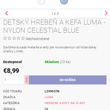
1
z 3
DETSKÝ HREBEŇ A KEFA LUMA -
NYLON CELESTIAL BLUE
Neohodnotené
Darčeková sada hrebeňa a kefy pre novorodencov od holandskej
značky LUMA.
Dostupnosť
Skladom
(13 ks)
€8,99
KÓD TOVARU
L209057N
ZNAČKA
LUMA
KATEGÓRIA
HREBENE A KEFY NA VLASY
ZÁRUKA
24