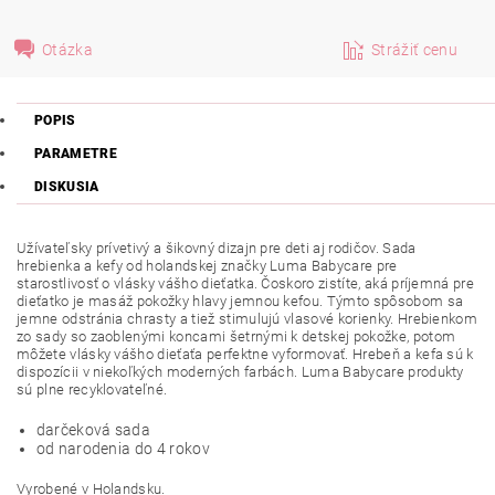
Otázka
Strážiť cenu
POPIS
PARAMETRE
DISKUSIA
Užívateľsky prívetivý a šikovný dizajn pre deti aj rodičov. Sada
hrebienka a kefy od holandskej značky Luma Babycare pre
starostlivosť o vlásky vášho dieťatka. Čoskoro zistíte, aká príjemná pre
dieťatko je masáž pokožky hlavy jemnou kefou. Týmto spôsobom sa
jemne odstránia chrasty a tiež stimulujú vlasové korienky. Hrebienkom
zo sady so zaoblenými koncami šetrnými k detskej pokožke, potom
môžete vlásky vášho dieťaťa perfektne vyformovať. Hrebeň a kefa sú k
dispozícii v niekoľkých moderných farbách. Luma Babycare produkty
sú plne recyklovateľné.
darčeková sada
od narodenia do 4 rokov
Vyrobené v Holandsku.