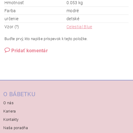
Hmotnosť
0.053 kg
Farba
modré
určenie
detské
Vzor (?)
Celestial Blue
Buďte prvý, kto napíše príspevok k tejto položke.
Pridať komentár
O BÁBETKU
O nás
Kariera
Kontakty
Naša poradňa