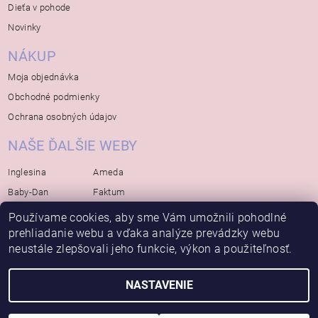
Dieťa v pohode
Novinky
NÁKUP
Moja objednávka
Obchodné podmienky
Ochrana osobných údajov
NAŠE ĎALŠIE WEBY
Inglesina
Ameda
Baby-Dan
Faktum
Rialto
Koelstra
Používame cookies, aby sme Vám umožnili pohodlné
prehliadanie webu a vďaka analýze prevádzky webu
Bébé-Jou
Bambino-Mio
neustále zlepšovali jeho funkcie, výkon a použiteľnosť.
Avova
NASTAVENIE
2026 © Bábätko, všetky práva vyhradené