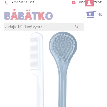
+420 548 212 335
INFO@BABETKO.EU
0
€0