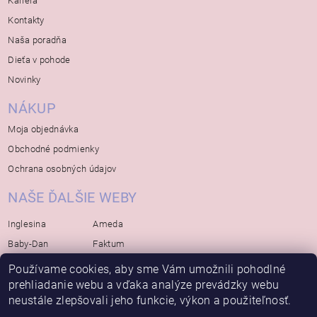
Kariera
Kontakty
Naša poradňa
Dieťa v pohode
Novinky
NÁKUP
Moja objednávka
Obchodné podmienky
Ochrana osobných údajov
NAŠE ĎALŠIE WEBY
Inglesina
Ameda
Baby-Dan
Faktum
Rialto
Koelstra
Používame cookies, aby sme Vám umožnili pohodlné
Bébé-Jou
prehliadanie webu a vďaka analýze prevádzky webu
Bambino-Mio
neustále zlepšovali jeho funkcie, výkon a použiteľnosť.
Avova