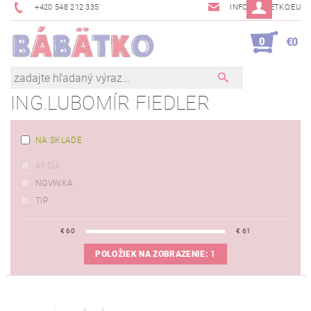
+420 548 212 335
INFO@BABETKO.EU
0
€0
ING.LUBOMÍR FIEDLER
NA SKLADE
AKCIA
NOVINKA
TIP
€
60
€
61
POLOŽIEK NA ZOBRAZENIE:
1