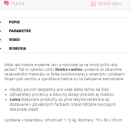
Otázka
Strážiť cenu
POPIS
PARAMETRE
VIDEO
DISKUSIA
Máte radi krásne moderné veci a nechcete za ne minúť príliš veľa
peňazí? Tak si vyberte LUMU.
Detská vanička
vyrobená zo zdravotne
nezávadného materiálu vo farbe koordinovanej s ostatnými výrobkami.
Stojan pod vaničku a vypúšťacie hadice sú na zakúpenie samostatne.
Hladký povrch bezpečný pre vaše dieťa ľahko sa čistí.
Užívateľsky prívetivý a šikovný dizajn pre deti aj rodičov.
Luma
Babycare produkty sú plne recyklovateľné a sú
dodávané v pôvabných farbách, ktoré môžete navzájom
dokonale zladiť.
Vyrobené v Holandsku. Hmotnosť: 1,12 kg. Rozmery: 75 x 39 x 25 cm