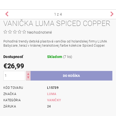
1
z 4
VANIČKA LUMA SPICED COPPER
Neohodnotené
Pohodlná trendy detská plastová vanička od holandskej firmy LUMA
Babycare, teraz v krásnej terakotovej farbe kolekcie Spiced Copper.
Dostupnosť
Skladom
(7 ks)
€26,99
KÓD TOVARU
L15739
ZNAČKA
LUMA
KATEGÓRIA
VANIČKY
ZÁRUKA
24