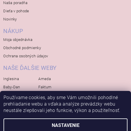
Naša poradňa
Dieťa v pohode
Novinky
NÁKUP
Moja objednávka
Obchodné podmienky
Ochrana osobných údajov
NAŠE ĎALŠIE WEBY
Inglesina
Ameda
Baby-Dan
Faktum
Rialto
Koelstra
Používame cookies, aby sme Vám umožnili pohodlné
prehliadanie webu a vďaka analýze prevádzky webu
Bébé-Jou
Bambino-Mio
neustále zlepšovali jeho funkcie, výkon a použiteľnosť.
Avova
NASTAVENIE