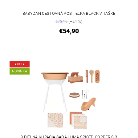
BABYDAN CESTOVNÁ POSTIEĽKA BLACK V TAŠKE
€73,19
(–24 %)
€54,90
AKCIA
NOVINKA
9 DIELNA KÚPACIA SADA LUMA SPICED COPPER S 3