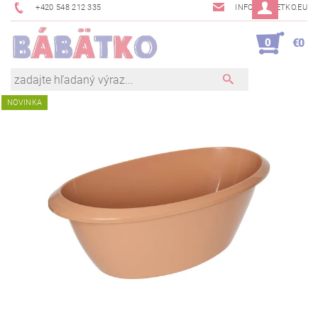
+420 548 212 335
INFO@BABETKO.EU
0
€0
NOVINKA