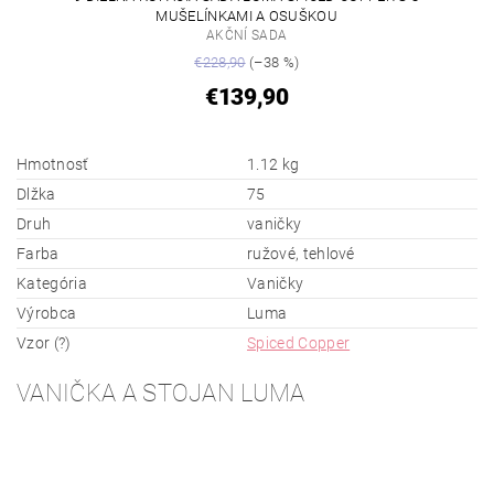
MUŠELÍNKAMI A OSUŠKOU
AKČNÍ SADA
€228,90
(–38 %)
€139,90
Hmotnosť
1.12 kg
Dlžka
75
Druh
vaničky
Farba
ružové, tehlové
Kategória
Vaničky
Výrobca
Luma
Vzor (?)
Spiced Copper
VANIČKA A STOJAN LUMA