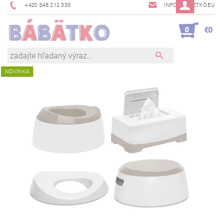
+420 548 212 335
INFO@BABETKO.EU
0
€0
NOVINKA