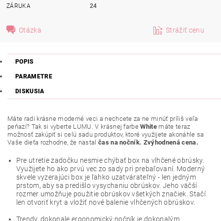
ZÁRUKA
24
Otázka
Strážiť cenu
POPIS
PARAMETRE
DISKUSIA
Máte radi krásne moderné veci a nechcete za ne minúť príliš veľa
peňazí? Tak si vyberte LUMU. V krásnej farbe
White
máte teraz
možnosť zakúpiť si celú sadu produktov, ktoré využijete akonáhle sa
Vaše dieťa rozhodne, že nastal
čas na nočník. Zvýhodnená cena.
Pre utretie zadočku nesmie chýbať box na vlhčené obrúsky.
Využijete ho ako prvú vec zo sady pri prebaľovaní. Moderný
skvele vyzerajúci box je ľahko uzatvárateľný - len jedným
prstom, aby sa predišlo vysychaniu obrúskov. Jeho väčší
rozmer umožňuje použitie obrúskov všetkých značiek. Stačí
len otvoriť kryt a vložiť nové balenie vlhčených obrúskov.
Trendy, dokonale ergonomický nočník je dokonalým