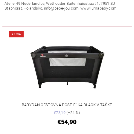
Atelier49 Nederland bv, Wethouder Buitenhuisstraat 1, 7951 SJ
Staphorst, Holandsko, info@bebe-jou.com, www.lumababy.com
AKCIA
BABYDAN CESTOVNÁ POSTIEĽKA BLACK V TAŠKE
€73,19
(–24 %)
€54,90