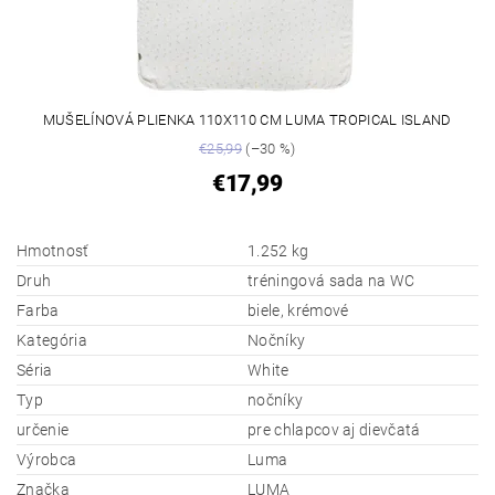
MUŠELÍNOVÁ PLIENKA 110X110 CM LUMA TROPICAL ISLAND
€25,99
(–30 %)
€17,99
Hmotnosť
1.252 kg
Druh
tréningová sada na WC
Farba
biele, krémové
Kategória
Nočníky
Séria
White
Typ
nočníky
určenie
pre chlapcov aj dievčatá
Výrobca
Luma
Značka
LUMA