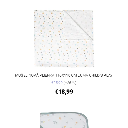
MUŠELÍNOVÁ PLIENKA 110X110 CM LUMA CHILD'S PLAY
€25,99
(–26 %)
€18,99