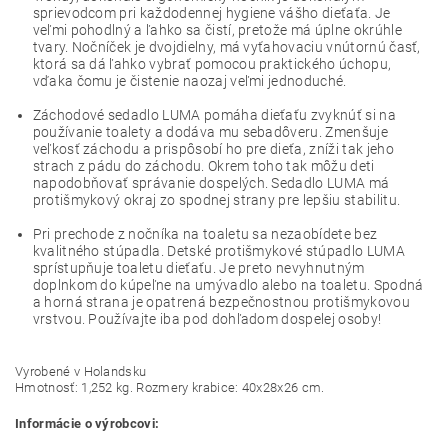
sprievodcom pri každodennej hygiene vášho dieťaťa. Je
veľmi pohodlný a ľahko sa čistí, pretože má úplne okrúhle
tvary. Nočníček je dvojdielny, má vyťahovaciu vnútornú časť,
ktorá sa dá ľahko vybrať pomocou praktického úchopu,
vďaka čomu je čistenie naozaj veľmi jednoduché.
Záchodové sedadlo LUMA pomáha dieťaťu zvyknúť si na
používanie toalety a dodáva mu sebadôveru. Zmenšuje
veľkosť záchodu a prispôsobí ho pre dieťa, zníži tak jeho
strach z pádu do záchodu. Okrem toho tak môžu deti
napodobňovať správanie dospelých. Sedadlo LUMA má
protišmykový okraj zo spodnej strany pre lepšiu stabilitu.
Pri prechode z nočníka na toaletu sa nezaobídete bez
kvalitného stúpadla. Detské protišmykové stúpadlo LUMA
sprístupňuje toaletu dieťaťu. Je preto nevyhnutným
doplnkom do kúpeľne na umývadlo alebo na toaletu. Spodná
a horná strana je opatrená bezpečnostnou protišmykovou
vrstvou. Používajte iba pod dohľadom dospelej osoby!
Vyrobené v Holandsku
Hmotnosť: 1,252 kg. Rozmery krabice: 40x28x26 cm.
Informácie o výrobcovi: