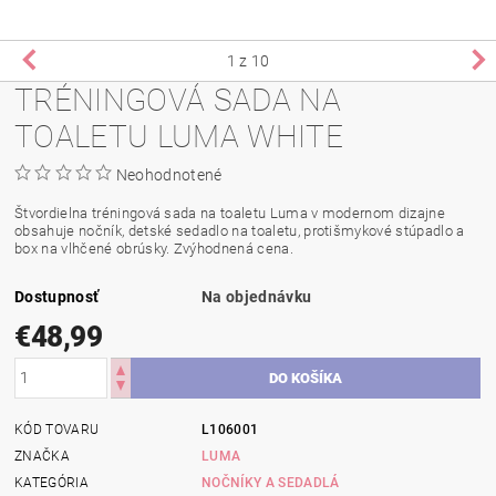
1
z 10
TRÉNINGOVÁ SADA NA
TOALETU LUMA WHITE
Neohodnotené
Štvordielna tréningová sada na toaletu Luma v modernom dizajne
obsahuje nočník, detské sedadlo na toaletu, protišmykové stúpadlo a
box na vlhčené obrúsky. Zvýhodnená cena.
Dostupnosť
Na objednávku
€48,99
KÓD TOVARU
L106001
ZNAČKA
LUMA
KATEGÓRIA
NOČNÍKY A SEDADLÁ