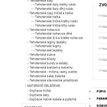
Tehotenské šaty
ZVO
- Tehotenské šaty krátky rukáv
- Tehotenské šaty dlhý rukáv
Tehotenské topy, tričká a tielka
17.7304
- Tehotenské tielka
- Tehotenské tričká krátky rukáv
- Tehotenské tričká dlhý rukáv
17.7304
Tehotenské nohavice
- Tehotenské nohavice dlhé
- Tehotenské 3/4 a krátke nohavice
17.7304
Tehotenské legíny, tepláky
- Tehotenské legíny
17.7304
- Tehotenské tepláky
Tehotenské sukne
Tehotenské blúzky
17.7304
Tehotenské bundy a kabáty
Tehotenská bielizeň a košieľky
17.7304
Tehotenské - mikina, vesty, svetre
Tehotenské saká, bolerká
Tehotenské slávnostné príležitosti
MATERSKÉ OBLEČENIE
Dojčiace tričká
POPIS
Dojčiace šaty
PARAM
Dojčiace nočné košele a pyžamá
DISKU