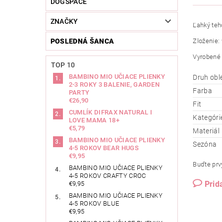
DOGSPACE
ZNAČKY
Ľahký teh
POSLEDNÁ ŠANCA
Zloženie: 
Vyrobené 
TOP 10
BAMBINO MIO UČIACE PLIENKY
Druh obl
2-3 ROKY 3 BALENIE, GARDEN
Farba
PARTY
€26,90
Fit
CUMLÍK DIFRAX NATURAL I
Kategóri
LOVE MAMA 18+
€5,79
Materiál
BAMBINO MIO UČIACE PLIENKY
Sezóna
4-5 ROKOV BEAR HUGS
€9,95
Buďte prvý
BAMBINO MIO UČIACE PLIENKY
4-5 ROKOV CRAFTY CROC
Prid
€9,95
BAMBINO MIO UČIACE PLIENKY
4-5 ROKOV BLUE
€9,95