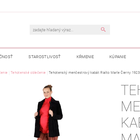
ČNOSŤ
STAROSTLIVOSŤ
KŔMENIE
KÚPANIE
A
čenie
Tehotenské oblečenie
OBCHODNÉ PODMIENKY
Tehotenský menčestrový kabát Rialto Marle Čierny 1923
OCHRANA OSOBNÝCH ÚDAJOV
TE
NÁVKA
ME
KA
MA