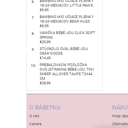
BAMBINO MIO UČIACE PLIENKY
18-24 MESIACOV LITTLE PAWS
€9,95
BAMBINO MIO UČIACE PLIENKY
18-24 MESIACOV BEAR HUGS
€9,95
VANIČKA BÉBÉ-JOU CLICK SOFT
SPRING
€29,99
STÚPADLO OVÁL BÉBÉ-JOU
DEAR GOOSE
€14,49
PREBAĽOVACIA PODLOŽKA
DVOJSTRANNÁ BÉBÉ-JOU TINY
SHEEP ALLOVER TAUPE 72X44
CM
€28,99
O BÁBETKU
NÁKU
O nás
Moja obj
Kariera
Obchodn