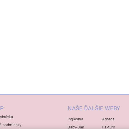
P
NAŠE ĎALŠIE WEBY
ednávka
Inglesina
Ameda
é podmienky
Baby-Dan
Faktum