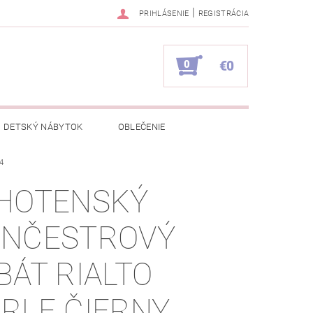
|
PRIHLÁSENIE
REGISTRÁCIA
0
€0
DETSKÝ NÁBYTOK
OBLEČENIE
4
NAPÍŠTE NÁM
KONTAKTY
HOTENSKÝ
NČESTROVÝ
BÁT RIALTO
RLE ČIERNY