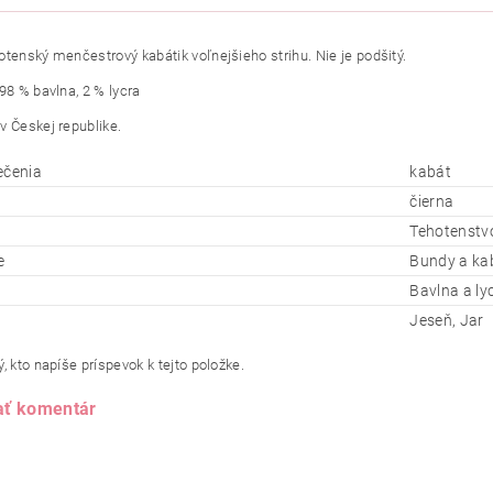
otenský menčestrový kabátik voľnejšieho
strihu
. Nie je podšitý.
98 % bavlna, 2 % lycra
v Českej republike.
ečenia
kabát
čierna
Tehotenstv
e
Bundy a ka
Bavlna a ly
Jeseň, Jar
, kto napíše príspevok k tejto položke.
ať komentár