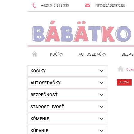
+420 548 212 335
INFO@BABETKO.EU
KOČÍKY
AUTOSEDAČKY
BEZPE
DOGSPACE
ZNAČKY
POSLEDNÁ ŠANC
Oble
KOČÍKY
AUTOSEDAČKY
AKCIA
NOVINKY
NEWSLETTERY
MOJA OBJED
BEZPEČNOSŤ
STAROSTLIVOSŤ
KŔMENIE
KÚPANIE