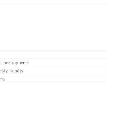
o, bez kapucne
báty, Kabáty
cra