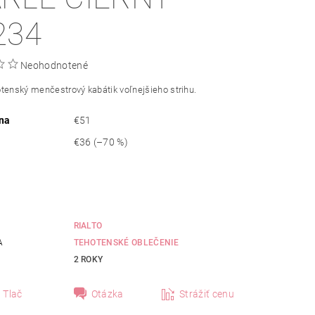
234
Neohodnotené
otenský menčestrový kabátik voľnejšieho
strihu
.
na
€51
€36
(–70 %)
RIALTO
A
TEHOTENSKÉ OBLEČENIE
2 ROKY
Tlač
Otázka
Strážiť cenu