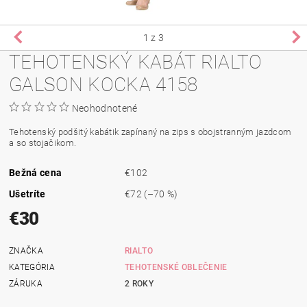
1
z 3
TEHOTENSKÝ KABÁT RIALTO
GALSON KOCKA 4158
Neohodnotené
Tehotenský podšitý kabátik zapínaný na
zips s
obojstranným
jazdcom
a
so stojačikom
.
Bežná cena
€102
Ušetríte
€72
(–70 %)
€30
ZNAČKA
RIALTO
KATEGÓRIA
TEHOTENSKÉ OBLEČENIE
ZÁRUKA
2 ROKY