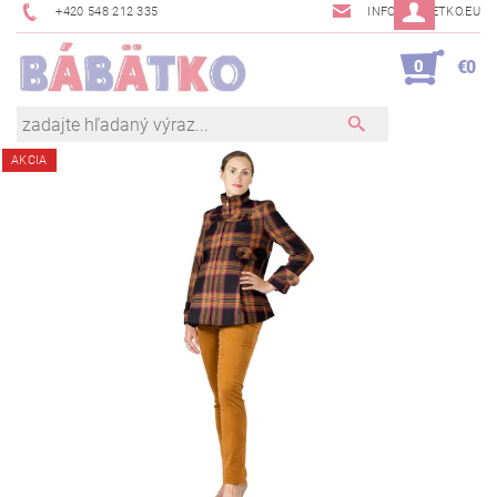
+420 548 212 335
INFO@BABETKO.EU
0
€0
AKCIA