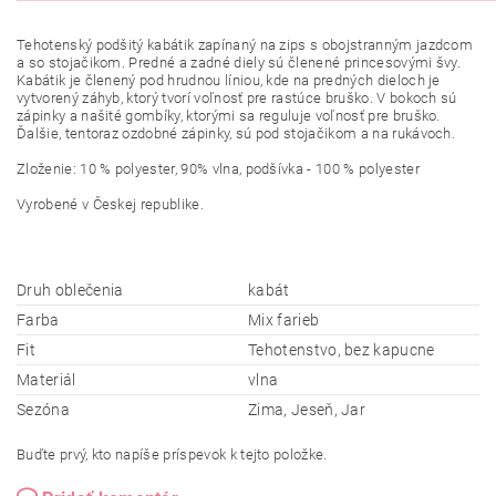
Tehotenský podšitý kabátik zapínaný na zips s obojstranným jazdcom
a so stojačikom. Predné a zadné diely sú členené princesovými švy.
Kabátik je členený pod hrudnou líniou, kde na predných dieloch je
vytvorený záhyb, ktorý tvorí voľnosť pre rastúce bruško. V bokoch sú
zápinky a našité gombíky, ktorými sa reguluje voľnosť pre bruško.
Ďalšie, tentoraz ozdobné zápinky, sú pod stojačikom a na rukávoch.
Zloženie: 10 % polyester, 90% vlna, podšívka - 100 % polyester
Vyrobené v Českej
republike.
Druh oblečenia
kabát
Farba
Mix farieb
Fit
Tehotenstvo, bez kapucne
Materiál
vlna
Sezóna
Zima, Jeseň, Jar
Buďte prvý, kto napíše príspevok k tejto položke.