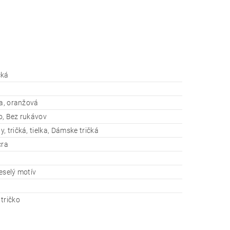
čká
la, oranžová
o, Bez rukávov
, tričká, tielka, Dámske tričká
cra
eselý motív
tričko