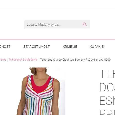
ČNOSŤ
STAROSTLIVOSŤ
KŔMENIE
KÚPANIE
A
čenie
Tehotenské oblečenie
OBCHODNÉ PODMIENKY
Tehotenský a dojčiaci top Esmery Ružové pruhy 0200
OCHRANA OSOBNÝCH ÚDAJOV
TE
NÁVKA
DO
ES
PR