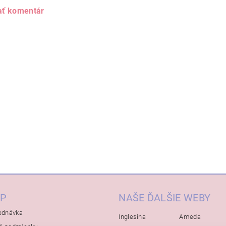
ať komentár
P
NAŠE ĎALŠIE WEBY
ednávka
Inglesina
Ameda