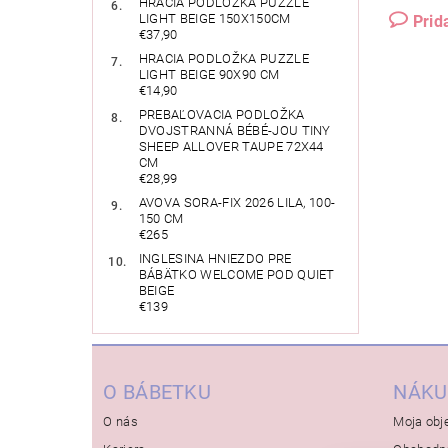
HRACIA PODLOŽKA PUZZLE
LIGHT BEIGE 150X150CM
Prid
€37,90
HRACIA PODLOŽKA PUZZLE
LIGHT BEIGE 90X90 CM
€14,90
PREBAĽOVACIA PODLOŽKA
DVOJSTRANNÁ BÉBÉ-JOU TINY
SHEEP ALLOVER TAUPE 72X44
CM
€28,99
AVOVA SORA-FIX 2026 LILA, 100-
150 CM
€265
INGLESINA HNIEZDO PRE
BÁBÄTKO WELCOME POD QUIET
BEIGE
€139
O BÁBETKU
NÁKU
O nás
Moja obj