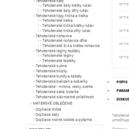
Tehotenské šaty
18.7716
- Tehotenské šaty krátky rukáv
- Tehotenské šaty dlhý rukáv
Tehotenské topy, tričká a tielka
18.7716
- Tehotenské tielka
- Tehotenské tričká krátky rukáv
- Tehotenské tričká dlhý rukáv
18.7716
Tehotenské nohavice
- Tehotenské nohavice dlhé
18.7716
- Tehotenské 3/4 a krátke nohavice
Tehotenské legíny, tepláky
- Tehotenské legíny
18.7716
- Tehotenské tepláky
Tehotenské sukne
Tehotenské blúzky
Tehotenské bundy a kabáty
Tehotenská bielizeň a košieľky
POPIS
Tehotenské - mikina, vesty, svetre
PARAM
Tehotenské saká, bolerká
Tehotenské slávnostné príležitosti
DISKU
MATERSKÉ OBLEČENIE
Dojčiace tričká
Dojčiace šaty
Tehotens
Dojčiace nočné košele a pyžamá
umožňuje 