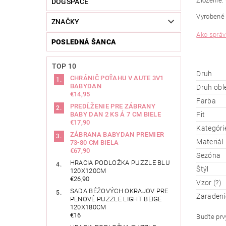
Zloženie:
DOGSPACE
Vyrobené 
ZNAČKY
Ako správ
POSLEDNÁ ŠANCA
TOP 10
Druh
CHRÁNIČ POŤAHU V AUTE 3V1
BABYDAN
Druh obl
€14,95
Farba
PREDĹŽENIE PRE ZÁBRANY
BABY DAN 2 KS Á 7 CM BIELE
Fit
€17,90
Kategóri
ZÁBRANA BABYDAN PREMIER
Materiál
73-80 CM BIELA
€67,90
Sezóna
HRACIA PODLOŽKA PUZZLE BLU
Štýl
120X120CM
€26,90
Vzor (?)
SADA BÉŽOVÝCH OKRAJOV PRE
Zaradeni
PENOVÉ PUZZLE LIGHT BEIGE
120X180CM
€16
Buďte prvý