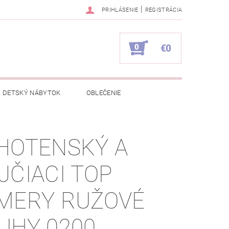
|
PRIHLÁSENIE
REGISTRÁCIA
0
€0
DETSKÝ NÁBYTOK
OBLEČENIE
NAPÍŠTE NÁM
KONTAKTY
HOTENSKÝ A
JČIACI TOP
MERY RUŽOVÉ
UHY 0200