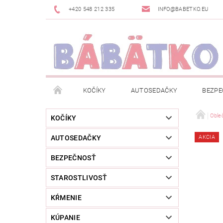
+420 548 212 335
INFO@BABETKO.EU
KOČÍKY
AUTOSEDAČKY
BEZPE
DOGSPACE
ZNAČKY
POSLEDNÁ ŠANC
Oble
KOČÍKY
AUTOSEDAČKY
AKCIA
NOVINKY
NEWSLETTERY
MOJA OBJED
BEZPEČNOSŤ
STAROSTLIVOSŤ
KŔMENIE
KÚPANIE