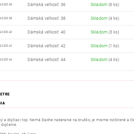
Dámská veľkosť: 36
Skladom
(6 ks)
4.0200.36
Dámská veľkosť: 38
Skladom
(4 ks)
4.0200.38
Dámská veľkosť: 40
Skladom
(3 ks)
4.0200.40
Dámská veľkosť: 42
Skladom
(1 ks)
4.0200.42
Dámská veľkosť: 44
Skladom
(4 ks)
4.0200.44
ETRE
SIA
ký
a dojčiaci top. Nemá žiadne naberanie na bruško, je mierne rozšírené a čle
dojčenie.