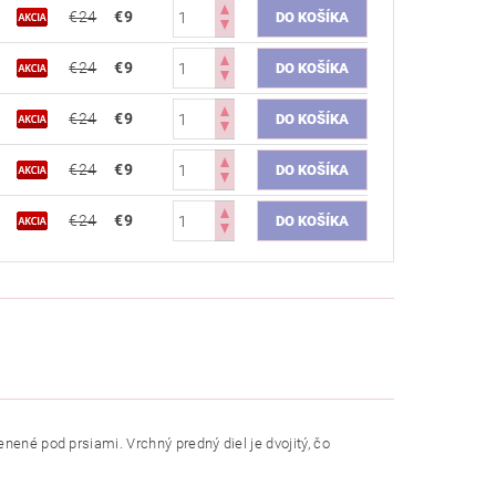
€24
€9
€24
€9
€24
€9
€24
€9
€24
€9
nené pod prsiami. Vrchný predný diel je dvojitý, čo