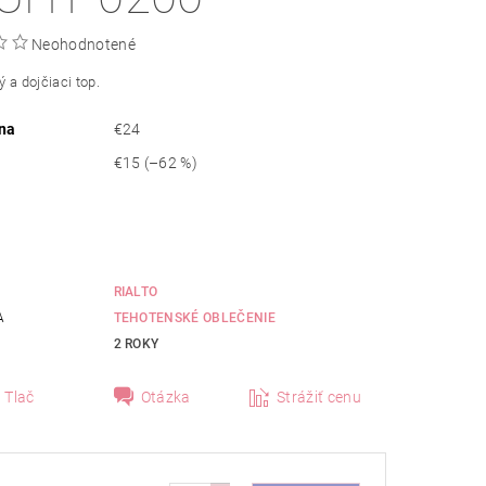
Neohodnotené
 a dojčiaci top.
na
€24
€15
(–62 %)
RIALTO
A
TEHOTENSKÉ OBLEČENIE
2 ROKY
Tlač
Otázka
Strážiť cenu