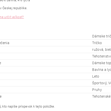
 96% bavlna, 4% lycra
v Českej republike.
ne určiť veľkosť?
Dámske tri
ečenia
Tričko
ružová, bie
Tehotenstv
e
Dámske topy
Bavlna a ly
Leto
Športový, V
Pruhy
e
Tehotenské 
, kto napíše príspevok k tejto položke.