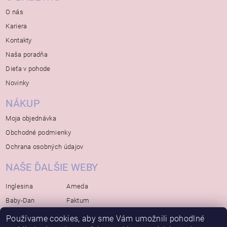
O nás
Kariera
Kontakty
Naša poradňa
Dieťa v pohode
Novinky
NÁKUP
Moja objednávka
Obchodné podmienky
Ochrana osobných údajov
NAŠE ĎALŠIE WEBY
Inglesina
Ameda
Baby-Dan
Faktum
Rialto
Koelstra
Používame cookies, aby sme Vám umožnili pohodlné