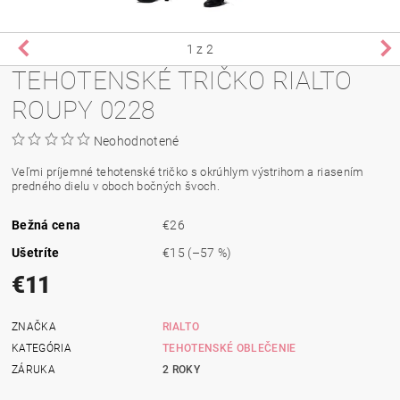
1
z 2
TEHOTENSKÉ TRIČKO RIALTO
ROUPY 0228
Neohodnotené
Veľmi príjemné tehotenské tričko s okrúhlym výstrihom a riasením
predného dielu v oboch bočných švoch.
Bežná cena
€26
Ušetríte
€15
(–57 %)
€11
ZNAČKA
RIALTO
KATEGÓRIA
TEHOTENSKÉ OBLEČENIE
ZÁRUKA
2 ROKY