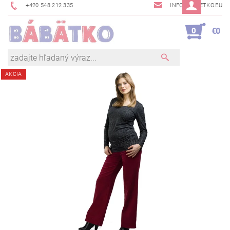
+420 548 212 335
INFO@BABETKO.EU
0
€0
AKCIA