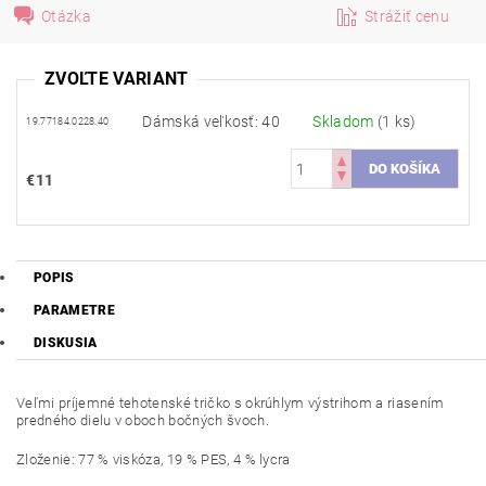
Otázka
Strážiť cenu
ZVOĽTE VARIANT
Dámská veľkosť: 40
Skladom
(1 ks)
19.77184.0228.40
€11
POPIS
PARAMETRE
DISKUSIA
Veľmi príjemné tehotenské tričko s okrúhlym výstrihom a riasením
predného dielu v oboch bočných švoch.
Zloženie: 77 % viskóza, 19 % PES, 4 % lycra