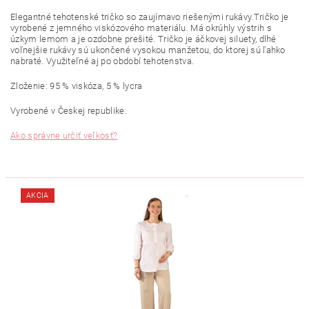
Elegantné tehotenské tričko so zaujímavo riešenými rukávy.Tričko je
vyrobené z jemného viskózového materiálu. Má okrúhly výstrih s
úzkym lemom a je ozdobne prešité. Tričko je áčkovej siluety, dlhé
voľnejšie rukávy sú ukončené vysokou manžetou, do ktorej sú ľahko
nabraté. Využiteľné aj po období tehotenstva.
Zloženie: 95 % viskóza, 5 % lycra
Vyrobené v Českej republike.
Ako správne určiť veľkosť?
AKCIA