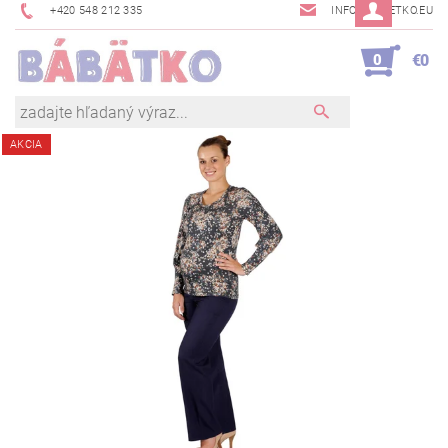
+420 548 212 335
INFO@BABETKO.EU
0
€0
AKCIA