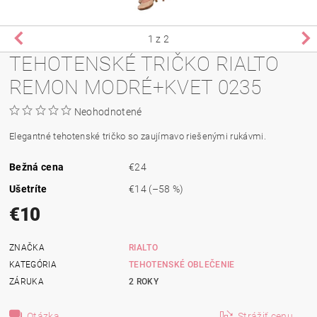
1
z 2
TEHOTENSKÉ TRIČKO RIALTO
REMON MODRÉ+KVET 0235
Neohodnotené
Elegantné tehotenské tričko so zaujímavo riešenými rukávmi.
Bežná cena
€24
Ušetríte
€14
(–58 %)
€10
ZNAČKA
RIALTO
KATEGÓRIA
TEHOTENSKÉ OBLEČENIE
ZÁRUKA
2 ROKY
Otázka
Strážiť cenu