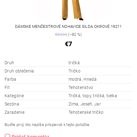
DÁMSKE MENČESTROVÉ NOHAVICE SILDA OKROVÉ 19211
€39,90
(–82 %)
€7
Druh
tričká
Druh oblečenia
Tričko
Farba
modrá, Hnedá
Fit
Tehotenstvo
Kategórie
Tričká, topy, tričká, tielka
Sezóna
Zima, Jeseň, Jar
Zaradenie
Tehotenské tričko
Buďte prvý, kto napíše príspevok k tejto položke.
Pridať komentár