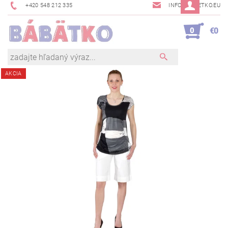
+420 548 212 335
INFO@BABETKO.EU
0
€0
AKCIA