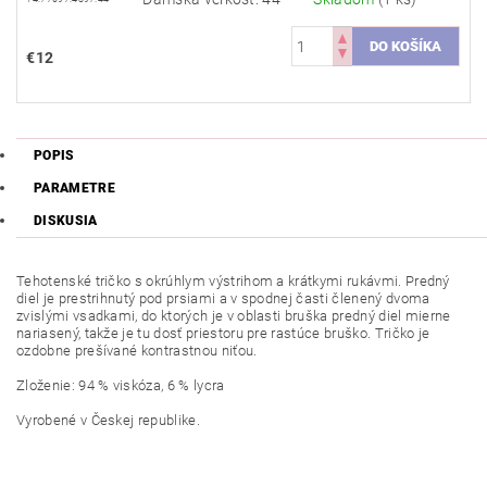
€12
POPIS
PARAMETRE
DISKUSIA
Tehotenské tričko s okrúhlym výstrihom a krátkymi rukávmi. Predný
diel je prestrihnutý pod prsiami a v spodnej časti členený dvoma
zvislými vsadkami, do ktorých je v oblasti bruška predný diel mierne
nariasený, takže je tu dosť priestoru pre rastúce bruško. Tričko je
ozdobne prešívané kontrastnou niťou.
Zloženie: 94 % viskóza, 6 % lycra
Vyrobené v Českej
republike.