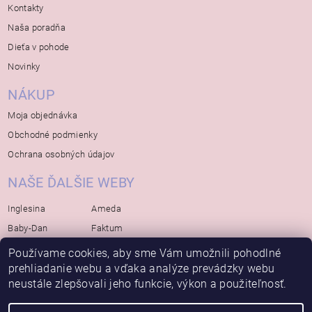
Kontakty
Naša poradňa
Dieťa v pohode
Novinky
NÁKUP
Moja objednávka
Obchodné podmienky
Ochrana osobných údajov
NAŠE ĎALŠIE WEBY
Inglesina
Ameda
Baby-Dan
Faktum
Rialto
Koelstra
Používame cookies, aby sme Vám umožnili pohodlné
prehliadanie webu a vďaka analýze prevádzky webu
Bébé-Jou
Bambino-Mio
neustále zlepšovali jeho funkcie, výkon a použiteľnosť.
Avova