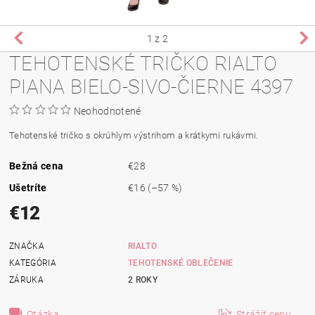
1
z 2
TEHOTENSKÉ TRIČKO RIALTO
PIANA BIELO-SIVO-ČIERNE 4397
Neohodnotené
Tehotenské tričko s okrúhlym výstrihom a krátkymi
rukávmi
.
Bežná cena
€28
Ušetríte
€16
(–57 %)
€12
ZNAČKA
RIALTO
KATEGÓRIA
TEHOTENSKÉ OBLEČENIE
ZÁRUKA
2 ROKY
Otázka
Strážiť cenu