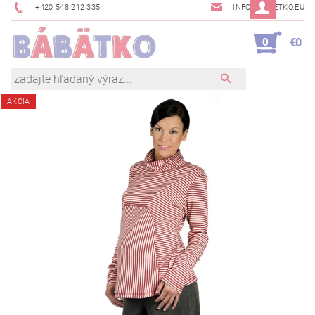
+420 548 212 335
INFO@BABETKO.EU
0
€0
AKCIA