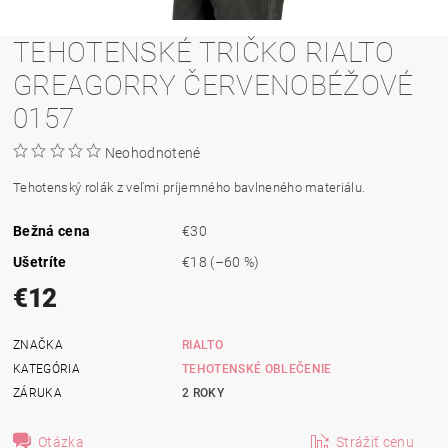
TEHOTENSKÉ TRIČKO RIALTO
GREAGORRY ČERVENOBÉŽOVÉ
0157
Neohodnotené
Tehotenský rolák z veľmi príjemného
bavlneného materiálu
.
Bežná cena
€30
Ušetríte
€18
(–60 %)
€12
ZNAČKA
RIALTO
KATEGÓRIA
TEHOTENSKÉ OBLEČENIE
ZÁRUKA
2 ROKY
Otázka
Strážiť cenu