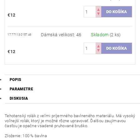
€12
Dámská velikost: 46
Skladom
(2 ks)
17.77113.0157.46
€12
POPIS
PARAMETRE
DISKUSIA
Tehotenský rolák z veľmi príjemného bavlneného materiálu. Má vysoký
voľnejší rolák, ktorý je možné rôzne upravovať. Ďalšou zaujímavou
časťou je opačne vsadené pruhované bruško.
Zloženie: 100 % bavlna