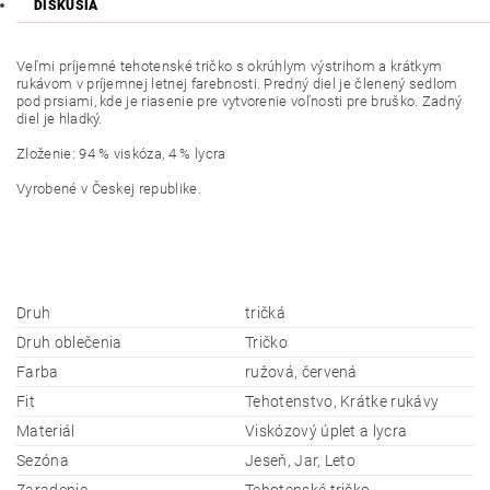
DISKUSIA
Veľmi príjemné tehotenské tričko s okrúhlym výstrihom a krátkym
rukávom v príjemnej letnej farebnosti. Predný diel je členený sedlom
pod prsiami, kde je riasenie pre vytvorenie voľnosti pre bruško. Zadný
diel je hladký.
Zloženie: 94 % viskóza, 4 % lycra
Vyrobené v Českej
republike.
Druh
tričká
Druh oblečenia
Tričko
Farba
ružová, červená
Fit
Tehotenstvo, Krátke rukávy
Materiál
Viskózový úplet a lycra
Sezóna
Jeseň, Jar, Leto