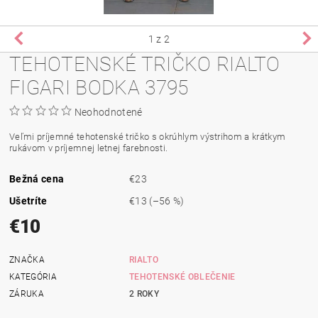
1
z 2
TEHOTENSKÉ TRIČKO RIALTO
FIGARI BODKA 3795
Neohodnotené
Veľmi príjemné tehotenské tričko s okrúhlym výstrihom a krátkym
rukávom v príjemnej letnej
farebnosti
.
Bežná cena
€23
Ušetríte
€13
(–56 %)
€10
ZNAČKA
RIALTO
KATEGÓRIA
TEHOTENSKÉ OBLEČENIE
ZÁRUKA
2 ROKY