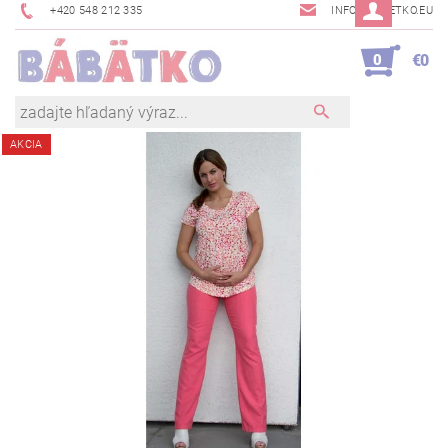
+420 548 212 335
INFO@BABETKO.EU
0
€0
AKCIA