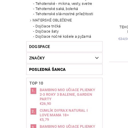
Tehotenské - mikina, vesty, svetre
Tehotenské saká, bolerká
Tehotenské slávnostné príležitosti
MATERSKÉ OBLEČENIE
Dojčiace tričká
TEH
Dojčiace šaty
Dojčiace nočné košele a pyžamá
€34,9
DOGSPACE
ZNAČKY
POSLEDNÁ ŠANCA
TOP 10
BAMBINO MIO UČIACE PLIENKY
2-3 ROKY 3 BALENIE, GARDEN
PARTY
€26,90
CUMLÍK DIFRAX NATURAL I
LOVE MAMA 18+
€5,79
BAMBINO MIO UČIACE PLIENKY