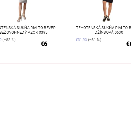
OTENSKÁ SUKŇA RIALTO BEVER
TEHOTENSKÁ SUKŇA RIALTO 
BÉŽOVOHNEDÝ VZOR 0395
DŽÍNSOVÁ 0600
0
(–82 %)
€31,90
(–81 %)
€6
€