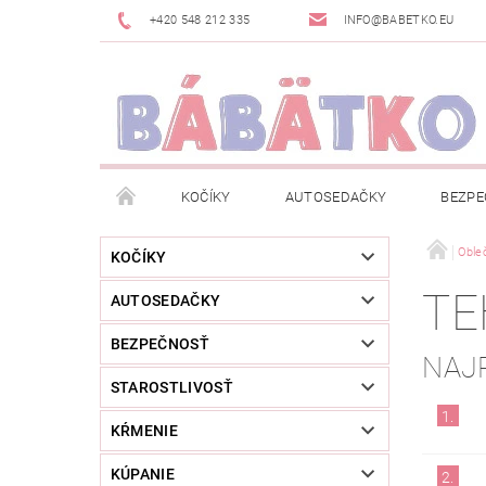
+420 548 212 335
INFO@BABETKO.EU
KOČÍKY
AUTOSEDAČKY
BEZPE
DOGSPACE
ZNAČKY
POSLEDNÁ ŠANC
Oble
KOČÍKY
TE
AUTOSEDAČKY
NOVINKY
NEWSLETTERY
MOJA OBJED
BEZPEČNOSŤ
NAJ
STAROSTLIVOSŤ
1.
KŔMENIE
KÚPANIE
2.