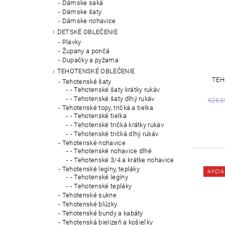
Dámske saká
Dámske šaty
Dámske nohavice
DETSKÉ OBLEČENIE
Plavky
Župany a pončá
Dupačky a pyžama
TEHOTENSKÉ OBLEČENIE
TEH
Tehotenské šaty
- Tehotenské šaty krátky rukáv
- Tehotenské šaty dlhý rukáv
€26,9
Tehotenské topy, tričká a tielka
- Tehotenské tielka
- Tehotenské tričká krátky rukáv
- Tehotenské tričká dlhý rukáv
Tehotenské nohavice
- Tehotenské nohavice dlhé
- Tehotenské 3/4 a krátke nohavice
Tehotenské legíny, tepláky
AKCIA
- Tehotenské legíny
- Tehotenské tepláky
Tehotenské sukne
Tehotenské blúzky
Tehotenské bundy a kabáty
Tehotenská bielizeň a košieľky