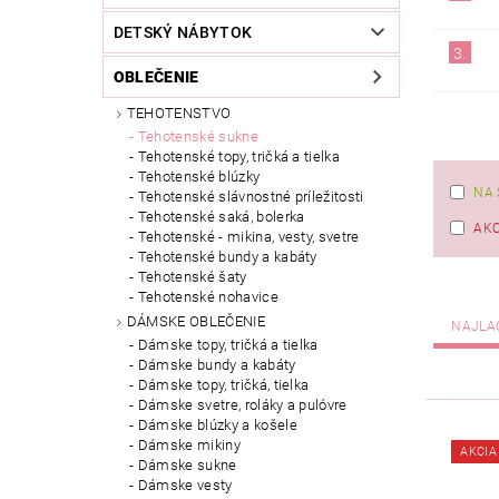
DETSKÝ NÁBYTOK
3.
OBLEČENIE
TEHOTENSTVO
Tehotenské sukne
Tehotenské topy, tričká a tielka
Tehotenské blúzky
NA 
Tehotenské slávnostné príležitosti
Tehotenské saká, bolerka
AKC
Tehotenské - mikina, vesty, svetre
Tehotenské bundy a kabáty
Tehotenské šaty
Tehotenské nohavice
DÁMSKE OBLEČENIE
NAJLA
Dámske topy, tričká a tielka
Dámske bundy a kabáty
Dámske topy, tričká, tielka
Dámske svetre, roláky a pulóvre
Dámske blúzky a košele
Dámske mikiny
AKCIA
Dámske sukne
Dámske vesty