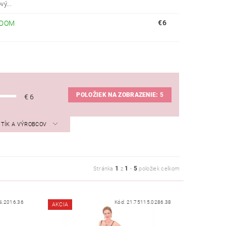
ý...
€6
ADOM
POLOŽIEK NA ZOBRAZENIE:
5
€
6
STÍK A VÝROBCOV
1
1
5
Stránka
z
-
položiek celkom
4.2016.36
Kód:
21.75115.0286.38
AKCIA