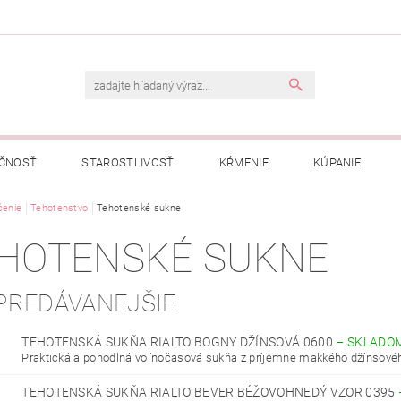
ČNOSŤ
STAROSTLIVOSŤ
KŔMENIE
KÚPANIE
A
čenie
Tehotenstvo
OBCHODNÉ PODMIENKY
Tehotenské sukne
OCHRANA OSOBNÝCH ÚDAJOV
HOTENSKÉ SUKNE
NÁVKA
PREDÁVANEJŠIE
TEHOTENSKÁ SUKŇA RIALTO BOGNY DŽÍNSOVÁ 0600
–
SKLADO
Praktická a pohodlná voľnočasová sukňa z príjemne mäkkého džínsovéh
TEHOTENSKÁ SUKŇA RIALTO BEVER BÉŽOVOHNEDÝ VZOR 0395