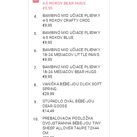
4-5 ROKOV BEAR HUGS
€9,95
BAMBINO MIO UČIACE PLIENKY
4-5 ROKOV CRAFTY CROC
€9,95
BAMBINO MIO UČIACE PLIENKY
4-5 ROKOV BLUE
€9,95
BAMBINO MIO UČIACE PLIENKY
18-24 MESIACOV LITTLE PAWS
€9,95
BAMBINO MIO UČIACE PLIENKY
18-24 MESIACOV BEAR HUGS
€9,95
VANIČKA BÉBÉ-JOU CLICK SOFT
SPRING
€29,99
STÚPADLO OVÁL BÉBÉ-JOU
DEAR GOOSE
€14,49
PREBAĽOVACIA PODLOŽKA
DVOJSTRANNÁ BÉBÉ-JOU TINY
SHEEP ALLOVER TAUPE 72X44
CM