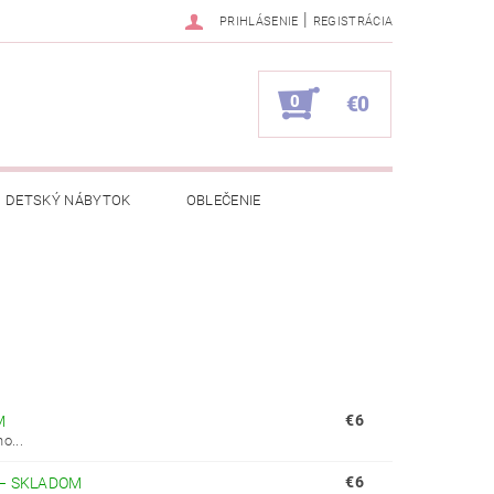
|
PRIHLÁSENIE
REGISTRÁCIA
0
€0
DETSKÝ NÁBYTOK
OBLEČENIE
NAPÍŠTE NÁM
KONTAKTY
€6
M
o...
€6
–
SKLADOM