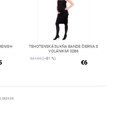
RENISH
TEHOTENSKÁ SUKŇA BANDE ČIERNA S
VOLÁNIKMI 0286
€31,90
(–81 %)
5
€6
0.0600.36