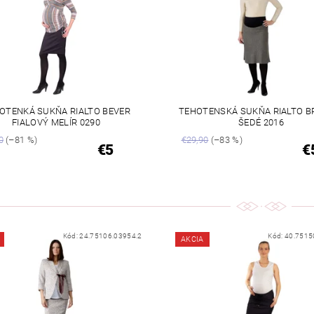
OTENKÁ SUKŇA RIALTO BEVER
TEHOTENSKÁ SUKŇA RIALTO B
FIALOVÝ MELÍR 0290
ŠEDÉ 2016
0
(–81 %)
€29,90
(–83 %)
€5
€
Kód:
24.75106.03954.2
Kód:
40.7515
AKCIA