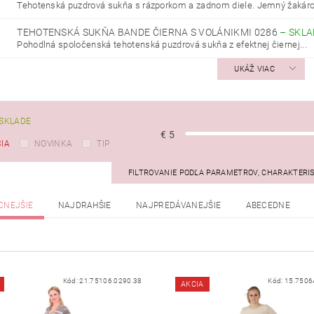
Tehotenská puzdrová sukňa s rázporkom a zadnom diele. Jemný žakárov
TEHOTENSKÁ SUKŇA BANDE ČIERNA S VOLÁNIKMI 0286
–
SKL
Pohodlná spoločenská tehotenská puzdrová sukňa z efektnej čiernej...
UKÁŽ VIAC
SKLADE
€
5
IA
NOVINKA
TIP
FILTROVANIE PODĽA PARAMETROV, CHARAKTERI
CNEJŠIE
NAJDRAHŠIE
NAJPREDÁVANEJŠIE
ABECEDNE
Kód:
21.75106.0290.38
Kód:
15.7506
AKCIA