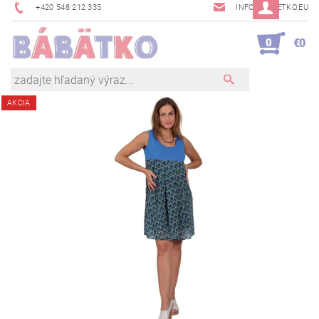
+420 548 212 335
INFO@BABETKO.EU
0
€0
AKCIA