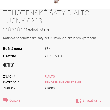
TEHOTENSKÉ ŠATY RIALTO
LUGNY 0213
Neohodnotené
Rafinované tehotenské šaty
bez
rukávov
a
s
okrúhlym
výstrihom
.
Bežná cena
€34
Ušetríte
€17
(–50 %)
€17
ZNAČKA
RIALTO
KATEGÓRIA
TEHOTENSKÉ OBLEČENIE
ZÁRUKA
2 ROKY
Otázka
Strážiť cenu