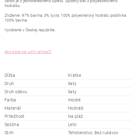
Sedlo
je
z jednofarebného
úpletu
.
Spodný
diel z
polyesterového
hodvábu
.
Zloženie: 97%
bavlna
, 3% lycra,
100
%
polyesterový
hodváb, podšívka:
100% bavlna
Vyrobené v Českej
republike.
Ako správne určiť veľkosť?
Dĺžka
Krátke
Druh
šaty
Druh odevu
šaty
Farba
modré
Materiál
Hodváb
Príležitosť
Na pláž
Sezóna
Leto
Strih
Tehotenstvo, Bez rukávov