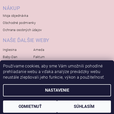
NÁKUP
Moja objednávka
Obchodné podmienky
Ochrana osobných údajov
NAŠE ĎALŠIE WEBY
Inglesina
Ameda
Baby-Dan
Faktum
Rialto
Koelstra
Používame cookies, aby sme Vám umožnili pohodlné
prehliadanie webu a vďaka analýze prevádzky webu
Bébé-Jou
Bambino-Mio
neustále zlepšovali jeho funkcie, výkon a použiteľnosť.
Avova
NASTAVENIE
2026 © Bábätko, všetky práva vyhradené
Vytvoril Shoptet
ODMIETNUŤ
SÚHLASÍM