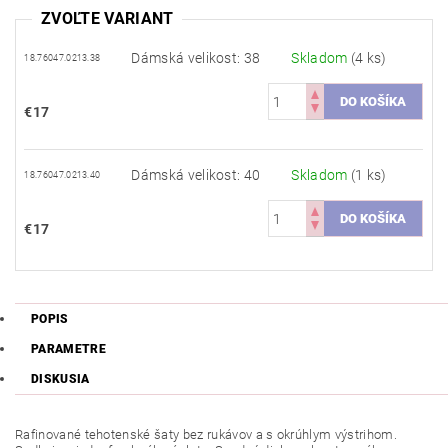
ZVOĽTE VARIANT
Dámská velikost: 38
Skladom
(4 ks)
18.76047.0213.38
€17
Dámská velikost: 40
Skladom
(1 ks)
18.76047.0213.40
€17
POPIS
PARAMETRE
DISKUSIA
Rafinované
tehotenské
šaty
bez
rukávov
a
s
okrúhlym
výstrihom
.