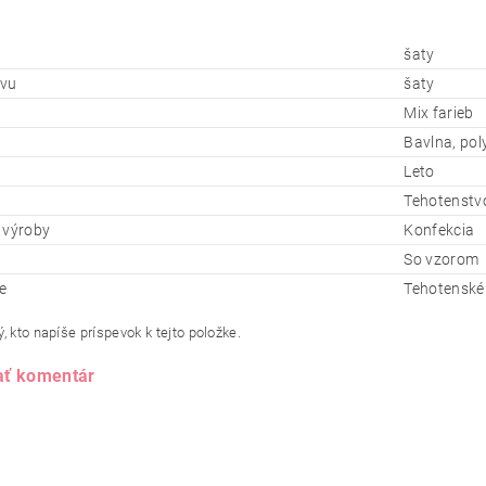
šaty
evu
šaty
Mix farieb
Bavlna, pol
Leto
Tehotenstv
 výroby
Konfekcia
So vzorom
e
Tehotenské
, kto napíše príspevok k tejto položke.
ať komentár