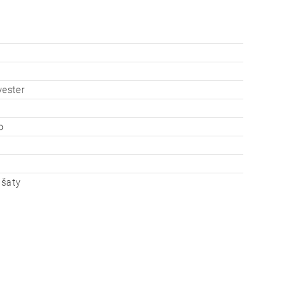
yester
o
 šaty