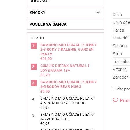
DOGSPACE
ZNAČKY
Druh
Druh od
POSLEDNÁ ŠANCA
Farba
TOP 10
Materiál
BAMBINO MIO UČIACE PLIENKY
Sezóna
2-3 ROKY 3 BALENIE, GARDEN
Strih
PARTY
€26,90
Technika
CUMLÍK DIFRAX NATURAL I
Vzor (?)
LOVE MAMA 18+
€5,79
Zaradeni
BAMBINO MIO UČIACE PLIENKY
4-5 ROKOV BEAR HUGS
Buďte prvý
€9,95
BAMBINO MIO UČIACE PLIENKY
Prid
4-5 ROKOV CRAFTY CROC
€9,95
BAMBINO MIO UČIACE PLIENKY
4-5 ROKOV BLUE
€9,95