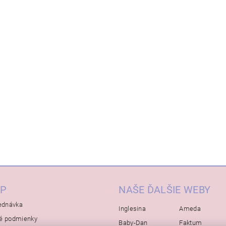
P
NAŠE ĎALŠIE WEBY
ednávka
Inglesina
Ameda
é podmienky
Baby-Dan
Faktum