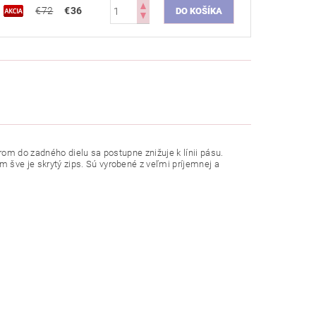
€72
€36
rom
do
zadného
dielu
sa
postupne
znižuje
k línii
pásu
.
om
šve
je
skrytý
zips
. Sú vyrobené
z veľmi
príjemnej
a