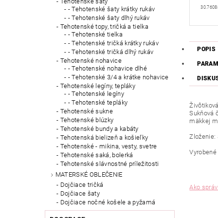
Tehotenské šaty
30.7608
- Tehotenské šaty krátky rukáv
- Tehotenské šaty dlhý rukáv
Tehotenské topy, tričká a tielka
- Tehotenské tielka
- Tehotenské tričká krátky rukáv
POPIS
- Tehotenské tričká dlhý rukáv
Tehotenské nohavice
PARAM
- Tehotenské nohavice dlhé
- Tehotenské 3/4 a krátke nohavice
DISKU
Tehotenské legíny, tepláky
- Tehotenské legíny
- Tehotenské tepláky
Živôtikov
Tehotenské sukne
Sukňová
Tehotenské blúzky
mäkkej
m
Tehotenské bundy a kabáty
Zloženie
:
Tehotenská bielizeň a košieľky
Tehotenské - mikina, vesty, svetre
Vyroben
Tehotenské saká, bolerká
Tehotenské slávnostné príležitosti
MATERSKÉ OBLEČENIE
Dojčiace tričká
Ako správ
Dojčiace šaty
Dojčiace nočné košele a pyžamá