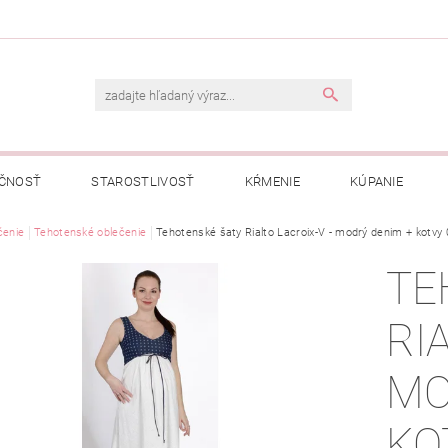
ČNOSŤ
STAROSTLIVOSŤ
KŔMENIE
KÚPANIE
A
čenie
Tehotenské oblečenie
OBCHODNÉ PODMIENKY
Tehotenské šaty Rialto Lacroix-V - modrý denim + kotvy
OCHRANA OSOBNÝCH ÚDAJOV
TE
NÁVKA
RI
MO
KO