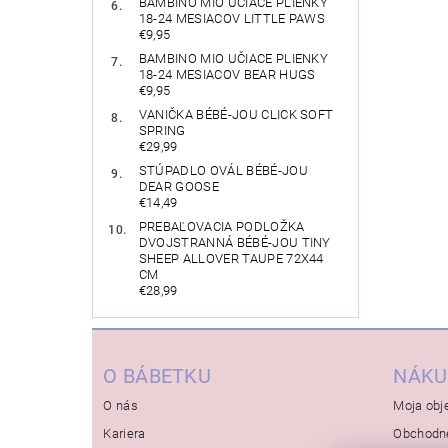
BAMBINO MIO UČIACE PLIENKY
18-24 MESIACOV LITTLE PAWS
€9,95
BAMBINO MIO UČIACE PLIENKY
18-24 MESIACOV BEAR HUGS
€9,95
VANIČKA BÉBÉ-JOU CLICK SOFT
SPRING
€29,99
STÚPADLO OVÁL BÉBÉ-JOU
DEAR GOOSE
€14,49
PREBAĽOVACIA PODLOŽKA
DVOJSTRANNÁ BÉBÉ-JOU TINY
SHEEP ALLOVER TAUPE 72X44
CM
€28,99
O BÁBETKU
NÁKU
O nás
Moja obj
Kariera
Obchodn