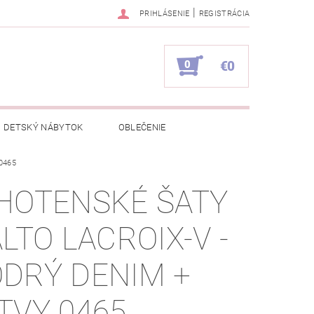
|
PRIHLÁSENIE
REGISTRÁCIA
0
€0
DETSKÝ NÁBYTOK
OBLEČENIE
 0465
NAPÍŠTE NÁM
KONTAKTY
HOTENSKÉ ŠATY
ALTO LACROIX-V -
DRÝ DENIM +
TVY 0465