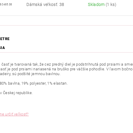
Dámská veľkosť: 38
Skladom
(1 ks)
8.0465.38
ETRE
SIA
á
časť je
tvarovaná
tak
,
že
cez
predný
diel je
podstrihnutá
pod
prsiami
a
sme
časť je
pod
prsiami
nariasená
na
bruško
pre
väčšie
pohodlie
.
V
ľavom
bočn
adeiry
,
sú podšité
jemnou
bavlnou
.
80
%
bavlna
,
19
%
polyester
,
1
%
elastan
.
é
v Českej
republike.
ne určiť veľkosť?