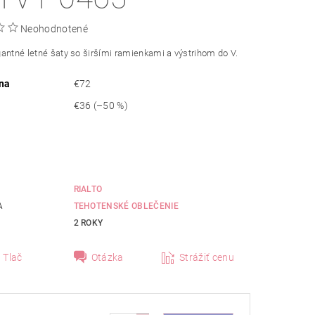
Neohodnotené
gantné
letné šaty
so širšími
ramienkami
a
výstrihom
do V.
na
€72
€36
(–50 %)
RIALTO
A
TEHOTENSKÉ OBLEČENIE
2 ROKY
Tlač
Otázka
Strážiť cenu