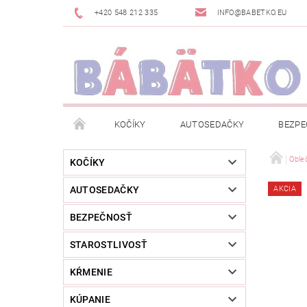
+420 548 212 335
INFO@BABETKO.EU
KOČÍKY
AUTOSEDAČKY
BEZPE
DOGSPACE
ZNAČKY
POSLEDNÁ ŠANC
Oble
KOČÍKY
AUTOSEDAČKY
AKCIA
NOVINKY
NEWSLETTERY
MOJA OBJED
BEZPEČNOSŤ
STAROSTLIVOSŤ
KŔMENIE
KÚPANIE