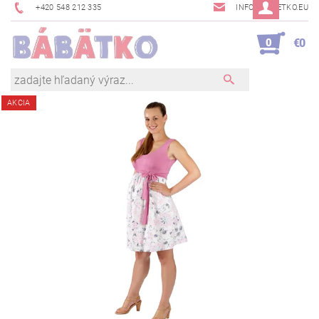
+420 548 212 335
INFO@BABETKO.EU
0
€0
AKCIA