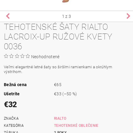
1
z 3
TEHOTENSKÉ ŠATY RIALTO
LACROIX-UP RUŽOVÉ KVETY
0036
Neohodnotené
Veľmi elegantné letné šaty so širšími ramienkami a okrúhlym
výstrihom.
Bežná cena
€65
Ušetríte
€33
(–50 %)
€32
ZNAČKA
RIALTO
KATEGÓRIA
TEHOTENSKÉ OBLEČENIE
ZÁRUKA
2 ROKY