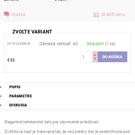
Otázka
Strážiť cenu
ZVOĽTE VARIANT
Dámská veľkosť: 40
Skladom
(1 ks)
34.76122.0036.40
€32
POPIS
PARAMETRE
DISKUSIA
Elegantné
tehotenské
šaty pre
slávnostné príležitosti.
Živôtiková
časť je
tvarovaná
tak
,
že
cez
predný
diel je
podstrihnutá
pod