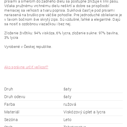
prsiami
a
smerom
do
zadného
dielu
sa
postupne
znižuje
k línii
pásu
.
Vďaka
pružnému
vrchnému
dielu
neškrtí
a
dobre
sa prispôsobí
meniacej sa
veľkosti
a
tvaru
poprsia
.
Sukňová
časť je pod
prsiami
nariasená
na
bruško
pre
väčšie
pohodlie
.
Pre jednoduché
obliekanie je
v ľavom bočnom
šve
skrytý
zips
.
Sú
vzdušné
, ľahké
a
elegantné.
Dajú
sa
nosiť
s ozdobnou
viazačkou
i
bez
nej
.
Zloženie
živôtiku
:
94
%
viskóza
,
6
%
lycra
,
zloženie
sukne
:
97
%
bavlna
,
3%
lycra
Vyrobené v Českej
republike.
Ako správne určiť veľkosť?
Druh
šaty
Druh odevu
šaty
Farba
ružová
Materiál
Viskózový úplet a lycra
Sezóna
Leto