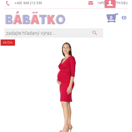
+420 548 212 335
INFO@BABETKO.EU
0
€0
AKCIA