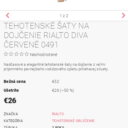
1
z 2
TEHOTENSKÉ ŠATY NA
DOJČENIE RIALTO DIVA
ČERVENÉ 0491
Neohodnotené
Nadčasové a
elegantné
tehotenské
šaty na dojčenie
z veľmi
príjemného
pevnejšieho
viskózového
úpletu
priliehavej
siluety
.
Bežná cena
€52
Ušetríte
€26
(–50 %)
€26
ZNAČKA
RIALTO
KATEGÓRIA
TEHOTENSKÉ OBLEČENIE
ZÁRUKA
2 ROKY