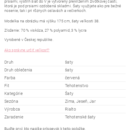
prsiami,
výstrih
šiat
do V
je vytvorený
prekrížením
živôtkovej
časti
,
ktorá je pod
prsiami
ozdobená
skladmi
.
Šaty
využijete
ako pre
bežné
nosenie,
tak i
pri rôznych
oslavách
a
večierkoch
.
Modelka na obrázku má výšku 175 cm, šaty veľkosti 38.
Zloženie: 70 % viskóza, 27 % polyamid, 3 %
lycra
Vyrobené v Českej
republike.
Ako správne určiť veľkosť?
Druh
šaty
Druh oblečenia
šaty
Farba
červená
Fit
Tehotenstvo
Kategórie
Šaty
Sezóna
Zima, Jeseň, Jar
Výrobca
Rialto
Zaradenie
Tehotenské šaty
Buďte prvý, kto napíše príspevok k tejto položke.