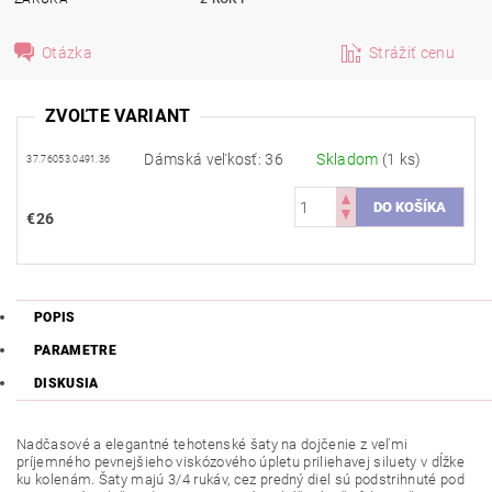
Otázka
Strážiť cenu
ZVOĽTE VARIANT
Dámská veľkosť: 36
Skladom
(1 ks)
37.76053.0491.36
€26
POPIS
PARAMETRE
DISKUSIA
Nadčasové a elegantné tehotenské šaty na dojčenie z veľmi
príjemného pevnejšieho viskózového úpletu priliehavej siluety
v
dĺžke
ku kolenám
. Šaty majú 3/4
rukáv
,
cez
predný diel
sú
podstrihnuté
pod