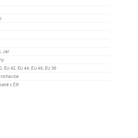
o
, Jar
ny
0, EU 42, EU 44, EU 46, EU 36
 nohavice
obené v ČR