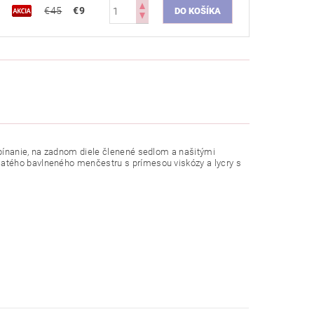
€45
€9
apínanie, na zadnom diele členené sedlom a našitými
atého bavlneného menčestru s prímesou viskózy a lycry s