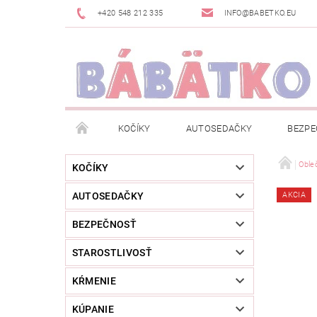
+420 548 212 335
INFO@BABETKO.EU
KOČÍKY
AUTOSEDAČKY
BEZPE
DOGSPACE
ZNAČKY
POSLEDNÁ ŠANC
Oble
KOČÍKY
AUTOSEDAČKY
AKCIA
NOVINKY
NEWSLETTERY
MOJA OBJED
BEZPEČNOSŤ
STAROSTLIVOSŤ
KŔMENIE
KÚPANIE