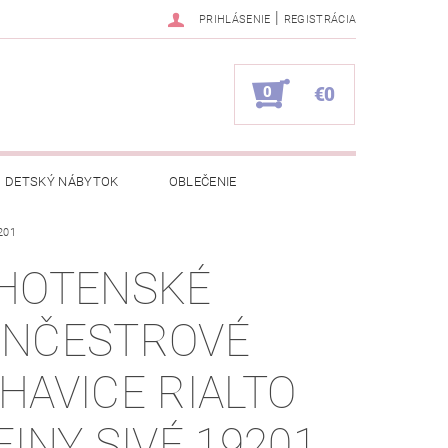
|
PRIHLÁSENIE
REGISTRÁCIA
0
€0
DETSKÝ NÁBYTOK
OBLEČENIE
201
NAPÍŠTE NÁM
KONTAKTY
HOTENSKÉ
NČESTROVÉ
HAVICE RIALTO
EINY SIVÉ 19201