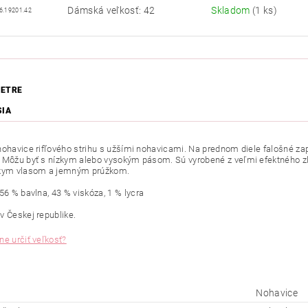
Dámská veľkosť: 42
Skladom
(1 ks)
6.19201.42
ETRE
SIA
nohavice rifľového strihu s užšími nohavicami. Na prednom diele falošné z
 Môžu byť s nízkym alebo vysokým pásom. Sú vyrobené z veľmi efektného zl
zkym vlasom a jemným prúžkom.
 56 % bavlna,
43
%
viskóza, 1 % lycra
 v Českej
republike.
ne určiť veľkosť?
Nohavice