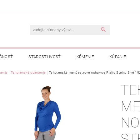
ČNOSŤ
STAROSTLIVOSŤ
KŔMENIE
KÚPANIE
A
čenie
Tehotenské oblečenie
OBCHODNÉ PODMIENKY
Tehotenské menčestrové nohavice Rialto Steiny Sivé 19
OCHRANA OSOBNÝCH ÚDAJOV
TE
NÁVKA
ME
NO
ST