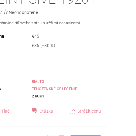
Neohodnotené
ohavice rifľového strihu s užšími
nohavicami
.
na
€45
€36
(–80 %)
RIALTO
A
TEHOTENSKÉ OBLEČENIE
2 ROKY
Tlač
Otázka
Strážiť cenu