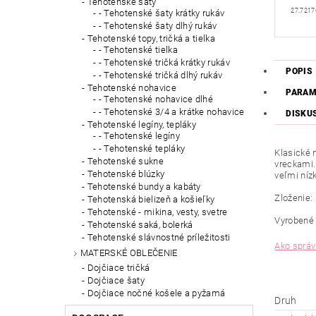
Tehotenské šaty
27.7217
- Tehotenské šaty krátky rukáv
- Tehotenské šaty dlhý rukáv
Tehotenské topy, tričká a tielka
- Tehotenské tielka
- Tehotenské tričká krátky rukáv
POPIS
- Tehotenské tričká dlhý rukáv
Tehotenské nohavice
PARAM
- Tehotenské nohavice dlhé
- Tehotenské 3/4 a krátke nohavice
DISKU
Tehotenské legíny, tepláky
- Tehotenské legíny
- Tehotenské tepláky
Klasické 
Tehotenské sukne
vreckami.
Tehotenské blúzky
veľmi ní
Tehotenské bundy a kabáty
Zloženie:
Tehotenská bielizeň a košieľky
Tehotenské - mikina, vesty, svetre
Vyrobené
Tehotenské saká, bolerká
Tehotenské slávnostné príležitosti
Ako správ
MATERSKÉ OBLEČENIE
Dojčiace tričká
Dojčiace šaty
Dojčiace nočné košele a pyžamá
Druh