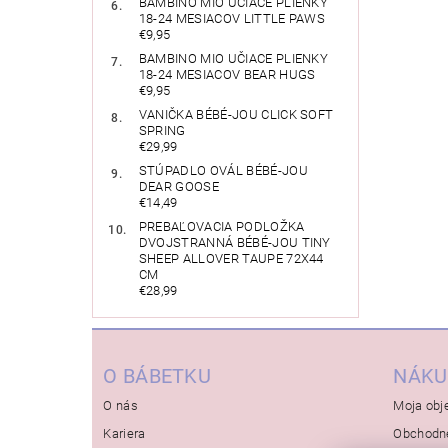
BAMBINO MIO UČIACE PLIENKY
18-24 MESIACOV LITTLE PAWS
€9,95
BAMBINO MIO UČIACE PLIENKY
18-24 MESIACOV BEAR HUGS
€9,95
VANIČKA BÉBÉ-JOU CLICK SOFT
SPRING
€29,99
STÚPADLO OVÁL BÉBÉ-JOU
DEAR GOOSE
€14,49
PREBAĽOVACIA PODLOŽKA
DVOJSTRANNÁ BÉBÉ-JOU TINY
SHEEP ALLOVER TAUPE 72X44
CM
€28,99
O BÁBETKU
NÁKU
O nás
Moja obj
Kariera
Obchodn