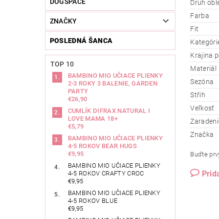
DOGSPACE
Druh obl
Farba
ZNAČKY
Fit
POSLEDNÁ ŠANCA
Kategóri
Krajina 
TOP 10
Materiál
BAMBINO MIO UČIACE PLIENKY
Sezóna
2-3 ROKY 3 BALENIE, GARDEN
PARTY
Střih
€26,90
Veľkosť
CUMLÍK DIFRAX NATURAL I
LOVE MAMA 18+
Zaradeni
€5,79
Značka
BAMBINO MIO UČIACE PLIENKY
4-5 ROKOV BEAR HUGS
€9,95
Buďte prvý
BAMBINO MIO UČIACE PLIENKY
Prid
4-5 ROKOV CRAFTY CROC
€9,95
BAMBINO MIO UČIACE PLIENKY
4-5 ROKOV BLUE
€9,95