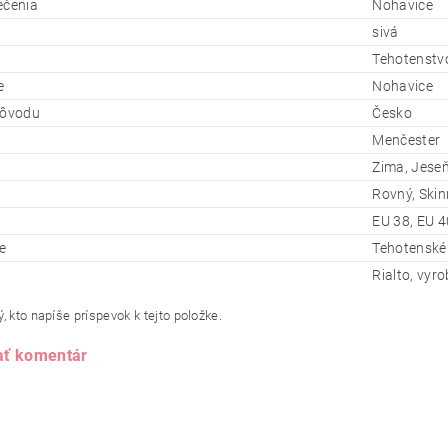
ečenia
Nohavice
sivá
Tehotenstv
e
Nohavice
pôvodu
Česko
Menčester
Zima, Jeseň
Rovný, Skin
EU 38, EU 4
e
Tehotenské
Rialto, vyr
, kto napíše príspevok k tejto položke.
ať komentár