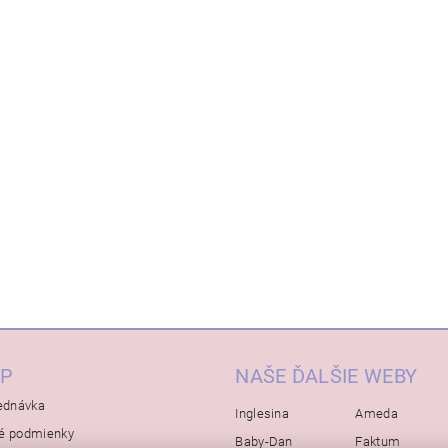
P
NAŠE ĎALŠIE WEBY
ednávka
Inglesina
Ameda
é podmienky
Baby-Dan
Faktum