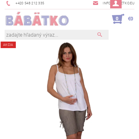
+420 548 212 335
INFO@BABETKO.EU
0
€0
AKCIA