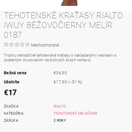
TEHOTENSKÉ KRAŤASY RIALTO
IWUY BÉŽOVOČIERNY MELÍR
0187
Neohodnotené
Trochu netradičné tehotenské kraťasy s nakladanými vreckami s
ozdobným šnurovaním na bočných švoch nohavíc.
Bežná cena
€34,90
Ušetríte
€17,90
(–51 %)
€17
ZNAČKA
RIALTO
KATEGÓRIA
TEHOTENSKÉ OBLEČENIE
ZÁRUKA
2 ROKY