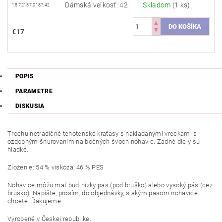
Dámská veľkosť: 42
Skladom
(1 ks)
18.72137.0187.42
€17
POPIS
PARAMETRE
DISKUSIA
Trochu netradičné tehotenské kraťasy s nakladanými vreckami s
ozdobným šnurovaním na bočných švoch nohavíc. Zadné diely sú
hladké.
Zloženie: 54 % viskóza, 46 % PES
Nohavice môžu mať buď nízky pas (pod bruško) alebo vysoký pás (cez
bruško). Napíšte, prosím, do objednávky, s akým pasom nohavice
chcete. Ďakujeme
Vyrobené v Českej republike.